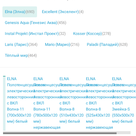
Elna (Элна)
(690)
Excellent (Экселент)
(4)
Genesis Aqua (Генезис Аква)
(456)
Instal Projekt (Инстал Проект)
(32)
Kosser (Коссер)
(278)
Laris (Ларис)
(364)
Mario (Марио)
(216)
Paladii (Паладий)
(628)
Тёплый мир
(464)
ELNA
ELNA
ELNA
ELNA
ELNA
Полотенцесушитель
Полотенцесушитель
Полотенцесушитель
Полотенцесушитель
Полотенцес
электрический
электрический
электрический
электрический
электричес
левосторонний
левосторонний
левосторонний
левосторонний
левосторон
с ВКЛ
с ВКЛ
с ВКЛ
с ВКЛ
с ВКЛ
Волна-11
Волна-11
Волна-8
Волна-8
Змейка-S
(700х500х120
(780х500х120
(510х430х120
(525х430х120
(550х500х70
мм) белый
мм)
мм) белый
мм)
мм) белый
нержавеющая
нержавеющая
сталь
сталь