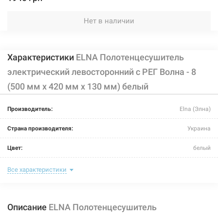
Нет в наличии
Характеристики
ELNA Полотенцесушитель
электрический левосторонний с РЕГ Волна - 8
(500 мм х 420 мм х 130 мм) белый
Производитель:
Elna (Элна)
Страна производителя:
Украина
Цвет:
белый
Ширина:
420 мм
Все характеристики
Глубина:
130 мм
Описание
ELNA Полотенцесушитель
Высота:
500 мм