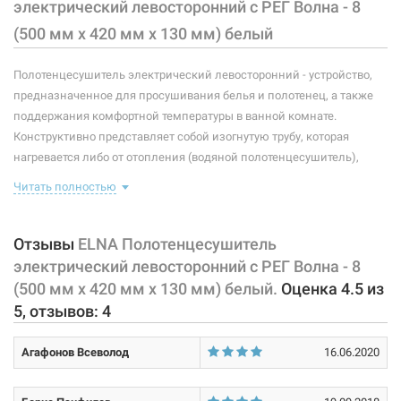
электрический левосторонний с РЕГ Волна - 8
Мощность:
75 Вт
(500 мм х 420 мм х 130 мм) белый
Максимальная температура:
+55°C
Полотенцесушитель электрический левосторонний - устройство,
Тип крепления:
стационарный
предназначенное для просушивания белья и полотенец, а также
поддержания комфортной температуры в ванной комнате.
Тип подключения:
левосторонний
Конструктивно представляет собой изогнутую трубу, которая
нагревается либо от отопления (водяной полотенцесушитель),
Материал корпуса:
сталь
либо от встроенного тэна (электрический полотенцесушитель).
Читать полностью
Покрытие корпуса:
порошковая краска
Плюс ко всему, правильно подобранный полотенцесушитель
станет незаменимым элементом интерьера. Оснащен регулятором
температуры нагрева на вилке.
Отзывы
ELNA Полотенцесушитель
электрический левосторонний с РЕГ Волна - 8
Характеристики и конфигурация изделия, а также комплектация
(500 мм х 420 мм х 130 мм) белый.
Оценка
4.5
из
товара могут изменяться производителем без уведомления. За
5
, отзывов:
4
внесенные производителем изменения, магазин ответственности
не несет.
Агафонов Всеволод
16.06.2020