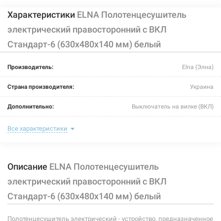
Характеристики
ELNA Полотенцесушитель
электрический правосторонний с ВКЛ
Стандарт-6 (630х480х140 мм) белый
Производитель:
Elna (Элна)
Страна производителя:
Украина
Дополнительно:
Выключатель на вилке (ВКЛ)
Цвет:
белый
Все характеристики
Ширина:
480 мм
Описание
ELNA Полотенцесушитель
Глубина:
140 мм
электрический правосторонний с ВКЛ
Высота:
630 мм
Стандарт-6 (630х480х140 мм) белый
Мощность:
125 Вт
Полотенцесушитель электрический - устройство, предназначенное