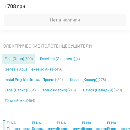
1708 грн
Нет в наличии
ЭЛЕКТРИЧЕСКИЕ ПОЛОТЕНЦЕСУШИТЕЛИ
Elna (Элна)
(690)
Excellent (Экселент)
(4)
Genesis Aqua (Генезис Аква)
(456)
Instal Projekt (Инстал Проект)
(32)
Kosser (Коссер)
(278)
Laris (Ларис)
(364)
Mario (Марио)
(216)
Paladii (Паладий)
(628)
Тёплый мир
(464)
ELNA
ELNA
ELNA
ELNA
ELNA
Полотенцесушитель
Полотенцесушитель
Полотенцесушитель
Полотенцесушитель
Полотенцес