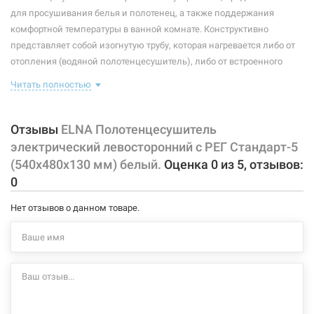
Максимальная температура:
+55°C
для просушивания белья и полотенец, а также поддержания
комфортной температуры в ванной комнате. Конструктивно
Тип крепления:
стационарный
представляет собой изогнутую трубу, которая нагревается либо от
отопления (водяной полотенцесушитель), либо от встроенного
Тип подключения:
левосторонний
тэна (электрический полотенцесушитель). Плюс ко всему,
Читать полностью
Материал корпуса:
сталь
правильно подобранный полотенцесушитель станет
незаменимым элементом интерьера.
Покрытие корпуса:
порошковая краска
Отзывы
ELNA Полотенцесушитель
Характеристики и конфигурация изделия, а также комплектация
электрический левосторонний с РЕГ Стандарт-5
товара могут изменяться производителем без уведомления. За
(540х480х130 мм) белый.
Оценка
0
из
5
, отзывов:
внесенные производителем изменения, магазин ответственности
0
не несет.
Нет отзывов о данном товаре.