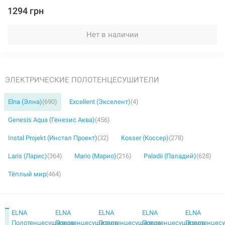
1294 грн
Нет в наличии
ЭЛЕКТРИЧЕСКИЕ ПОЛОТЕНЦЕСУШИТЕЛИ
Elna (Элна)
(690)
Excellent (Экселент)
(4)
Genesis Aqua (Генезис Аква)
(456)
Instal Projekt (Инстал Проект)
(32)
Kosser (Коссер)
(278)
Laris (Ларис)
(364)
Mario (Марио)
(216)
Paladii (Паладий)
(628)
Тёплый мир
(464)
ELNA
ELNA
ELNA
ELNA
ELNA
Полотенцесушитель
Полотенцесушитель
Полотенцесушитель
Полотенцесушитель
Полотенцес