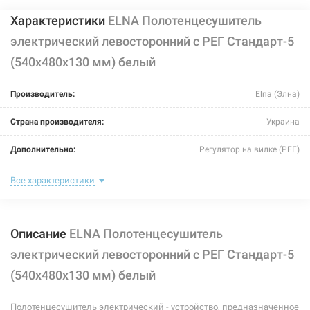
Характеристики
ELNA Полотенцесушитель
электрический левосторонний с РЕГ Стандарт-5
(540х480х130 мм) белый
Производитель:
Elna (Элна)
Страна производителя:
Украина
Дополнительно:
Регулятор на вилке (РЕГ)
Цвет:
белый
Все характеристики
Ширина:
480 мм
Описание
ELNA Полотенцесушитель
Глубина:
130 мм
электрический левосторонний с РЕГ Стандарт-5
Высота:
540 мм
(540х480х130 мм) белый
Мощность:
117 Вт
Полотенцесушитель электрический - устройство, предназначенное