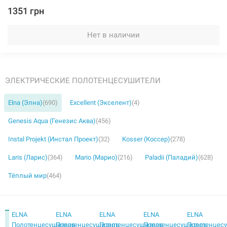
1351 грн
Нет в наличии
ЭЛЕКТРИЧЕСКИЕ ПОЛОТЕНЦЕСУШИТЕЛИ
Elna (Элна)
(690)
Excellent (Экселент)
(4)
Genesis Aqua (Генезис Аква)
(456)
Instal Projekt (Инстал Проект)
(32)
Kosser (Коссер)
(278)
Laris (Ларис)
(364)
Mario (Марио)
(216)
Paladii (Паладий)
(628)
Тёплый мир
(464)
ELNA
ELNA
ELNA
ELNA
ELNA
Полотенцесушитель
Полотенцесушитель
Полотенцесушитель
Полотенцесушитель
Полотенцес