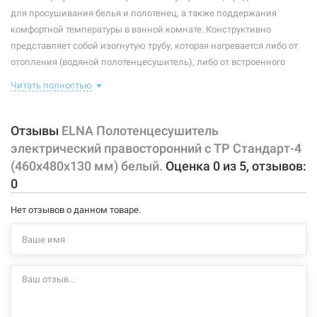
Максимальная температура:
+55°C
для просушивания белья и полотенец, а также поддержания
комфортной температуры в ванной комнате. Конструктивно
Тип крепления:
стационарный
представляет собой изогнутую трубу, которая нагревается либо от
отопления (водяной полотенцесушитель), либо от встроенного
Тип подключения:
правосторонний
тэна (электрический полотенцесушитель). Плюс ко всему,
Читать полностью
Материал корпуса:
сталь
правильно подобранный полотенцесушитель станет
незаменимым элементом интерьера.
Покрытие корпуса:
порошковая краска
Отзывы
ELNA Полотенцесушитель
Характеристики и конфигурация изделия, а также комплектация
электрический правосторонний с ТР Стандарт-4
товара могут изменяться производителем без уведомления. За
(460х480х130 мм) белый.
Оценка
0
из
5
, отзывов:
внесенные производителем изменения, магазин ответственности
0
не несет.
Нет отзывов о данном товаре.