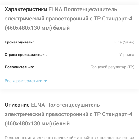
Характеристики
ELNA Полотенцесушитель
электрический правосторонний с ТР Стандарт-4
(460х480х130 мм) белый
Производитель:
Elna (Элна)
Страна производителя:
Украина
Дополнительно:
Торцевой регулятор (ТР)
Цвет:
белый
Все характеристики
Ширина:
480 мм
Описание
ELNA Полотенцесушитель
Глубина:
130 мм
электрический правосторонний с ТР Стандарт-4
Высота:
460 мм
(460х480х130 мм) белый
Мощность:
-
Полотенцесушитель электрический - устройство, предназначенное