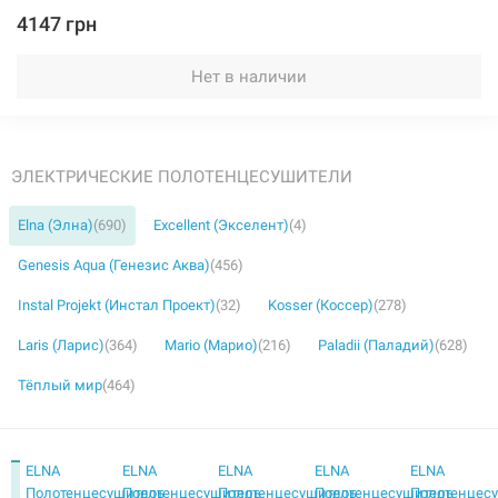
4147 грн
Нет в наличии
ЭЛЕКТРИЧЕСКИЕ ПОЛОТЕНЦЕСУШИТЕЛИ
Elna (Элна)
(690)
Excellent (Экселент)
(4)
Genesis Aqua (Генезис Аква)
(456)
Instal Projekt (Инстал Проект)
(32)
Kosser (Коссер)
(278)
Laris (Ларис)
(364)
Mario (Марио)
(216)
Paladii (Паладий)
(628)
Тёплый мир
(464)
ELNA
ELNA
ELNA
ELNA
ELNA
Полотенцесушитель
Полотенцесушитель
Полотенцесушитель
Полотенцесушитель
Полотенцес