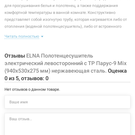
Максимальная температура:
+55°C
для просушивания белья и полотенец, а также поддержания
комфортной температуры в ванной комнате. Конструктивно
Тип крепления:
стационарный
представляет собой изогнутую трубу, которая нагревается либо от
отопления (водяной полотенцесушитель), либо от встроенного
Тип подключения:
левосторонний
тэна (электрический полотенцесушитель). Плюс ко всему,
Читать полностью
Материал корпуса:
нержавеющая сталь
правильно подобранный полотенцесушитель станет
незаменимым элементом интерьера.
Покрытие корпуса:
полировка
Отзывы
ELNA Полотенцесушитель
Характеристики и конфигурация изделия, а также комплектация
электрический левосторонний с ТР Парус-9 Mix
товара могут изменяться производителем без уведомления. За
(940х530х275 мм) нержавеющая сталь.
Оценка
внесенные производителем изменения, магазин ответственности
0
из
5
, отзывов:
0
не несет.
Нет отзывов о данном товаре.