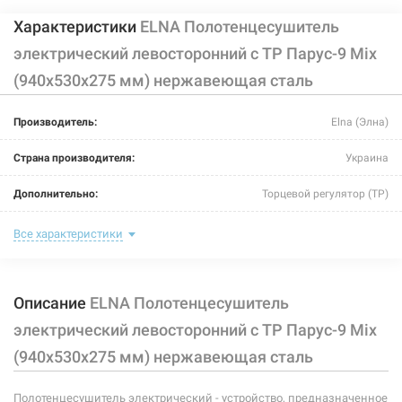
Характеристики
ELNA Полотенцесушитель
электрический левосторонний с ТР Парус-9 Mix
(940х530х275 мм) нержавеющая сталь
Производитель:
Elna (Элна)
Страна производителя:
Украина
Дополнительно:
Торцевой регулятор (ТР)
Цвет:
хром
Все характеристики
Ширина:
530 мм
Описание
ELNA Полотенцесушитель
Глубина:
275 мм
электрический левосторонний с ТР Парус-9 Mix
Высота:
940 мм
(940х530х275 мм) нержавеющая сталь
Мощность:
245 Вт
Полотенцесушитель электрический - устройство, предназначенное