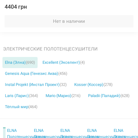
4404 грн
Нет в наличии
ЭЛЕКТРИЧЕСКИЕ ПОЛОТЕНЦЕСУШИТЕЛИ
Elna (Элна)
(690)
Excellent (Экселент)
(4)
Genesis Aqua (Генезис Аква)
(456)
Instal Projekt (Инстал Проект)
(32)
Kosser (Коссер)
(278)
Laris (Ларис)
(364)
Mario (Марио)
(216)
Paladii (Паладий)
(628)
Тёплый мир
(464)
ELNA
ELNA
ELNA
ELNA
ELNA
Полотенцесушитель
Полотенцесушитель
Полотенцесушитель
Полотенцесушитель
Полотенцес