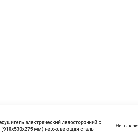
есушитель электрический левосторонний с
Нет в нали
x (910х530х275 мм) нержавеющая сталь