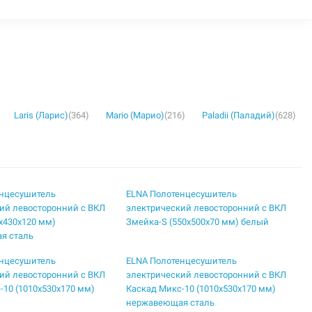
Laris (Ларис)
(364)
Mario (Марио)
(216)
Paladii (Паладий)
(628)
енцесушитель
ELNA Полотенцесушитель
ий левосторонний с ВКЛ
электрический левосторонний с ВКЛ
5х430х120 мм)
Змейка-S (550х500х70 мм) белый
я сталь
енцесушитель
ELNA Полотенцесушитель
ий левосторонний с ВКЛ
электрический левосторонний с ВКЛ
-10 (1010х530х170 мм)
Каскад Микс-10 (1010х530х170 мм)
нержавеющая сталь