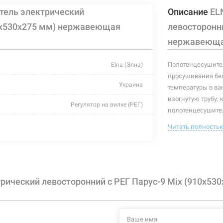
тель электрический
Описание
EL
10х530х275 мм) нержавеющая
левосторонни
нержавеюща
Полотенцесушител
Elna (Элна)
просушивания бел
Украина
температуры в ва
изогнутую трубу, 
Регулятор на вилке (РЕГ)
полотенцесушител
полотенцесушител
хром
Читать полность
полотенцесушите
530 мм
Характеристики и
могут изменяться
275 мм
производителем и
рический левосторонний с РЕГ Парус-9 Mix (910х53
910 мм
245 Вт