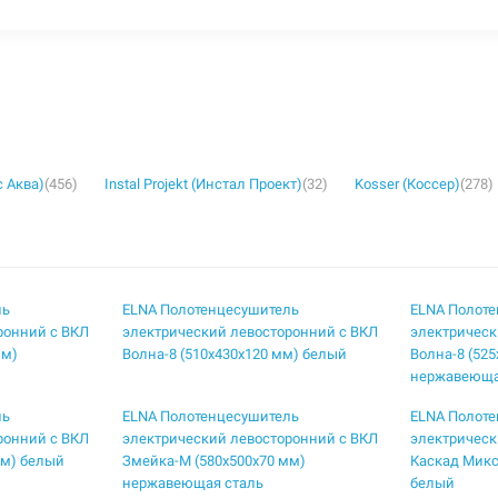
с Аква)
(456)
Instal Projekt (Инстал Проект)
(32)
Kosser (Коссер)
(278)
ль
ELNA Полотенцесушитель
ELNA Полот
ронний с ВКЛ
электрический левосторонний с ВКЛ
электрическ
мм)
Волна-8 (510х430х120 мм) белый
Волна-8 (52
нержавеюща
ль
ELNA Полотенцесушитель
ELNA Полот
ронний с ВКЛ
электрический левосторонний с ВКЛ
электрическ
мм) белый
Змейка-М (580х500х70 мм)
Каскад Микс
нержавеющая сталь
белый