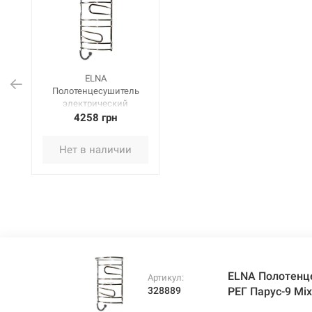
ELNA
Полотенцесушитель
электрический
левосторонний с РЕГ
4258 грн
Парус-9 Mix
(910х530х275 мм)
Нет в наличии
нержавеющая сталь
ELNA Полотенц
Артикул:
328889
РЕГ Парус-9 Mi