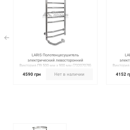
LARIS Полотенцесушитель
LA
электрический левосторонний
элект
Виктория П9 500 мм х 900 мм (73207078)
Виктория 
4590 грн
Нет в наличии
4152 г