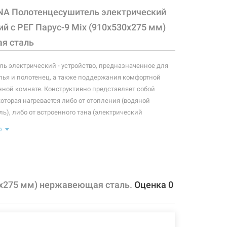
NA Полотенцесушитель электрический
й с РЕГ Парус-9 Mix (910х530х275 мм)
я сталь
ь электрический - устройство, предназначенное для
ья и полотенец, а также поддержания комфортной
нной комнате. Конструктивно представляет собой
которая нагревается либо от отопления (водяной
ь), либо от встроенного тэна (электрический
ь). Плюс ко всему, правильно подобранный
ю
ль станет незаменимым элементом интерьера.
 конфигурация изделия, а также комплектация товара
 производителем без уведомления. За внесенные
зменения, магазин ответственности не несет.
0х275 мм) нержавеющая сталь.
Оценка
0