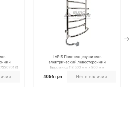
ель
LARIS Полотенцесушитель
ронний
электрический левосторонний
(73207018)
Евромикс П8 500 мм х 800 мм
(73207098)
личии
4056 грн
Нет в наличии