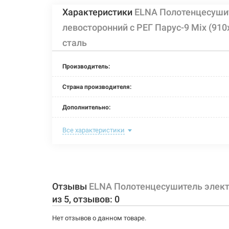
Характеристики
ELNA Полотенцесуши
левосторонний с РЕГ Парус-9 Mix (9
сталь
Производитель:
Страна производителя:
Дополнительно:
Цвет:
Все характеристики
Ширина:
Глубина:
Отзывы
ELNA Полотенцесушитель элект
Высота:
из
5
, отзывов:
0
Мощность:
Нет отзывов о данном товаре.