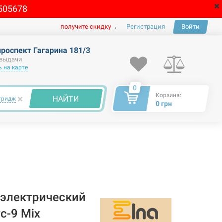
505678
получите скидку
→
Регистрация
Войти
проспект Гагарина 181/3
 выдачи
 на карте
0
Корзина:
×
НАЙТИ
тридж
0 грн
электрический
с-9 Mix