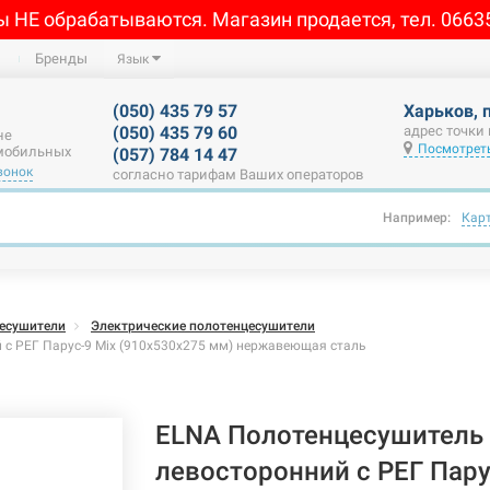
ы НЕ обрабатываются. Магазин продается, тел. 0663
Бренды
Язык
(050) 435 79 57
Харьков, 
(050) 435 79 60
адрес точки
не
Посмотреть
 мобильных
(057) 784 14 47
вонок
согласно тарифам Ваших операторов
Например:
Кар
есушители
Электрические полотенцесушители
 с РЕГ Парус-9 Mix (910х530х275 мм) нержавеющая сталь
ELNA Полотенцесушитель 
левосторонний с РЕГ Пару