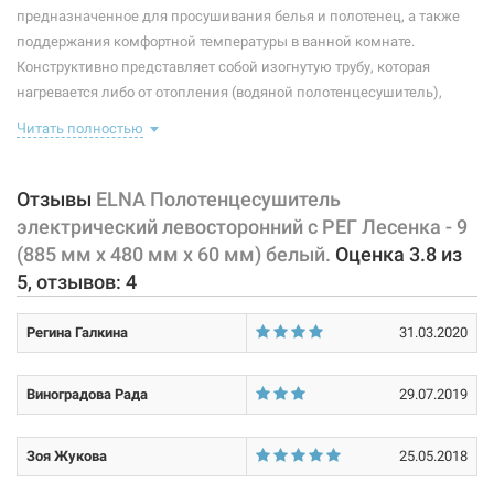
Тип крепления:
стационарный
предназначенное для просушивания белья и полотенец, а также
поддержания комфортной температуры в ванной комнате.
Тип подключения:
левосторонний
Конструктивно представляет собой изогнутую трубу, которая
нагревается либо от отопления (водяной полотенцесушитель),
Материал корпуса:
сталь
либо от встроенного тэна (электрический полотенцесушитель).
Читать полностью
Покрытие корпуса:
порошковая краска
Плюс ко всему, правильно подобранный полотенцесушитель
станет незаменимым элементом интерьера.
Оснащен регулятором
температуры нагрева на вилке.
Отзывы
ELNA Полотенцесушитель
электрический левосторонний с РЕГ Лесенка - 9
Характеристики и конфигурация изделия, а также комплектация
(885 мм х 480 мм х 60 мм) белый.
Оценка
3.8
из
товара могут изменяться производителем без уведомления. За
5
, отзывов:
4
внесенные производителем изменения, магазин ответственности
не несет.
Регина Галкина
31.03.2020
Виноградова Рада
29.07.2019
Зоя Жукова
25.05.2018