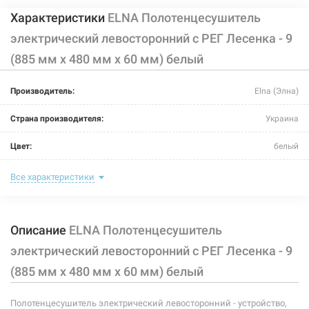
Характеристики
ELNA Полотенцесушитель
электрический левосторонний с РЕГ Лесенка - 9
(885 мм х 480 мм х 60 мм) белый
Производитель:
Elna (Элна)
Страна производителя:
Украина
Цвет:
белый
Ширина:
480 мм
Все характеристики
Глубина:
60 мм
Описание
ELNA Полотенцесушитель
Высота:
885 мм
электрический левосторонний с РЕГ Лесенка - 9
Мощность:
115 Вт
(885 мм х 480 мм х 60 мм) белый
Максимальная температура:
+55°C
Полотенцесушитель электрический левосторонний - устройство,