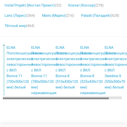
Instal Projekt (Инстал Проект)
(32)
Kosser (Коссер)
(278)
Laris (Ларис)
(364)
Mario (Марио)
(216)
Paladii (Паладий)
(628)
Тёплый мир
(464)
ELNA
ELNA
ELNA
ELNA
ELNA
Полотенцесушитель
Полотенцесушитель
Полотенцесушитель
Полотенцесушитель
Полотенцес
электрический
электрический
электрический
электрический
электричес
левосторонний
левосторонний
левосторонний
левосторонний
левосторон
с ВКЛ
с ВКЛ
с ВКЛ
с ВКЛ
с ВКЛ
Волна-11
Волна-11
Волна-8
Волна-8
Змейка-S
(700х500х120
(780х500х120
(510х430х120
(525х430х120
(550х500х70
мм) белый
мм)
мм) белый
мм)
мм) белый
нержавеющая
нержавеющая
сталь
сталь
ELNA
ELNA
ELNA
ELNA
ELNA
Полотенцесушитель
Полотенцесушитель
Полотенцесушитель
Полотенцесушитель
Полотенцес
электрический
электрический
электрический
электрический
электричес
левосторонний
левосторонний
левосторонний
левосторонний
левосторон