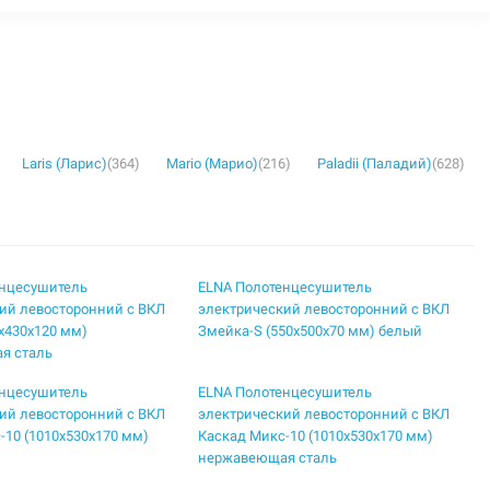
Laris (Ларис)
(364)
Mario (Марио)
(216)
Paladii (Паладий)
(628)
енцесушитель
ELNA Полотенцесушитель
ий левосторонний с ВКЛ
электрический левосторонний с ВКЛ
5х430х120 мм)
Змейка-S (550х500х70 мм) белый
я сталь
енцесушитель
ELNA Полотенцесушитель
ий левосторонний с ВКЛ
электрический левосторонний с ВКЛ
-10 (1010х530х170 мм)
Каскад Микс-10 (1010х530х170 мм)
нержавеющая сталь