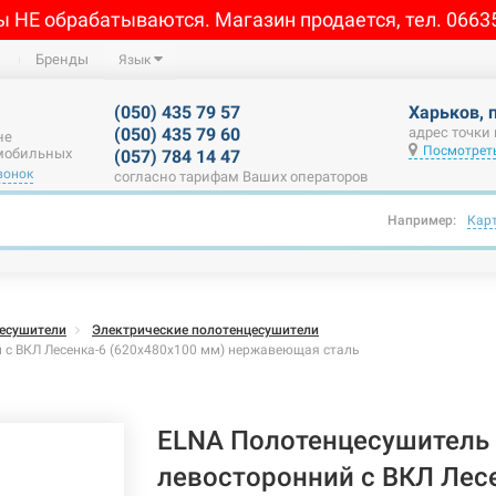
ы НЕ обрабатываются. Магазин продается, тел. 0663
Бренды
Язык
(050) 435 79 57
Харьков, 
(050) 435 79 60
адрес точки
не
Посмотреть
 мобильных
(057) 784 14 47
вонок
согласно тарифам Ваших операторов
Например:
Кар
есушители
Электрические полотенцесушители
 с ВКЛ Лесенка-6 (620х480х100 мм) нержавеющая сталь
ELNA Полотенцесушитель 
левосторонний с ВКЛ Лес