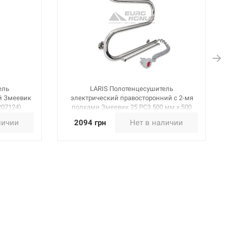
ель
LARIS Полотенцесушитель
й Змеевик
электрический правосторонний с 2-мя
207124)
полками Змеевик 25 PC3 500 мм х 500
мм (73207034)
личии
2094 грн
Нет в наличии