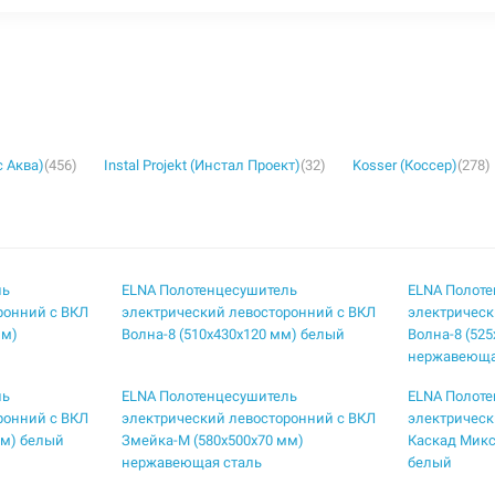
с Аква)
(456)
Instal Projekt (Инстал Проект)
(32)
Kosser (Коссер)
(278)
ль
ELNA Полотенцесушитель
ELNA Полот
ронний с ВКЛ
электрический левосторонний с ВКЛ
электрическ
мм)
Волна-8 (510х430х120 мм) белый
Волна-8 (52
нержавеюща
ль
ELNA Полотенцесушитель
ELNA Полот
ронний с ВКЛ
электрический левосторонний с ВКЛ
электрическ
мм) белый
Змейка-М (580х500х70 мм)
Каскад Микс
нержавеющая сталь
белый