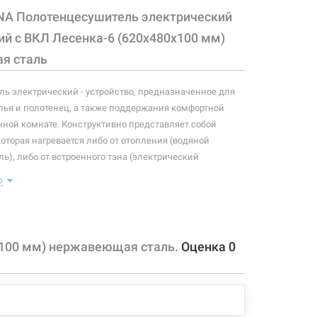
NA Полотенцесушитель электрический
ий с ВКЛ Лесенка-6 (620х480х100 мм)
я сталь
ь электрический - устройство, предназначенное для
ья и полотенец, а также поддержания комфортной
нной комнате. Конструктивно представляет собой
которая нагревается либо от отопления (водяной
ь), либо от встроенного тэна (электрический
ь). Плюс ко всему, правильно подобранный
ю
ль станет незаменимым элементом интерьера.
 конфигурация изделия, а также комплектация товара
 производителем без уведомления. За внесенные
х100 мм) нержавеющая сталь.
Оценка
0
зменения, магазин ответственности не несет.