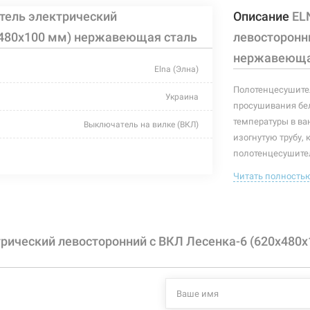
тель электрический
Описание
EL
х480х100 мм) нержавеющая сталь
левосторонн
нержавеюща
Elna (Элна)
Полотенцесушител
Украина
просушивания бел
температуры в ва
Выключатель на вилке (ВКЛ)
изогнутую трубу, 
хром
полотенцесушител
полотенцесушител
Читать полность
480 мм
полотенцесушите
100 мм
Характеристики и
могут изменяться
620 мм
рический левосторонний с ВКЛ Лесенка-6 (620х480
производителем и
90 Вт
+55°C