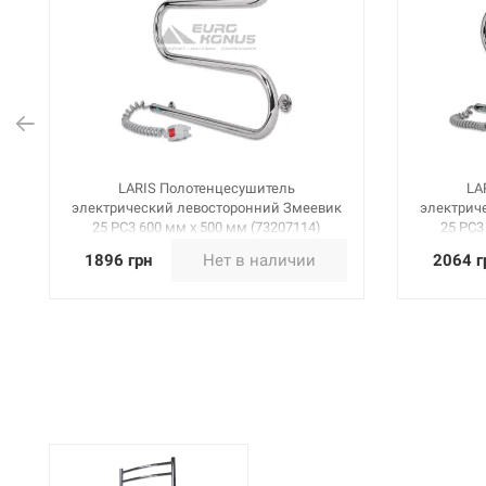
LARIS Полотенцесушитель
LA
электрический левосторонний Змеевик
электрич
25 PC3 600 мм х 500 мм (73207114)
25 PC3
1896 грн
Нет в наличии
2064 г