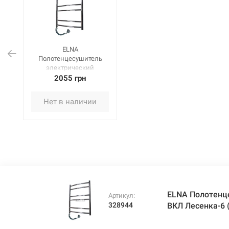
ELNA
Полотенцесушитель
электрический
левосторонний с ВКЛ
2055 грн
Лесенка-6
(620х480х100 мм)
Нет в наличии
нержавеющая сталь
ELNA Полотенц
Артикул:
328944
ВКЛ Лесенка-6