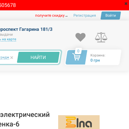
505678
получите скидку
→
Регистрация
Войти
проспект Гагарина 181/3
 выдачи
 на карте
0
Корзина:
×
НАЙТИ
тридж
0 грн
электрический
енка-6