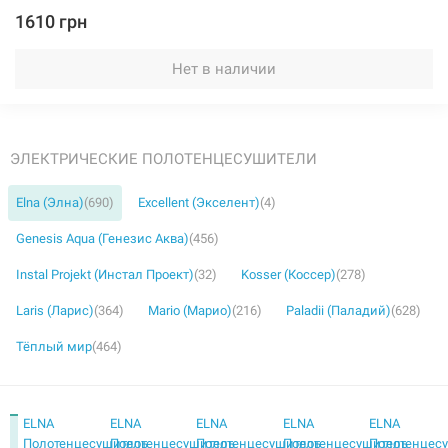
1610 грн
Нет в наличии
ЭЛЕКТРИЧЕСКИЕ ПОЛОТЕНЦЕСУШИТЕЛИ
Elna (Элна)
(690)
Excellent (Экселент)
(4)
Genesis Aqua (Генезис Аква)
(456)
Instal Projekt (Инстал Проект)
(32)
Kosser (Коссер)
(278)
Laris (Ларис)
(364)
Mario (Марио)
(216)
Paladii (Паладий)
(628)
Тёплый мир
(464)
ELNA
ELNA
ELNA
ELNA
ELNA
Полотенцесушитель
Полотенцесушитель
Полотенцесушитель
Полотенцесушитель
Полотенцес