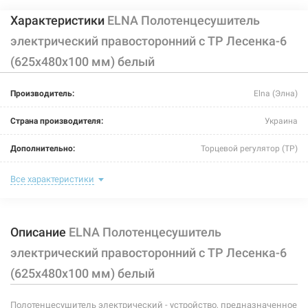
Характеристики
ELNA Полотенцесушитель
электрический правосторонний с ТР Лесенка-6
(625х480х100 мм) белый
Производитель:
Elna (Элна)
Страна производителя:
Украина
Дополнительно:
Торцевой регулятор (ТР)
Цвет:
белый
Все характеристики
Ширина:
480 мм
Описание
ELNA Полотенцесушитель
Глубина:
100 мм
электрический правосторонний с ТР Лесенка-6
Высота:
625 мм
(625х480х100 мм) белый
Мощность:
-
Полотенцесушитель электрический - устройство, предназначенное