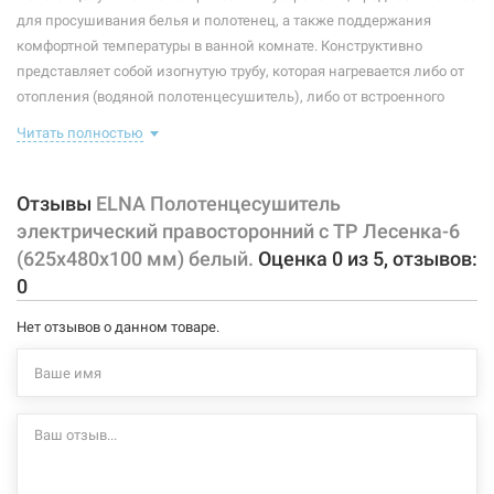
Максимальная температура:
+55°C
для просушивания белья и полотенец, а также поддержания
комфортной температуры в ванной комнате. Конструктивно
Тип крепления:
стационарный
представляет собой изогнутую трубу, которая нагревается либо от
отопления (водяной полотенцесушитель), либо от встроенного
Тип подключения:
правосторонний
тэна (электрический полотенцесушитель). Плюс ко всему,
Читать полностью
Материал корпуса:
сталь
правильно подобранный полотенцесушитель станет
незаменимым элементом интерьера.
Покрытие корпуса:
порошковая краска
Отзывы
ELNA Полотенцесушитель
Характеристики и конфигурация изделия, а также комплектация
электрический правосторонний с ТР Лесенка-6
товара могут изменяться производителем без уведомления. За
(625х480х100 мм) белый.
Оценка
0
из
5
, отзывов:
внесенные производителем изменения, магазин ответственности
0
не несет.
Нет отзывов о данном товаре.