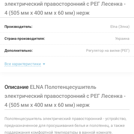
электрический правосторонний с РЕГ Лесенка -
4 (505 мм х 400 мм х 60 мм) нерж
Производитель:
Elna (Элна)
Страна производителя:
Украина
Дополнительно:
Регулятор на вилке (РЕГ)
Цвет:
хром
Все характеристики
Ширина:
400 мм
Описание
ELNA Полотенцесушитель
Глубина:
60 мм
электрический правосторонний с РЕГ Лесенка -
Высота:
505 мм
4 (505 мм х 400 мм х 60 мм) нерж
Мощность:
45 Вт
Полотенцесушитель электрический правосторонний - устройство,
Максимальная температура:
+55°C
предназначенное для просушивания белья и полотенец, а также
поддержания комфортной температуры в ванной комнате.