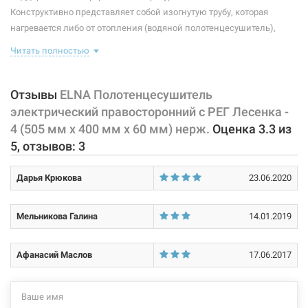
Тип крепления:
стационарный
Конструктивно представляет собой изогнутую трубу, которая
нагревается либо от отопления (водяной полотенцесушитель),
Тип подключения:
правосторонний
либо от встроенного тэна (электрический полотенцесушитель).
Читать полностью
Материал корпуса:
нержавеющая сталь
Плюс ко всему, правильно подобранный полотенцесушитель
станет незаменимым элементом интерьера.
Оснащен регулятором
Покрытие корпуса:
полировка
температуры нагрева на вилке.
Отзывы
ELNA Полотенцесушитель
электрический правосторонний с РЕГ Лесенка -
Характеристики и конфигурация изделия, а также комплектация
4 (505 мм х 400 мм х 60 мм) нерж.
Оценка
3.3
из
товара могут изменяться производителем без уведомления. За
5
, отзывов:
3
вне
сенные производителем изменения, магазин ответственности не
несет.
Дарья Крюкова
23.06.2020
Мельникова Галина
14.01.2019
Афанасий Маслов
17.06.2017