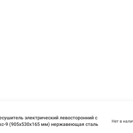
есушитель электрический левосторонний с
Нет в нали
кс-9 (905х530х165 мм) нержавеющая сталь