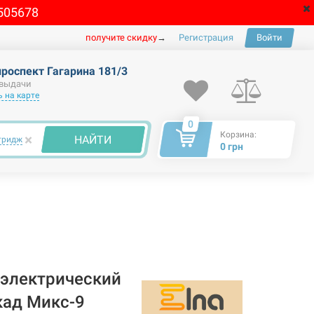
505678
получите скидку
→
Регистрация
Войти
проспект Гагарина 181/3
 выдачи
 на карте
0
Корзина:
×
НАЙТИ
тридж
0 грн
электрический
кад Микс-9