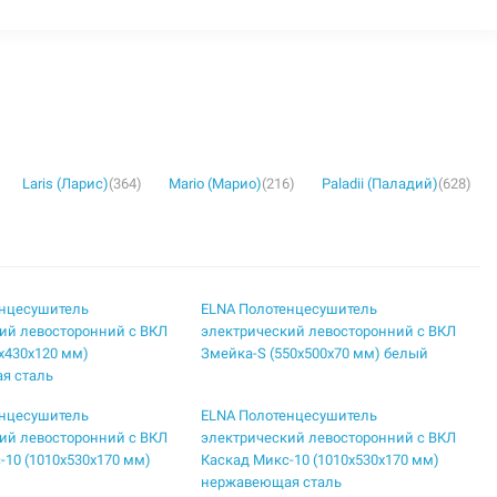
Laris (Ларис)
(364)
Mario (Марио)
(216)
Paladii (Паладий)
(628)
енцесушитель
ELNA Полотенцесушитель
ий левосторонний с ВКЛ
электрический левосторонний с ВКЛ
5х430х120 мм)
Змейка-S (550х500х70 мм) белый
я сталь
енцесушитель
ELNA Полотенцесушитель
ий левосторонний с ВКЛ
электрический левосторонний с ВКЛ
-10 (1010х530х170 мм)
Каскад Микс-10 (1010х530х170 мм)
нержавеющая сталь