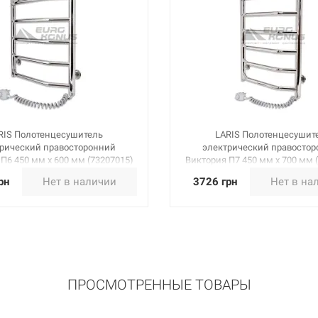
RIS Полотенцесушитель
LARIS Полотенцесушит
рический правосторонний
электрический правосто
П6 450 мм х 600 мм (73207015)
Виктория П7 450 мм х 700 мм 
рн
Нет в наличии
3726 грн
Нет в на
ПРОСМОТРЕННЫЕ ТОВАРЫ