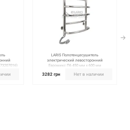
ель
LARIS Полотенцесушитель
ронний
электрический левосторонний
(73207016)
Евромикс П6 450 мм х 600 мм
(73207094)
личии
3282 грн
Нет в наличии