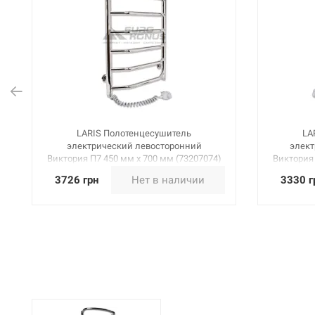
LARIS Полотенцесушитель
LA
электрический левосторонний
элект
Виктория П7 450 мм х 700 мм (73207074)
Виктория 
3726 грн
Нет в наличии
3330 г