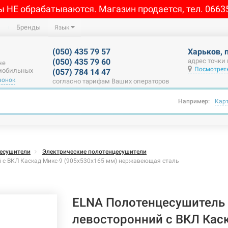
ы НЕ обрабатываются. Магазин продается, тел. 0663
Бренды
Язык
(050) 435 79 57
Харьков, 
(050) 435 79 60
адрес точки
не
Посмотреть
 мобильных
(057) 784 14 47
вонок
согласно тарифам Ваших операторов
Например:
Кар
есушители
Электрические полотенцесушители
 с ВКЛ Каскад Микс-9 (905х530х165 мм) нержавеющая сталь
ELNA Полотенцесушитель 
левосторонний с ВКЛ Кас