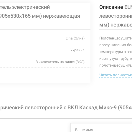
тель электрический
Описание
EL
 (905х530х165 мм) нержавеющая
левосторонн
мм) нержав
Полотенцесушител
Elna (Элна)
просушивания бел
Украина
температуры в ва
изогнутую трубу, 
Выключатель на вилке (ВКЛ)
полотенцесушител
полотенцесушител
хром
Читать полность
полотенцесушите
530 мм
Характеристики и
могут изменяться
165 мм
производителем и
рический левосторонний с ВКЛ Каскад Микс-9 (905
905 мм
163 Вт