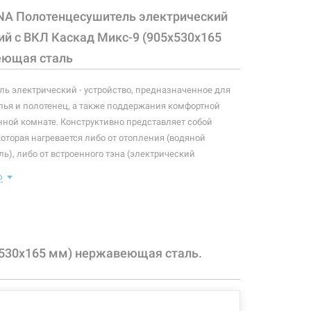
NA Полотенцесушитель электрический
ий с ВКЛ Каскад Микс-9 (905х530х165
еющая сталь
ь электрический - устройство, предназначенное для
ья и полотенец, а также поддержания комфортной
нной комнате. Конструктивно представляет собой
которая нагревается либо от отопления (водяной
ь), либо от встроенного тэна (электрический
ь). Плюс ко всему, правильно подобранный
ю
ль станет незаменимым элементом интерьера.
 конфигурация изделия, а также комплектация товара
 производителем без уведомления. За внесенные
зменения, магазин ответственности не несет.
х530х165 мм) нержавеющая сталь.