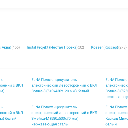
с Аква)
(456)
Instal Projekt (Инстал Проект)
(32)
Kosser (Коссер)
(278)
ль
ELNA Полотенцесушитель
ELNA Полот
ронний с ВКЛ
электрический левосторонний с ВКЛ
электрическ
мм)
Волна-8 (510х430х120 мм) белый
Волна-8 (52
нержавеюща
ль
ELNA Полотенцесушитель
ELNA Полот
ронний с ВКЛ
электрический левосторонний с ВКЛ
электрическ
мм) белый
Змейка-М (580х500х70 мм)
Каскад Микс
нержавеющая сталь
белый