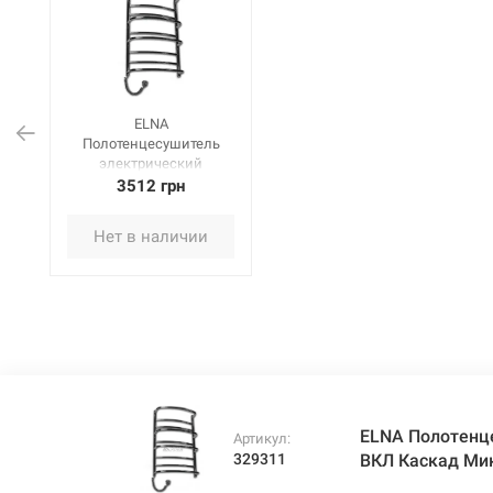
ELNA
Полотенцесушитель
электрический
левосторонний с ВКЛ
3512 грн
Каскад Микс-9
(905х530х165 мм)
Нет в наличии
нержавеющая сталь
ELNA Полотенц
Артикул:
329311
ВКЛ Каскад Ми