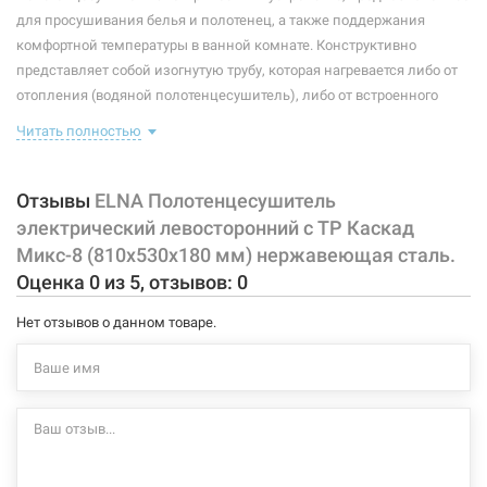
Максимальная температура:
+55°C
для просушивания белья и полотенец, а также поддержания
комфортной температуры в ванной комнате. Конструктивно
Тип крепления:
стационарный
представляет собой изогнутую трубу, которая нагревается либо от
отопления (водяной полотенцесушитель), либо от встроенного
Тип подключения:
левосторонний
тэна (электрический полотенцесушитель). Плюс ко всему,
Читать полностью
Материал корпуса:
нержавеющая сталь
правильно подобранный полотенцесушитель станет
незаменимым элементом интерьера.
Покрытие корпуса:
полировка
Отзывы
ELNA Полотенцесушитель
Характеристики и конфигурация изделия, а также комплектация
электрический левосторонний с ТР Каскад
товара могут изменяться производителем без уведомления. За
Микс-8 (810х530х180 мм) нержавеющая сталь.
внесенные производителем изменения, магазин ответственности
Оценка
0
из
5
, отзывов:
0
не несет.
Нет отзывов о данном товаре.