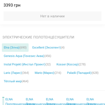
3393 грн
Нет в наличии
ЭЛЕКТРИЧЕСКИЕ ПОЛОТЕНЦЕСУШИТЕЛИ
Elna (Элна)
(690)
Excellent (Экселент)
(4)
Genesis Aqua (Генезис Аква)
(456)
Instal Projekt (Инстал Проект)
(32)
Kosser (Коссер)
(278)
Laris (Ларис)
(364)
Mario (Марио)
(216)
Paladii (Паладий)
(628)
Тёплый мир
(464)
ELNA
ELNA
ELNA
ELNA
ELNA
Полотенцесушитель
Полотенцесушитель
Полотенцесушитель
Полотенцесушитель
Полотенцес