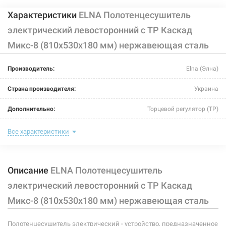
Характеристики
ELNA Полотенцесушитель
электрический левосторонний с ТР Каскад
Микс-8 (810х530х180 мм) нержавеющая сталь
Производитель:
Elna (Элна)
Страна производителя:
Украина
Дополнительно:
Торцевой регулятор (ТР)
Цвет:
хром
Все характеристики
Ширина:
530 мм
Описание
ELNA Полотенцесушитель
Глубина:
180 мм
электрический левосторонний с ТР Каскад
Высота:
810 мм
Микс-8 (810х530х180 мм) нержавеющая сталь
Мощность:
-
Полотенцесушитель электрический - устройство, предназначенное