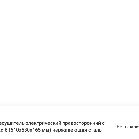
есушитель электрический правосторонний с
Нет в нали
кс-6 (610х530х165 мм) нержавеющая сталь