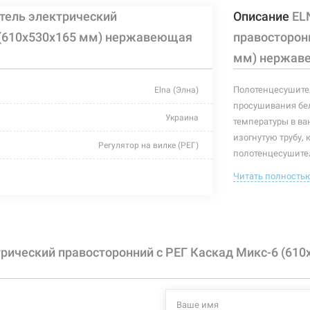
тель электрический
Описание
EL
 (610х530х165 мм) нержавеющая
правосторонн
мм) нержав
Полотенцесушител
Elna (Элна)
просушивания бел
Украина
температуры в ва
изогнутую трубу, 
Регулятор на вилке (РЕГ)
полотенцесушител
полотенцесушител
хром
Читать полность
полотенцесушите
530 мм
Характеристики и
могут изменяться
165 мм
производителем и
рический правосторонний с РЕГ Каскад Микс-6 (61
610 мм
104 Вт