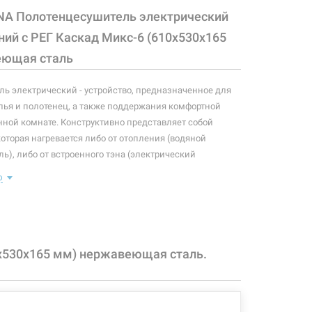
NA Полотенцесушитель электрический
ий с РЕГ Каскад Микс-6 (610х530х165
еющая сталь
ь электрический - устройство, предназначенное для
ья и полотенец, а также поддержания комфортной
нной комнате. Конструктивно представляет собой
которая нагревается либо от отопления (водяной
ь), либо от встроенного тэна (электрический
ь). Плюс ко всему, правильно подобранный
ю
ль станет незаменимым элементом интерьера.
 конфигурация изделия, а также комплектация товара
 производителем без уведомления. За внесенные
зменения, магазин ответственности не несет.
0х530х165 мм) нержавеющая сталь.