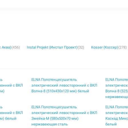
с Аква)
(456)
Instal Projekt (Инстал Проект)
(32)
Kosser (Коссер)
(278)
ль
ELNA Полотенцесушитель
ELNA Полот
ронний с ВКЛ
электрический левосторонний с ВКЛ
электрическ
мм)
Волна-8 (510х430х120 мм) белый
Волна-8 (52
нержавеюща
ль
ELNA Полотенцесушитель
ELNA Полот
ронний с ВКЛ
электрический левосторонний с ВКЛ
электрическ
мм) белый
Змейка-М (580х500х70 мм)
Каскад Микс
нержавеющая сталь
белый