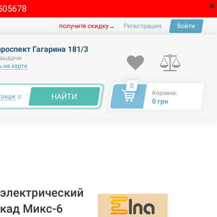
505678
получите скидку
→
Регистрация
Войти
проспект Гагарина 181/3
 выдачи
 на карте
0
Корзина:
×
НАЙТИ
тридж
0 грн
электрический
скад Микс-6