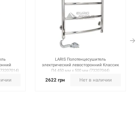
ель
LARIS Полотенцесушитель
ронний
электрический левосторонний Классик
(73207014)
П4 450 мм х 500 мм (73207044)
личии
2622 грн
Нет в наличии