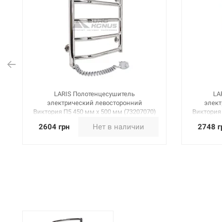
LARIS Полотенцесушитель
LA
электрический левосторонний
элект
Виктория П5 450 мм х 500 мм (73207070)
Виктория 
2604 грн
Нет в наличии
2748 г