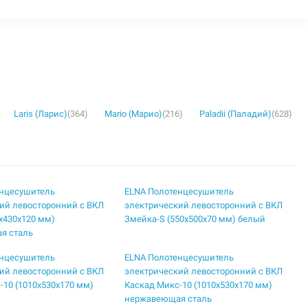
Laris (Ларис)
(364)
Mario (Марио)
(216)
Paladii (Паладий)
(628)
енцесушитель
ELNA Полотенцесушитель
ий левосторонний с ВКЛ
электрический левосторонний с ВКЛ
5х430х120 мм)
Змейка-S (550х500х70 мм) белый
я сталь
енцесушитель
ELNA Полотенцесушитель
ий левосторонний с ВКЛ
электрический левосторонний с ВКЛ
-10 (1010х530х170 мм)
Каскад Микс-10 (1010х530х170 мм)
нержавеющая сталь