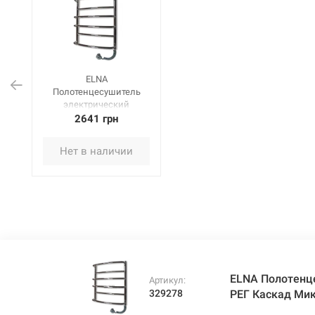
ELNA
Полотенцесушитель
электрический
правосторонний с РЕГ
2641 грн
Каскад Микс-6
(610х530х165 мм)
Нет в наличии
нержавеющая сталь
ELNA Полотенц
Артикул:
329278
РЕГ Каскад Ми