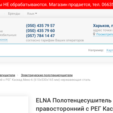
ы НЕ обрабатываются. Магазин продается, тел. 0663
Бренды
Язык
(050) 435 79 57
Харьков, 
(050) 435 79 60
адрес точки
не
Посмотреть
 мобильных
(057) 784 14 47
вонок
согласно тарифам Ваших операторов
Например:
Кар
есушители
Электрические полотенцесушители
й с РЕГ Каскад Микс-6 (610х530х165 мм) нержавеющая сталь
ELNA Полотенцесушитель 
правосторонний с РЕГ Ка