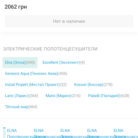
2062 грн
Нет в наличии
ЭЛЕКТРИЧЕСКИЕ ПОЛОТЕНЦЕСУШИТЕЛИ
Elna (Элна)
(690)
Excellent (Экселент)
(4)
Genesis Aqua (Генезис Аква)
(456)
Instal Projekt (Инстал Проект)
(32)
Kosser (Коссер)
(278)
Laris (Ларис)
(364)
Mario (Марио)
(216)
Paladii (Паладий)
(628)
Тёплый мир
(464)
ELNA
ELNA
ELNA
ELNA
ELNA
Полотенцесушитель
Полотенцесушитель
Полотенцесушитель
Полотенцесушитель
Полотенцес