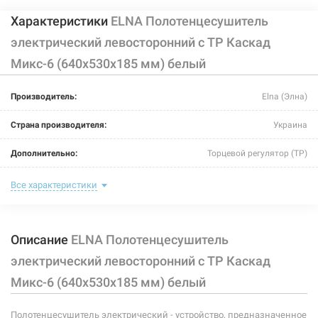
Характеристики
ELNA Полотенцесушитель
электрический левосторонний с ТР Каскад
Микс-6 (640х530х185 мм) белый
Производитель:
Elna (Элна)
Страна производителя:
Украина
Дополнительно:
Торцевой регулятор (ТР)
Цвет:
белый
Все характеристики
Ширина:
530 мм
Описание
ELNA Полотенцесушитель
Глубина:
185 мм
электрический левосторонний с ТР Каскад
Высота:
640 мм
Микс-6 (640х530х185 мм) белый
Мощность:
-
Полотенцесушитель электрический - устройство, предназначенное