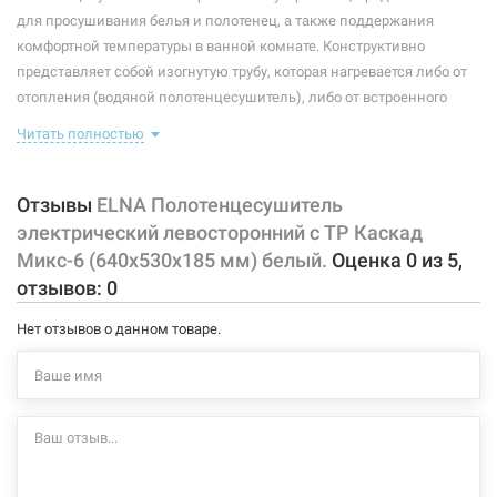
Максимальная температура:
+55°C
для просушивания белья и полотенец, а также поддержания
комфортной температуры в ванной комнате. Конструктивно
Тип крепления:
стационарный
представляет собой изогнутую трубу, которая нагревается либо от
отопления (водяной полотенцесушитель), либо от встроенного
Тип подключения:
левосторонний
тэна (электрический полотенцесушитель). Плюс ко всему,
Читать полностью
Материал корпуса:
сталь
правильно подобранный полотенцесушитель станет
незаменимым элементом интерьера.
Покрытие корпуса:
порошковая краска
Отзывы
ELNA Полотенцесушитель
Характеристики и конфигурация изделия, а также комплектация
электрический левосторонний с ТР Каскад
товара могут изменяться производителем без уведомления. За
Микс-6 (640х530х185 мм) белый.
Оценка
0
из
5
,
внесенные производителем изменения, магазин ответственности
отзывов:
0
не несет.
Нет отзывов о данном товаре.