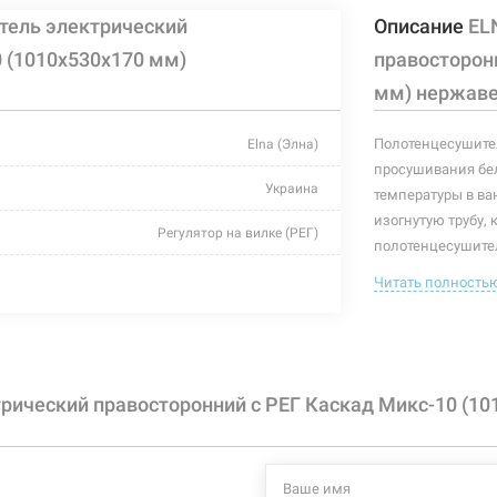
тель электрический
Описание
EL
0 (1010х530х170 мм)
правосторон
мм) нержав
Полотенцесушител
Elna (Элна)
просушивания бел
Украина
температуры в ва
изогнутую трубу, 
Регулятор на вилке (РЕГ)
полотенцесушител
полотенцесушител
хром
Читать полность
полотенцесушите
530 мм
Характеристики и
могут изменяться
170 мм
производителем и
рический правосторонний с РЕГ Каскад Микс-10 (1
1010 мм
163 Вт