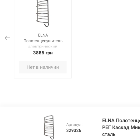
ELNA
Полотенцесушитель
электрический
правосторонний с РЕГ
3885 грн
Каскад Микс-10
(1010х530х170 мм)
Нет в наличии
нержавеющая сталь
ELNA Полотенц
Артикул:
РЕГ Каскад Ми
329326
сталь