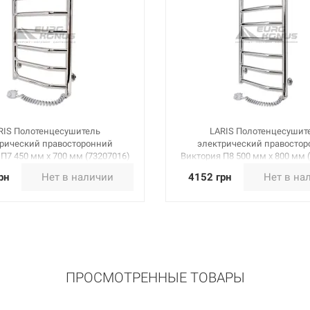
RIS Полотенцесушитель
LARIS Полотенцесушит
рический правосторонний
электрический правосто
П7 450 мм х 700 мм (73207016)
Виктория П8 500 мм х 800 мм 
рн
Нет в наличии
4152 грн
Нет в на
ПРОСМОТРЕННЫЕ ТОВАРЫ