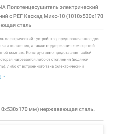
NA Полотенцесушитель электрический
ний с РЕГ Каскад Микс-10 (1010х530х170
еющая сталь
ь электрический - устройство, предназначенное для
ья и полотенец, а также поддержания комфортной
нной комнате. Конструктивно представляет собой
которая нагревается либо от отопления (водяной
ь), либо от встроенного тэна (электрический
ь). Плюс ко всему, правильно подобранный
ю
ль станет незаменимым элементом интерьера.
 конфигурация изделия, а также комплектация товара
 производителем без уведомления. За внесенные
зменения, магазин ответственности не несет.
010х530х170 мм) нержавеющая сталь.