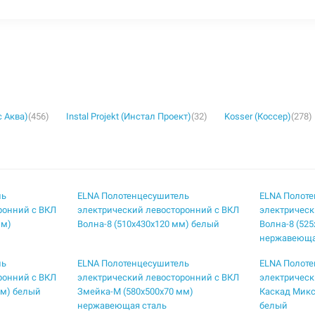
с Аква)
(456)
Instal Projekt (Инстал Проект)
(32)
Kosser (Коссер)
(278)
ль
ELNA Полотенцесушитель
ELNA Полот
ронний с ВКЛ
электрический левосторонний с ВКЛ
электрическ
мм)
Волна-8 (510х430х120 мм) белый
Волна-8 (52
нержавеюща
ль
ELNA Полотенцесушитель
ELNA Полот
ронний с ВКЛ
электрический левосторонний с ВКЛ
электрическ
мм) белый
Змейка-М (580х500х70 мм)
Каскад Микс
нержавеющая сталь
белый