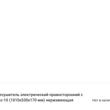
есушитель электрический правосторонний с
кс-10 (1010х530х170 мм) нержавеющая
Нет в нали