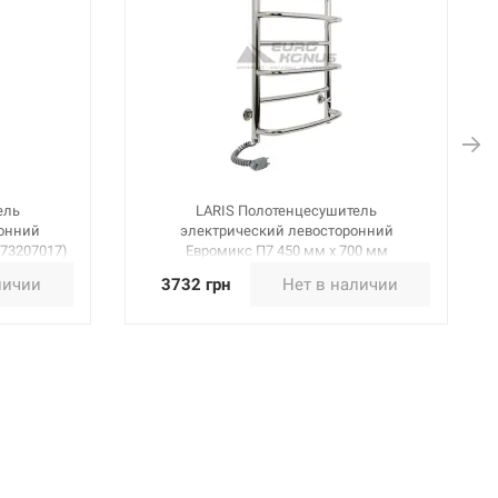
ель
LARIS Полотенцесушитель
ронний
электрический левосторонний
(73207017)
Евромикс П7 450 мм х 700 мм
(73207096)
личии
3732 грн
Нет в наличии