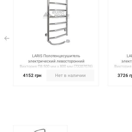
LARIS Полотенцесушитель
LA
электрический левосторонний
элект
Виктория П8 500 мм х 800 мм (73207076)
Виктория 
4152 грн
Нет в наличии
3726 г