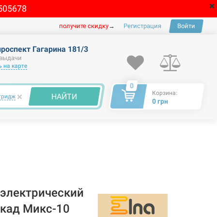
505678
получите скидку
→
Регистрация
Войти
проспект Гагарина 181/3
 выдачи
 на карте
0
Корзина:
×
НАЙТИ
тридж
0 грн
электрический
скад Микс-10