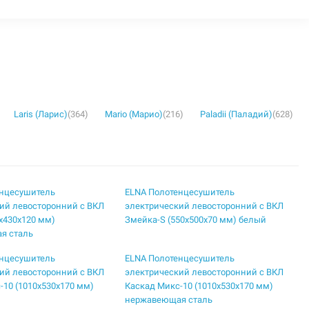
Laris (Ларис)
(364)
Mario (Марио)
(216)
Paladii (Паладий)
(628)
енцесушитель
ELNA Полотенцесушитель
ий левосторонний с ВКЛ
электрический левосторонний с ВКЛ
5х430х120 мм)
Змейка-S (550х500х70 мм) белый
я сталь
енцесушитель
ELNA Полотенцесушитель
ий левосторонний с ВКЛ
электрический левосторонний с ВКЛ
-10 (1010х530х170 мм)
Каскад Микс-10 (1010х530х170 мм)
нержавеющая сталь