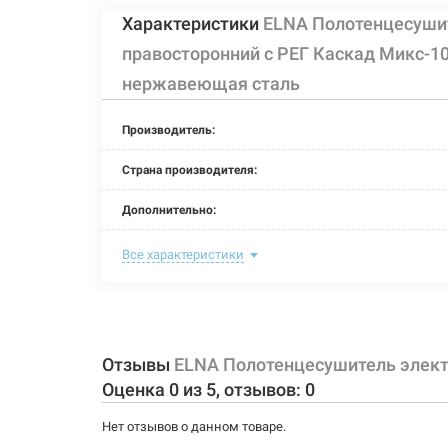
Характеристики
ELNA Полотенцесуши
правосторонний с РЕГ Каскад Микс-1
нержавеющая сталь
Производитель:
Страна производителя:
Дополнительно:
Цвет:
Все характеристики
Ширина:
Глубина:
Отзывы
ELNA Полотенцесушитель элект
Высота:
Оценка
0
из
5
, отзывов:
0
Мощность:
Нет отзывов о данном товаре.