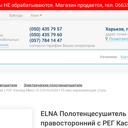
ы НЕ обрабатываются. Магазин продается, тел. 0663
Бренды
Язык
(050) 435 79 57
Харьков, 
(050) 435 79 60
адрес точки
не
Посмотреть
 мобильных
(057) 784 14 47
вонок
согласно тарифам Ваших операторов
Например:
Кар
есушители
Электрические полотенцесушители
й с РЕГ Каскад Микс-10 (1010х530х170 мм) нержавеющая сталь
ELNA Полотенцесушитель 
правосторонний с РЕГ Ка