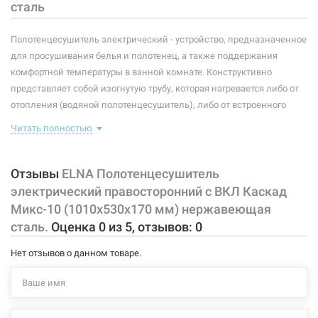
сталь
Максимальная температура:
+55°C
Полотенцесушитель электрический - устройство, предназначенное
Тип крепления:
для просушивания белья и полотенец, а также поддержания
стационарный
комфортной температуры в ванной комнате. Конструктивно
Тип подключения:
правосторонний
представляет собой изогнутую трубу, которая нагревается либо от
отопления (водяной полотенцесушитель), либо от встроенного
Материал корпуса:
нержавеющая сталь
тэна (электрический полотенцесушитель). Плюс ко всему,
Читать полностью
правильно подобранный полотенцесушитель станет
Покрытие корпуса:
полировка
незаменимым элементом интерьера.
Отзывы
ELNA Полотенцесушитель
Характеристики и конфигурация изделия, а также комплектация
электрический правосторонний с ВКЛ Каскад
товара могут изменяться производителем без уведомления. За
Микс-10 (1010х530х170 мм) нержавеющая
внесенные производителем изменения, магазин ответственности
сталь.
Оценка
0
из
5
, отзывов:
0
не несет.
Нет отзывов о данном товаре.