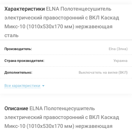
Характеристики
ELNA Полотенцесушитель
электрический правосторонний с ВКЛ Каскад
Микс-10 (1010х530х170 мм) нержавеющая
сталь
Производитель:
Elna (Элна)
Страна производителя:
Украина
Дополнительно:
Выключатель на вилке (ВКЛ)
Цвет:
хром
Все характеристики
Ширина:
530 мм
Описание
ELNA Полотенцесушитель
Глубина:
170 мм
электрический правосторонний с ВКЛ Каскад
Высота:
1010 мм
Микс-10 (1010х530х170 мм) нержавеющая
Мощность:
163 Вт