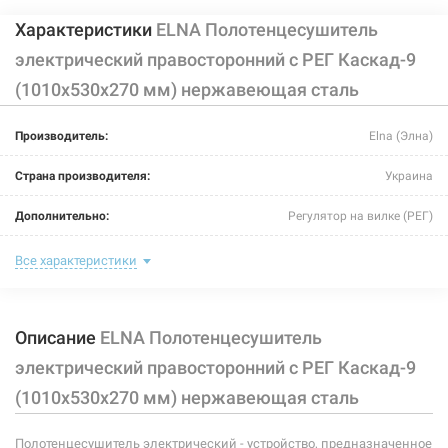
Характеристики
ELNA Полотенцесушитель
электрический правосторонний с РЕГ Каскад-9
(1010х530х270 мм) нержавеющая сталь
Производитель:
Elna (Элна)
Страна производителя:
Украина
Дополнительно:
Регулятор на вилке (РЕГ)
Цвет:
хром
Все характеристики
Ширина:
530 мм
Описание
ELNA Полотенцесушитель
Глубина:
270 мм
электрический правосторонний с РЕГ Каскад-9
Высота:
1010 мм
(1010х530х270 мм) нержавеющая сталь
Мощность:
163 Вт
Полотенцесушитель электрический - устройство, предназначенное