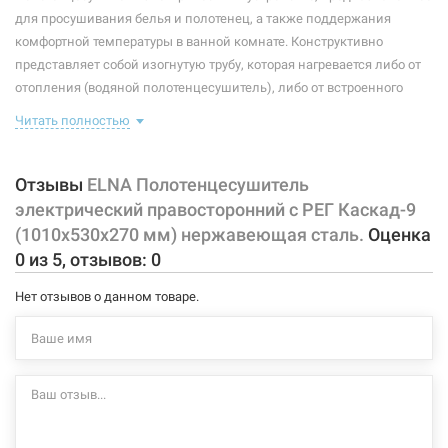
Максимальная температура:
+55°C
для просушивания белья и полотенец, а также поддержания
комфортной температуры в ванной комнате. Конструктивно
Тип крепления:
стационарный
представляет собой изогнутую трубу, которая нагревается либо от
отопления (водяной полотенцесушитель), либо от встроенного
Тип подключения:
правосторонний
тэна (электрический полотенцесушитель). Плюс ко всему,
Читать полностью
Материал корпуса:
нержавеющая сталь
правильно подобранный полотенцесушитель станет
незаменимым элементом интерьера.
Покрытие корпуса:
полировка
Отзывы
ELNA Полотенцесушитель
Характеристики и конфигурация изделия, а также комплектация
электрический правосторонний с РЕГ Каскад-9
товара могут изменяться производителем без уведомления. За
(1010х530х270 мм) нержавеющая сталь.
Оценка
внесенные производителем изменения, магазин ответственности
0
из
5
, отзывов:
0
не несет.
Нет отзывов о данном товаре.