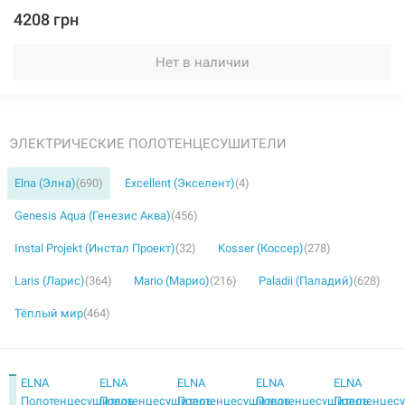
4208 грн
Нет в наличии
ЭЛЕКТРИЧЕСКИЕ ПОЛОТЕНЦЕСУШИТЕЛИ
Elna (Элна)
(690)
Excellent (Экселент)
(4)
Genesis Aqua (Генезис Аква)
(456)
Instal Projekt (Инстал Проект)
(32)
Kosser (Коссер)
(278)
Laris (Ларис)
(364)
Mario (Марио)
(216)
Paladii (Паладий)
(628)
Тёплый мир
(464)
ELNA
ELNA
ELNA
ELNA
ELNA
Полотенцесушитель
Полотенцесушитель
Полотенцесушитель
Полотенцесушитель
Полотенцес