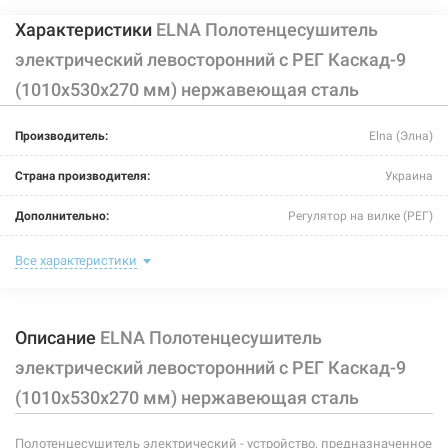
Характеристики
ELNA Полотенцесушитель
электрический левосторонний с РЕГ Каскад-9
(1010х530х270 мм) нержавеющая сталь
Производитель:
Elna (Элна)
Страна производителя:
Украина
Дополнительно:
Регулятор на вилке (РЕГ)
Цвет:
хром
Все характеристики
Ширина:
530 мм
Описание
ELNA Полотенцесушитель
Глубина:
270 мм
электрический левосторонний с РЕГ Каскад-9
Высота:
1010 мм
(1010х530х270 мм) нержавеющая сталь
Мощность:
163 Вт
Полотенцесушитель электрический - устройство, предназначенное