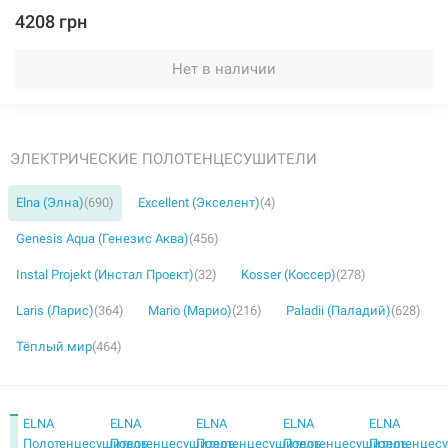
4208 грн
Нет в наличии
ЭЛЕКТРИЧЕСКИЕ ПОЛОТЕНЦЕСУШИТЕЛИ
Elna (Элна)
(690)
Excellent (Экселент)
(4)
Genesis Aqua (Генезис Аква)
(456)
Instal Projekt (Инстал Проект)
(32)
Kosser (Коссер)
(278)
Laris (Ларис)
(364)
Mario (Марио)
(216)
Paladii (Паладий)
(628)
Тёплый мир
(464)
ELNA
ELNA
ELNA
ELNA
ELNA
Полотенцесушитель
Полотенцесушитель
Полотенцесушитель
Полотенцесушитель
Полотенцес