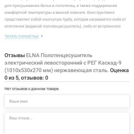
Максимальная температура:
+55°C
для просушивания белья и полотенец, а также поддержания
комфортной температуры в ванной комнате. Конструктивно
Тип крепления:
стационарный
представляет собой изогнутую трубу, которая нагревается либо от
отопления (водяной полотенцесушитель), либо от встроенного
Тип подключения:
левосторонний
тэна (электрический полотенцесушитель). Плюс ко всему,
Читать полностью
Материал корпуса:
нержавеющая сталь
правильно подобранный полотенцесушитель станет
незаменимым элементом интерьера.
Покрытие корпуса:
полировка
Отзывы
ELNA Полотенцесушитель
Характеристики и конфигурация изделия, а также комплектация
электрический левосторонний с РЕГ Каскад-9
товара могут изменяться производителем без уведомления. За
(1010х530х270 мм) нержавеющая сталь.
Оценка
внесенные производителем изменения, магазин ответственности
0
из
5
, отзывов:
0
не несет.
Нет отзывов о данном товаре.