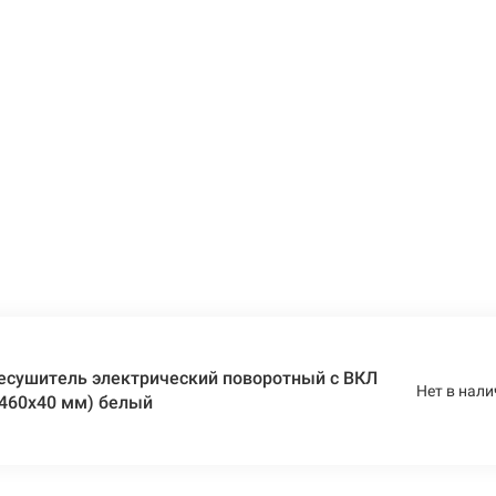
есушитель электрический поворотный с ВКЛ
Нет в нали
х460х40 мм) белый