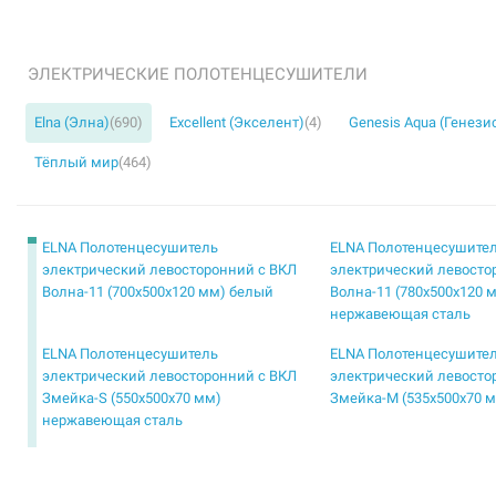
ЭЛЕКТРИЧЕСКИЕ ПОЛОТЕНЦЕСУШИТЕЛИ
Elna (Элна)
(690)
Excellent (Экселент)
(4)
Genesis Aqua (Генези
Тёплый мир
(464)
ELNA Полотенцесушитель
ELNA Полотенцесушите
электрический левосторонний с ВКЛ
электрический левосто
Волна-11 (700х500х120 мм) белый
Волна-11 (780х500х120 
нержавеющая сталь
ELNA Полотенцесушитель
ELNA Полотенцесушите
электрический левосторонний с ВКЛ
электрический левосто
Змейка-S (550х500х70 мм)
Змейка-М (535х500х70 
нержавеющая сталь
ELNA Полотенцесушитель
ELNA Полотенцесушите
электрический левосторонний с ВКЛ
электрический левосто