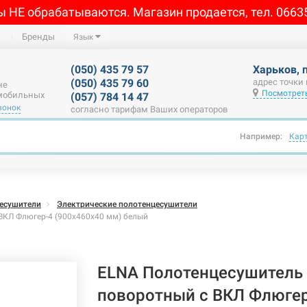
ы НЕ обрабатываются. Магазин продается, тел. 0663
Бренды
Язык
(050) 435 79 57
Харьков, 
(050) 435 79 60
адрес точки
не
Посмотреть
 мобильных
(057) 784 14 47
вонок
согласно тарифам Ваших операторов
Например:
Кар
есушители
Электрические полотенцесушители
ВКЛ Флюгер-4 (900х460х40 мм) белый
ELNA Полотенцесушитель 
поворотный с ВКЛ Флюгер