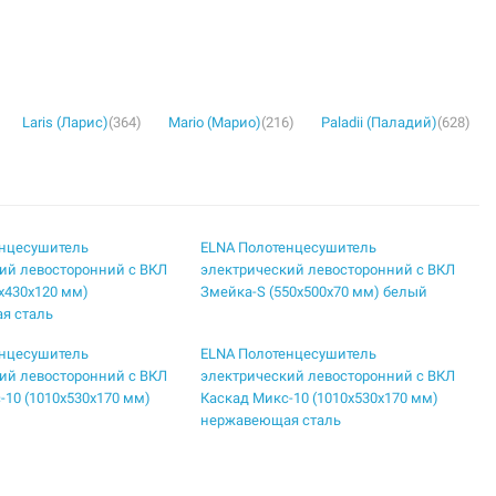
Laris (Ларис)
(364)
Mario (Марио)
(216)
Paladii (Паладий)
(628)
енцесушитель
ELNA Полотенцесушитель
ий левосторонний с ВКЛ
электрический левосторонний с ВКЛ
5х430х120 мм)
Змейка-S (550х500х70 мм) белый
я сталь
енцесушитель
ELNA Полотенцесушитель
ий левосторонний с ВКЛ
электрический левосторонний с ВКЛ
-10 (1010х530х170 мм)
Каскад Микс-10 (1010х530х170 мм)
нержавеющая сталь
енцесушитель
ELNA Полотенцесушитель
ий левосторонний с ВКЛ
электрический левосторонний с ВКЛ