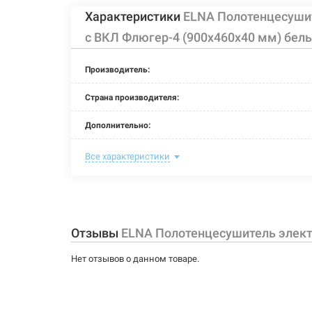
Характеристики
ELNA Полотенцесуши
с ВКЛ Флюгер-4 (900х460х40 мм) бел
Производитель:
Страна производителя:
Дополнительно:
Цвет:
Все характеристики
Ширина:
Глубина:
Отзывы
ELNA Полотенцесушитель элект
Высота:
Нет отзывов о данном товаре.
Мощность:
Максимальная температура: