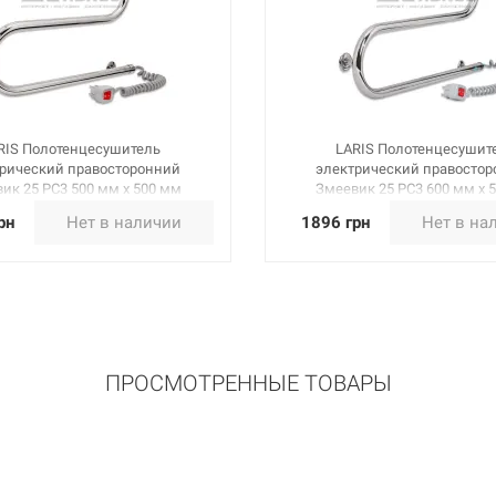
RIS Полотенцесушитель
LARIS Полотенцесушит
рический правосторонний
электрический правосто
ик 25 PC3 500 мм х 500 мм
Змеевик 25 PC3 600 мм х 
(73207033)
(73207036)
рн
Нет в наличии
1896 грн
Нет в на
ПРОСМОТРЕННЫЕ ТОВАРЫ