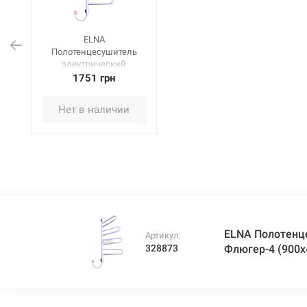
ELNA
Полотенцесушитель
электрический
поворотный с ВКЛ
1751 грн
Флюгер-4 (900х460х40
мм) белый
Нет в наличии
ELNA Полотенц
Артикул:
328873
Флюгер-4 (900