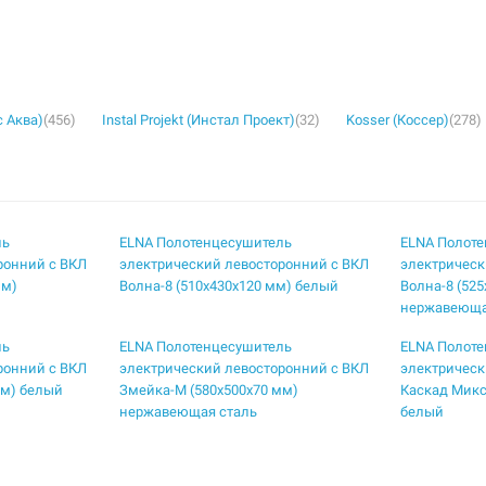
с Аква)
(456)
Instal Projekt (Инстал Проект)
(32)
Kosser (Коссер)
(278)
ль
ELNA Полотенцесушитель
ELNA Полот
ронний с ВКЛ
электрический левосторонний с ВКЛ
электрическ
мм)
Волна-8 (510х430х120 мм) белый
Волна-8 (52
нержавеюща
ль
ELNA Полотенцесушитель
ELNA Полот
ронний с ВКЛ
электрический левосторонний с ВКЛ
электрическ
мм) белый
Змейка-М (580х500х70 мм)
Каскад Микс
нержавеющая сталь
белый
ль
ELNA Полотенцесушитель
ELNA Полот
ронний с ВКЛ
электрический левосторонний с ВКЛ
электрическ