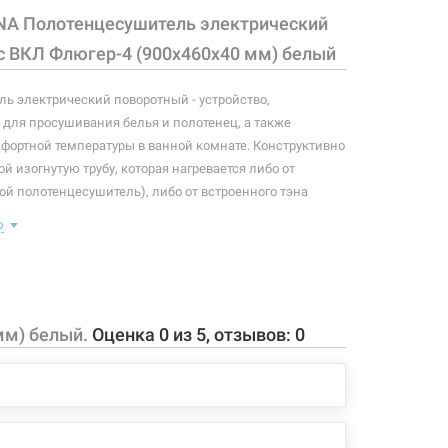
NA Полотенцесушитель электрический
с ВКЛ Флюгер-4 (900х460х40 мм) белый
ь электрический поворотный - устройство,
для просушивания белья и полотенец, а также
ортной температуры в ванной комнате. Конструктивно
й изогнутую трубу, которая нагревается либо от
ой полотенцесушитель), либо от встроенного тэна
олотенцесушитель). Плюс ко всему, правильно
ю
отенцесушитель станет незаменимым элементом
 конфигурация изделия, а также комплектация товара
 производителем без уведомления. За внесенные
мм) белый.
Оценка
0
из
5
, отзывов:
0
зменения, магазин ответственности не несет.