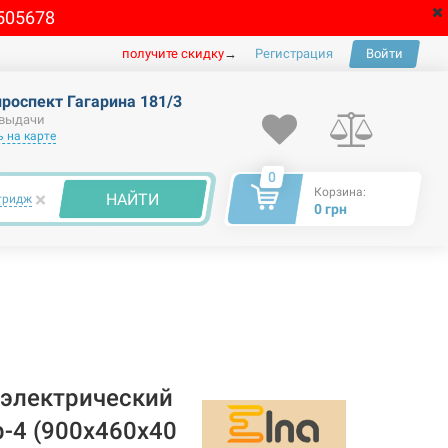
505678
получите скидку
→
Регистрация
Войти
проспект Гагарина 181/3
 выдачи
 на карте
0
Корзина:
×
НАЙТИ
тридж
0 грн
электрический
-4 (900х460х40