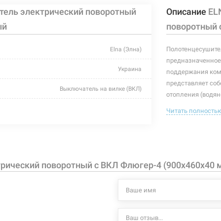
тель электрический поворотный
Описание
EL
ый
поворотный 
Полотенцесушител
Elna (Элна)
предназначенное 
Украина
поддержания комф
представляет собо
Выключатель на вилке (ВКЛ)
отопления (водян
(электрический п
белый
Читать полность
подобранный пол
460 мм
интерьера.
Характеристики и
40 мм
могут изменяться
рический поворотный с ВКЛ Флюгер-4 (900х460х40 
900 мм
производителем и
124 Вт
+55°C