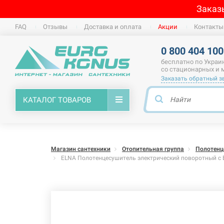
Заказ
FAQ
Отзывы
Доставка и оплата
Акции
Контакты
0 800 404 100
бесплатно по Украи
со стационарных и
Заказать обратный з
КАТАЛОГ ТОВАРОВ
Магазин сантехники
Отопительная группа
Полотенц
ELNA Полотенцесушитель электрический поворотный с 