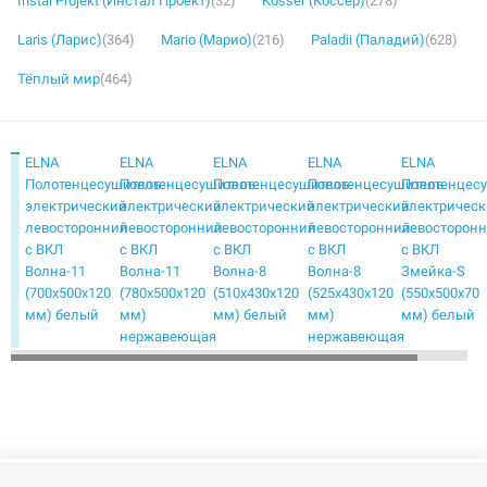
Instal Projekt (Инстал Проект)
(32)
Kosser (Коссер)
(278)
Laris (Ларис)
(364)
Mario (Марио)
(216)
Paladii (Паладий)
(628)
Тёплый мир
(464)
ELNA
ELNA
ELNA
ELNA
ELNA
Полотенцесушитель
Полотенцесушитель
Полотенцесушитель
Полотенцесушитель
Полотенцес
электрический
электрический
электрический
электрический
электричес
левосторонний
левосторонний
левосторонний
левосторонний
левосторон
с ВКЛ
с ВКЛ
с ВКЛ
с ВКЛ
с ВКЛ
Волна-11
Волна-11
Волна-8
Волна-8
Змейка-S
(700х500х120
(780х500х120
(510х430х120
(525х430х120
(550х500х70
мм) белый
мм)
мм) белый
мм)
мм) белый
нержавеющая
нержавеющая
сталь
сталь
ELNA
ELNA
ELNA
ELNA
ELNA
Полотенцесушитель
Полотенцесушитель
Полотенцесушитель
Полотенцесушитель
Полотенцес
электрический
электрический
электрический
электрический
электричес
левосторонний
левосторонний
левосторонний
левосторонний
левосторон
с ВКЛ
с ВКЛ
с ВКЛ
с ВКЛ
с ВКЛ