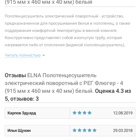
(915 мм х 460 мм х 40 мм) белый
Мощность:
75 Вт
Полотенцесушитель электрический поворотный - устройство,
Максимальная температура:
+55°C
предназначенное для просушивания белья и полотенец, а также
поддержания комфортной температуры в ванной комнате.
Тип крепления:
поворотный
Конструктивно представляет собой изогнутую трубу, которая
нагревается либо от отопления (водяной полотенцесушитель),
Тип подключения:
универсальный
либо от встроенного тэна (электрический полотенцесушитель).
Читать полностью
Материал корпуса:
сталь
Плюс ко всему, правильно подобранный полотенцесушитель
станет незаменимым элементом интерьера.
Оснащен регулятором
Покрытие корпуса:
порошковая краска
температуры нагрева на вилке.
Отзывы
ELNA Полотенцесушитель
электрический поворотный с РЕГ Флюгер - 4
Характеристики и конфигурация изделия, а также комплектация
(915 мм х 460 мм х 40 мм) белый.
Оценка
4.3
из
товара могут изменяться производителем без уведомления. За
5
, отзывов:
3
внесенные производителем изменения, магазин ответственности
не несет.
Карпов Эдуард
12.08.2019
Илья Щукин
29.03.2018