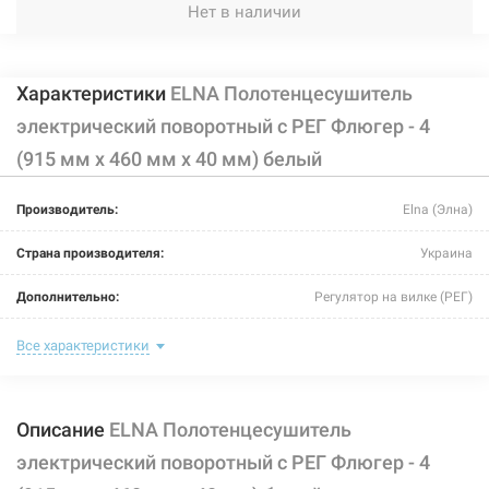
Нет в наличии
Характеристики
ELNA Полотенцесушитель
электрический поворотный с РЕГ Флюгер - 4
(915 мм х 460 мм х 40 мм) белый
Производитель:
Elna (Элна)
Страна производителя:
Украина
Дополнительно:
Регулятор на вилке (РЕГ)
Цвет:
белый
Все характеристики
Ширина:
460 мм
Описание
ELNA Полотенцесушитель
Глубина:
40 мм
электрический поворотный с РЕГ Флюгер - 4
Высота:
915 мм