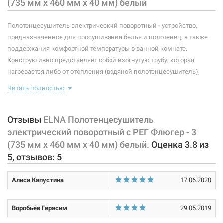
(735 мм х 460 мм х 40 мм) белый
Мощность:
67 Вт
Полотенцесушитель электрический поворотный - устройство,
Максимальная температура:
+55°C
предназначенное для просушивания белья и полотенец, а также
поддержания комфортной температуры в ванной комнате.
Тип крепления:
поворотный
Конструктивно представляет собой изогнутую трубу, которая
нагревается либо от отопления (водяной полотенцесушитель),
Тип подключения:
универсальный
либо от встроенного тэна (электрический полотенцесушитель).
Читать полностью
Материал корпуса:
сталь
Плюс ко всему, правильно подобранный полотенцесушитель
станет незаменимым элементом интерьера.
Оснащен регулятором
Покрытие корпуса:
порошковая краска
температуры нагрева на вилке.
Отзывы
ELNA Полотенцесушитель
электрический поворотный с РЕГ Флюгер - 3
Характеристики и конфигурация изделия, а также комплектация
(735 мм х 460 мм х 40 мм) белый.
Оценка
3.8
из
товара могут изменяться производителем без уведомления. За
5
, отзывов:
5
внесенные производителем изменения, магазин ответственности
не несет.
Алиса Капустина
17.06.2020
Воробьёв Герасим
29.05.2019