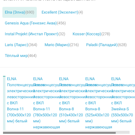
Elna (Элна)
(690)
Excellent (Экселент)
(4)
Genesis Aqua (Генезис Аква)
(456)
Instal Projekt (Инстал Проект)
(32)
Kosser (Коссер)
(278)
Laris (Ларис)
(364)
Mario (Марио)
(216)
Paladii (Паладий)
(628)
Тёплый мир
(464)
ELNA
ELNA
ELNA
ELNA
ELNA
Полотенцесушитель
Полотенцесушитель
Полотенцесушитель
Полотенцесушитель
Полотенцес
электрический
электрический
электрический
электрический
электричес
левосторонний
левосторонний
левосторонний
левосторонний
левосторон
с ВКЛ
с ВКЛ
с ВКЛ
с ВКЛ
с ВКЛ
Волна-11
Волна-11
Волна-8
Волна-8
Змейка-S
(700х500х120
(780х500х120
(510х430х120
(525х430х120
(550х500х70
мм) белый
мм)
мм) белый
мм)
мм) белый
нержавеющая
нержавеющая
сталь
сталь