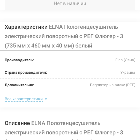
Нет в наличии
Характеристики
ELNA Полотенцесушитель
электрический поворотный с РЕГ Флюгер - 3
(735 мм х 460 мм х 40 мм) белый
Производитель:
Elna (Элна)
Страна производителя:
Украина
Дополнительно:
Регулятор на вилке (РЕГ)
Цвет:
белый
Все характеристики
Ширина:
460 мм
Описание
ELNA Полотенцесушитель
Глубина:
40 мм
электрический поворотный с РЕГ Флюгер - 3
Высота:
735 мм