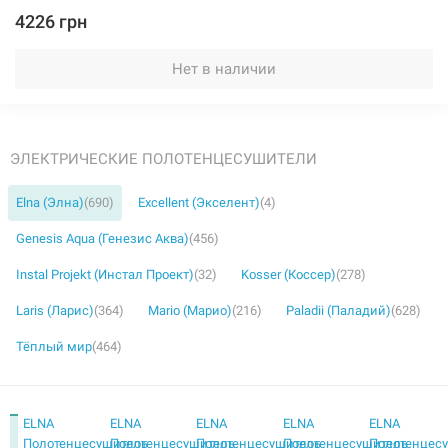
4226 грн
Нет в наличии
ЭЛЕКТРИЧЕСКИЕ ПОЛОТЕНЦЕСУШИТЕЛИ
Elna (Элна)
(690)
Excellent (Экселент)
(4)
Genesis Aqua (Генезис Аква)
(456)
Instal Projekt (Инстал Проект)
(32)
Kosser (Коссер)
(278)
Laris (Ларис)
(364)
Mario (Марио)
(216)
Paladii (Паладий)
(628)
Тёплый мир
(464)
ELNA
ELNA
ELNA
ELNA
ELNA
Полотенцесушитель
Полотенцесушитель
Полотенцесушитель
Полотенцесушитель
Полотенцес