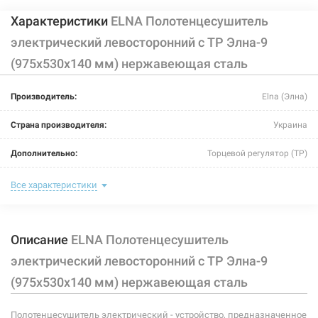
Характеристики
ELNA Полотенцесушитель
электрический левосторонний с ТР Элна-9
(975х530х140 мм) нержавеющая сталь
Производитель:
Elna (Элна)
Страна производителя:
Украина
Дополнительно:
Торцевой регулятор (ТР)
Цвет:
хром
Все характеристики
Ширина:
530 мм
Описание
ELNA Полотенцесушитель
Глубина:
140 мм
электрический левосторонний с ТР Элна-9
Высота:
975 мм
(975х530х140 мм) нержавеющая сталь
Мощность:
167 Вт
Полотенцесушитель электрический - устройство, предназначенное