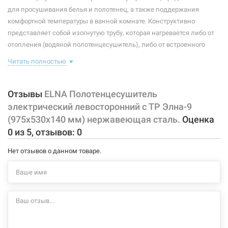
Максимальная температура:
+55°C
для просушивания белья и полотенец, а также поддержания
комфортной температуры в ванной комнате. Конструктивно
Тип крепления:
стационарный
представляет собой изогнутую трубу, которая нагревается либо от
отопления (водяной полотенцесушитель), либо от встроенного
Тип подключения:
левосторонний
тэна (электрический полотенцесушитель). Плюс ко всему,
Читать полностью
Материал корпуса:
нержавеющая сталь
правильно подобранный полотенцесушитель станет
незаменимым элементом интерьера.
Покрытие корпуса:
полировка
Отзывы
ELNA Полотенцесушитель
Характеристики и конфигурация изделия, а также комплектация
электрический левосторонний с ТР Элна-9
товара могут изменяться производителем без уведомления. За
(975х530х140 мм) нержавеющая сталь.
Оценка
внесенные производителем изменения, магазин ответственности
0
из
5
, отзывов:
0
не несет.
Нет отзывов о данном товаре.