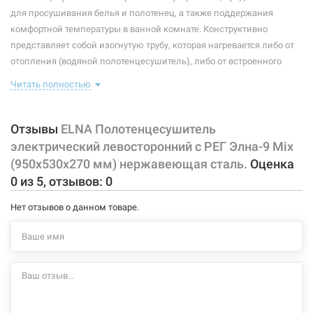
Максимальная температура:
+55°C
для просушивания белья и полотенец, а также поддержания
комфортной температуры в ванной комнате. Конструктивно
Тип крепления:
стационарный
представляет собой изогнутую трубу, которая нагревается либо от
отопления (водяной полотенцесушитель), либо от встроенного
Тип подключения:
левосторонний
тэна (электрический полотенцесушитель). Плюс ко всему,
Читать полностью
Материал корпуса:
нержавеющая сталь
правильно подобранный полотенцесушитель станет
незаменимым элементом интерьера.
Покрытие корпуса:
полировка
Отзывы
ELNA Полотенцесушитель
Характеристики и конфигурация изделия, а также комплектация
электрический левосторонний с РЕГ Элна-9 Mix
товара могут изменяться производителем без уведомления. За
(950х530х270 мм) нержавеющая сталь.
Оценка
внесенные производителем изменения, магазин ответственности
0
из
5
, отзывов:
0
не несет.
Нет отзывов о данном товаре.