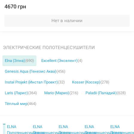
4670 грн
Нет в наличии
ЭЛЕКТРИЧЕСКИЕ ПОЛОТЕНЦЕСУШИТЕЛИ
Elna (Элна)
(690)
Excellent (Экселент)
(4)
Genesis Aqua (Генезис Аква)
(456)
Instal Projekt (Инстал Проект)
(32)
Kosser (Коссер)
(278)
Laris (Ларис)
(364)
Mario (Марио)
(216)
Paladii (Паладий)
(628)
Тёплый мир
(464)
ELNA
ELNA
ELNA
ELNA
ELNA
Полотенцесушитель
Полотенцесушитель
Полотенцесушитель
Полотенцесушитель
Полотенцес