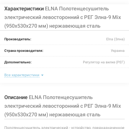
Характеристики
ELNA Полотенцесушитель
электрический левосторонний с РЕГ Элна-9 Mix
(950х530х270 мм) нержавеющая сталь
Производитель:
Elna (Элна)
Страна производителя:
Украина
Дополнительно:
Регулятор на вилке (РЕГ)
Цвет:
хром
Все характеристики
Ширина:
530 мм
Описание
ELNA Полотенцесушитель
Глубина:
270 мм
электрический левосторонний с РЕГ Элна-9 Mix
Высота:
950 мм
(950х530х270 мм) нержавеющая сталь
Мощность:
135 Вт
Полотенцесушитель электрический - устройство, предназначенное