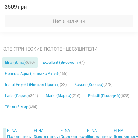
3509 грн
Нет в наличии
ЭЛЕКТРИЧЕСКИЕ ПОЛОТЕНЦЕСУШИТЕЛИ
Elna (Элна)
(690)
Excellent (Экселент)
(4)
Genesis Aqua (Генезис Аква)
(456)
Instal Projekt (Инстал Проект)
(32)
Kosser (Коссер)
(278)
Laris (Ларис)
(364)
Mario (Марио)
(216)
Paladii (Паладий)
(628)
Тёплый мир
(464)
ELNA
ELNA
ELNA
ELNA
ELNA
Полотенцесушитель
Полотенцесушитель
Полотенцесушитель
Полотенцесушитель
Полотенцес