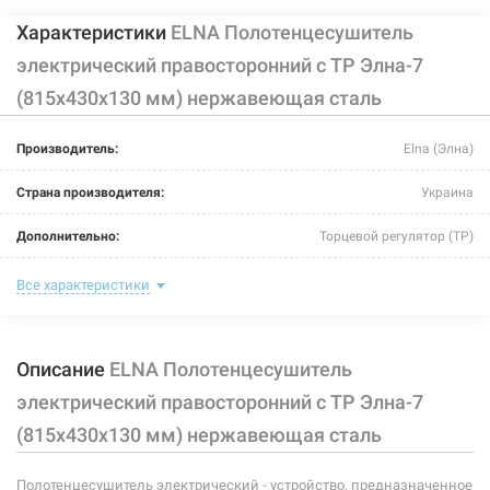
Характеристики
ELNA Полотенцесушитель
электрический правосторонний с ТР Элна-7
(815х430х130 мм) нержавеющая сталь
Производитель:
Elna (Элна)
Страна производителя:
Украина
Дополнительно:
Торцевой регулятор (ТР)
Цвет:
хром
Все характеристики
Ширина:
430 мм
Описание
ELNA Полотенцесушитель
Глубина:
130 мм
электрический правосторонний с ТР Элна-7
Высота:
815 мм
(815х430х130 мм) нержавеющая сталь
Мощность:
-
Полотенцесушитель электрический - устройство, предназначенное