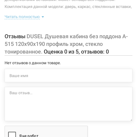
Комплектация данной модели: дверь, каркас, стеклянные вставки,
Высота:
1900 мм
ручки, ролики, крепления.
Читать полностью
Форма:
прямоугольная
Особенности данной модели:
Тип открывания дверей:
раздвижной
Отзывы
DUSEL Душевая кабина без поддона A-
дверь раздвижная на металлических роликах (двойные
515 120x90x190 профиль хром, стекло
Тип витража:
тонированный
быстросъемные);
тонированное.
Оценка
0
из
5
, отзывов:
0
закаленное тонированное стекло 6 мм;
алюминиевый хромированный профиль;
Нет отзывов о данном товаре.
для поддонов прямоугольной формы;
дверные ручки из алюминиевого сплава.
Характеристики и конфигурация изделия, а также комплектация
товара могут изменяться производителем без уведомления. За
внесенные производителем изменения, магазин ответственности
не несет.