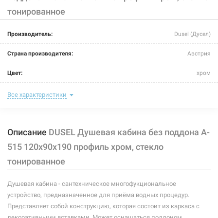
тонированное
Производитель:
Dusel (Дусел)
Страна производителя:
Австрия
Цвет:
хром
Материал витража:
закаленное стекло
Все характеристики
Материал каркаса:
алюминий
Описание
DUSEL Душевая кабина без поддона A-
Тип поддона:
без поддона
515 120x90x190 профиль хром, стекло
Задняя стенка:
отсутствует
тонированное
Крыша:
отсутствует
Душевая кабина - сантехническое многофукциональное
Длина:
1200 мм
устройство, предназначенное для приёма водных процедур.
Представляет собой конструкцию, которая состоит из каркаса с
Ширина:
900 мм
декоративными вставками. Может оснащаться поддоном.