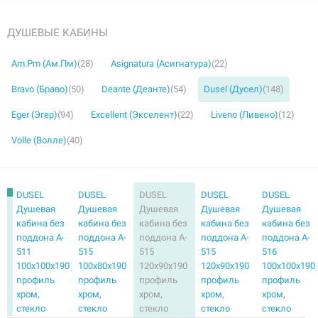
ДУШЕВЫЕ КАБИНЫ
Am.Pm (Ам.Пм)
(28)
Asignatura (Асигнатура)
(22)
Bravo (Браво)
(50)
Deante (Деанте)
(54)
Dusel (Дусел)
(148)
Eger (Эгер)
(94)
Excellent (Экселент)
(22)
Liveno (Ливено)
(12)
Volle (Волле)
(40)
DUSEL
DUSEL
DUSEL
DUSEL
DUSEL
Душевая
Душевая
Душевая
Душевая
Душевая
кабина без
кабина без
кабина без
кабина без
кабина без
поддона A-
поддона A-
поддона A-
поддона A-
поддона A-
511
515
515
515
516
100x100x190
100x80x190
120x90x190
120x90x190
100x100x190
профиль
профиль
профиль
профиль
профиль
хром,
хром,
хром,
хром,
хром,
стекло
стекло
стекло
стекло
стекло