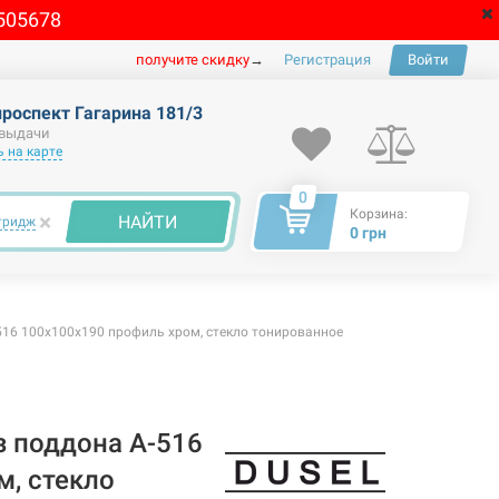
505678
получите скидку
→
Регистрация
Войти
проспект Гагарина 181/3
 выдачи
 на карте
0
Корзина:
×
НАЙТИ
тридж
0 грн
516 100x100x190 профиль хром, стекло тонированное
з поддона A-516
м, стекло