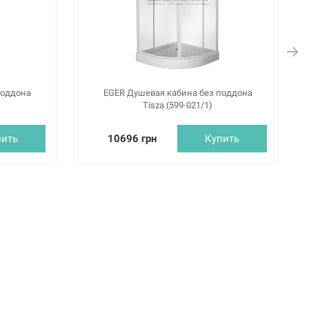
поддона
EGER Душевая кабина без поддона
Tisza (599-021/1)
пить
10696 грн
Купить