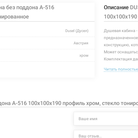
а без поддона A-516
Описание
DU
онированное
100x100x190
Душевая кабина -
Dusel (Дусел)
предназначенное 
Австрия
конструкцию, кот
Может оснащатьс
хром
Комплектация дан
петли, крепления
закаленное стекло
Читать полность
Особенности дан
алюминий
дверь расп
без поддона
закаленное
она A-516 100x100x190 профиль хром, стекло тонир
алюминиев
отсутствует
для поддон
отсутствует
дверные ру
1000 мм
Характеристики и
могут изменяться