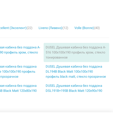
cellent (Экселент)
(22)
Liveno (Ливено)
(12)
Volle (Волле)
(40)
ая кабина без поддона A-
DUSEL Душевая кабина без поддона A-
90 профиль хром, стекло
516 100x100x190 профиль хром, стекло
тонированное
ая кабина без поддона
DUSEL Душевая кабина без поддона
e 100x100x190 профиль
DL194B Black Matt 100x100x190
о прозрачное
профиль black matt, стекло прозрачное
ая кабина без поддона
DUSEL Душевая кабина без поддона
B Black Matt 120x80x190
DSL191B+195B Black Matt 120x90x190
k matt, стекло прозрачное
профиль black matt, стекло прозрачное
ая кабина без поддона
DUSEL Душевая кабина без поддона
ck Matt 90x90x190 профиль
EF-182B Black Matt 100x100x190