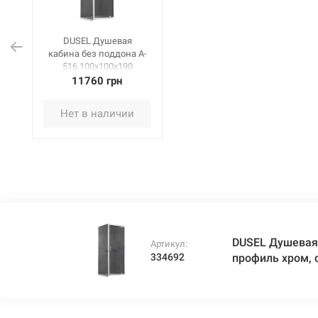
DUSEL Душевая
кабина без поддона A-
516 100x100x190
профиль хром, стекло
11760 грн
тонированное
Нет в наличии
DUSEL Душевая 
Артикул:
334692
профиль хром, 