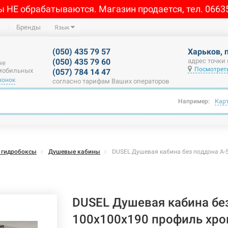
ы НЕ обрабатываются. Магазин продается, тел. 0663
Бренды
Язык
(050) 435 79 57
Харьков, 
(050) 435 79 60
адрес точки
не
Посмотреть
 мобильных
(057) 784 14 47
вонок
согласно тарифам Ваших операторов
Например:
Кар
 гидробоксы
Душевые кабины
DUSEL Душевая кабина без поддона A-
DUSEL Душевая кабина бе
100x100x190 профиль хро