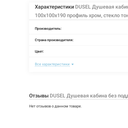
Характеристики
DUSEL Душевая кабин
100x100x190 профиль хром, стекло т
Производитель:
Страна производителя:
Цвет:
Материал витража:
Все характеристики
Материал каркаса:
Тип поддона:
Отзывы
DUSEL Душевая кабина без подд
Задняя стенка:
Нет отзывов о данном товаре.
Крыша:
Длина: