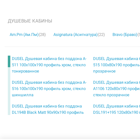
ДУШЕВЫЕ КАБИНЫ
Am.Pm (Ам.Пм)
(28)
Asignatura (Асигнатура)
(22)
Bravo (Браво)
(
DUSEL Душевая кабина без поддона A-
DUSEL Душевая кабина 
511 100x100x190 профиль хром, стекло
515 100x80x190 профиль
тонированное
прозрачное
DUSEL Душевая кабина без поддона A-
DUSEL Душевая кабина 
516 100x100x190 профиль хром, стекло
A1106 120x80x190 профи
шиншилла
стекло прозрачное
DUSEL Душевая кабина без поддона
DUSEL Душевая кабина 
DL194B Black Matt 90x90x190 профиль
DSL191+195 120x80x190 
black matt, стекло прозрачное
стекло прозрачное
DUSEL Душевая кабина без поддона
DUSEL Душевая кабина 
DSL194 Chrome 100x100x190 профиль
DSL194 Chrome 90x90x1