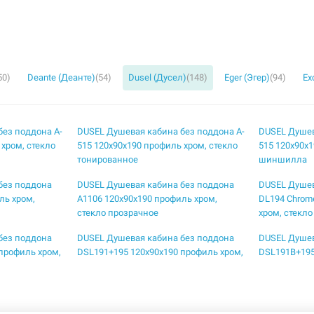
50)
Deante (Деанте)
(54)
Dusel (Дусел)
(148)
Eger (Эгер)
(94)
Ex
без поддона A-
DUSEL Душевая кабина без поддона A-
DUSEL Душев
 хром, стекло
515 120x90x190 профиль хром, стекло
515 120x90x1
тонированное
шиншилла
без поддона
DUSEL Душевая кабина без поддона
DUSEL Душев
ль хром,
A1106 120x90x190 профиль хром,
DL194 Chrom
стекло прозрачное
хром, стекл
без поддона
DUSEL Душевая кабина без поддона
DUSEL Душев
профиль хром,
DSL191+195 120x90x190 профиль хром,
DSL191B+195
стекло прозрачное
профиль blac
без поддона
DUSEL Душевая кабина без поддона
DUSEL Душев
90 профиль
DSL194B Black Matt 100x100x190
DSL194B Bla