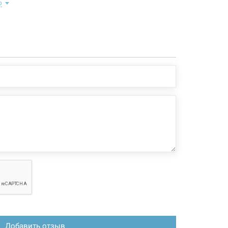
ю
овой, акриловый, высота 15 см, 80 см x 80 см);
движные, из белого алюминиевого профиля, с
нным закаленным стеклом Zuzmara 4 мм);
 белого алюминиевого профиля);
 вставки (из декорированного каленого стекла Zuzmara,
мм);
 мм);
лики (металлические);
замок;
чки;
а в кабину - 45 см.
 конфигурация изделия, а также комплектация товара
 производителем без уведомления. За внесенные
зменения, магазин ответственности не несет.
Добавить отзыв