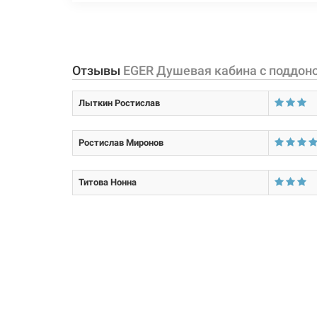
Материал каркаса:
Тип поддона:
Задняя стенка:
Отзывы
EGER Душевая кабина с поддоно
Крыша:
Лыткин Ростислав
Длина:
Ростислав Миронов
Ширина:
Высота:
Титова Нонна
Форма:
Тип открывания дверей:
Тип витража: