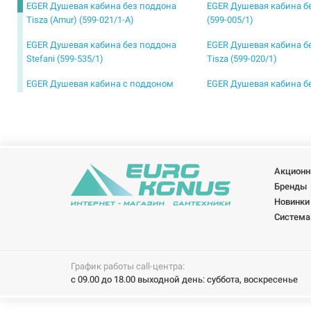
EGER Душевая кабина без поддона
EGER Душевая кабина бе
Tisza (Amur) (599-021/1-A)
(599-005/1)
EGER Душевая кабина без поддона
EGER Душевая кабина б
Stefani (599-535/1)
Tisza (599-020/1)
EGER Душевая кабина с поддоном
EGER Душевая кабина б
Tisza (599-021)
LANY (599-550/1 Black)
EGER Душевая кабина без поддона
EGER Душевая кабина б
Balaton (599-507/1)
FREEZ (599-180L/1)
EGER Душевая кабина без поддона IRIS
EGER Душевая кабина б
Акционн
(599-143/1)
RUBIK (599-334/1)
Бренды
EGER Душевая кабина с поддоном A
EGER Душевая кабина с
Новинки
LANY (599-550 Black)
LANY (599-552 Black)
Система
EGER Душевая кабина с поддоном IRIS
EGER Душевая кабина с
(599-143)
Magrit (599-587)
График работы call-центра:
EGER Душевая кабина с поддоном
EGER Душевая кабина с
с 09.00 до 18.00 выходной день: суббота, воскресенье
TALANY (599-555)
Tokai (599-07)