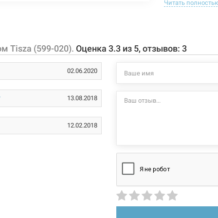
Читать полность
поддон (угл
алюминий
двери (раз
мелкий
декорирова
каркас (из
отсутствует
м Tisza (599-020).
Оценка
3.3
из
5
, отзывов:
3
стеклянные
толщина 4 
отсутствует
02.06.2020
сифон (Ø 62
800 мм
двойные ро
магнитный 
13.08.2018
800 мм
двойные ру
ширина вход
2000 мм
12.02.2018
Характеристики и
четверть круга
могут изменяться
производителем и
раздвижной
матовый