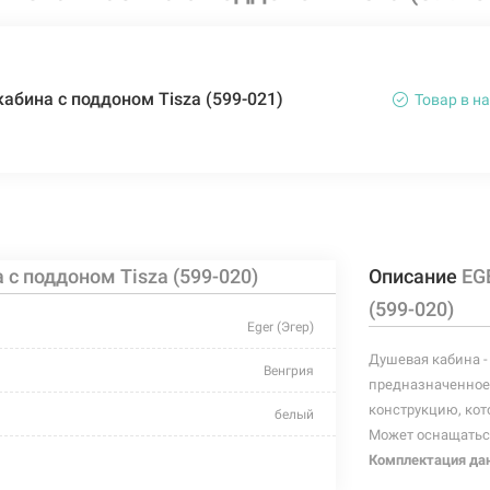
абина с поддоном Tisza (599-021)
Товар в н
с поддоном Tisza (599-020)
Описание
EG
(599-020)
Eger (Эгер)
Душевая кабина -
Венгрия
предназначенное 
конструкцию, кот
белый
Может оснащатьс
закаленное стекло
Комплектация дан