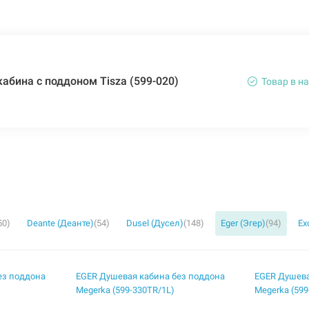
абина с поддоном Tisza (599-020)
Товар в н
50)
Deante (Деанте)
(54)
Dusel (Дусел)
(148)
Eger (Эгер)
(94)
Ex
ез поддона
EGER Душевая кабина без поддона
EGER Душева
Megerka (599-330TR/1L)
Megerka (599