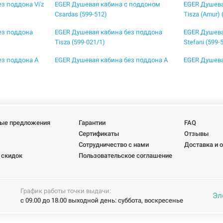
з поддона Vi'z
EGER Душевая кабина с поддоном
EGER Душева
Csardas (599-512)
Tisza (Amur) 
ез поддона
EGER Душевая кабина без поддона
EGER Душева
Tisza (599-021/1)
Stefani (599-
ез поддона A
EGER Душевая кабина без поддона A
EGER Душева
LANY (599-550/1)
LANY (599-55
ез поддона
EGER Душевая кабина без поддона
EGER Душева
FREEZ (599-180R/1)
Frida (599-15
ез поддона
EGER Душевая кабина без поддона
EGER Душева
ые предложения
Гарантии
FAQ
Rudas (599-001/1L)
Rudas (599-0
Сертификаты
Отзывы
 поддоном A
EGER Душевая кабина с поддоном
EGER Душева
Сотрудничество с нами
Доставка и 
Balaton (599-507-15)
(599-151)
 скидок
Пользовательское соглашение
 поддоном
EGER Душевая кабина с поддоном
EGER Душева
Rudas (599-001/L)
Rudas (599-0
График работы точки выдачи:
Эл
 поддоном
EGER Душевая кабина с поддоном
EGER Душева
с 09.00 до 18.00 выходной день: суббота, воскресенье
Stefani (599-535)
Tisza Mely (5