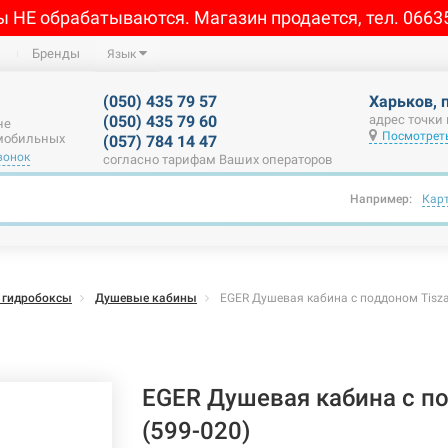
ы НЕ обрабатываются. Магазин продается, тел. 0663
Бренды
Язык
(050) 435 79 57
Харьков, 
(050) 435 79 60
адрес точки
не
Посмотреть
 мобильных
(057) 784 14 47
вонок
согласно тарифам Ваших операторов
Например:
Кар
 гидробоксы
Душевые кабины
EGER Душевая кабина с поддоном Tisza
EGER Душевая кабина с п
(599-020)