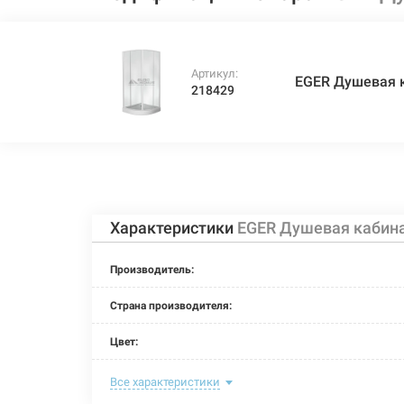
Артикул:
EGER Душевая к
218429
Характеристики
EGER Душевая кабина 
Производитель:
Страна производителя:
Цвет:
Материал витража:
Все характеристики