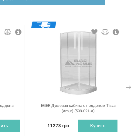
поддона
EGER Душевая кабина с поддоном Tisza
(Amur) (599-021-A)
пить
11273 грн
Купить