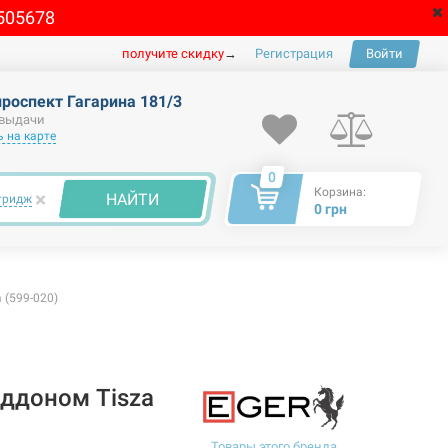
505678
получите скидку
→
Регистрация
Войти
проспект Гагарина 181/3
 выдачи
 на карте
0
Корзина:
×
НАЙТИ
тридж
0 грн
 (599-020)
оддоном Tisza
Товары этого бренда