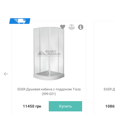
EGER Душевая кабина с поддоном Tisza
EGER Д
(599-021)
11450 грн
Купить
1086