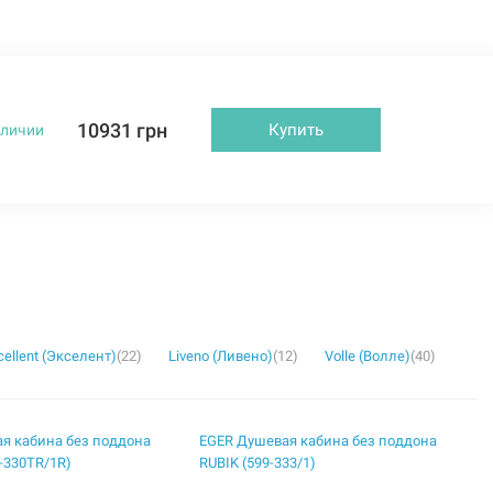
10931 грн
Купить
аличии
cellent (Экселент)
(22)
Liveno (Ливено)
(12)
Volle (Волле)
(40)
я кабина без поддона
EGER Душевая кабина без поддона
-330TR/1R)
RUBIK (599-333/1)