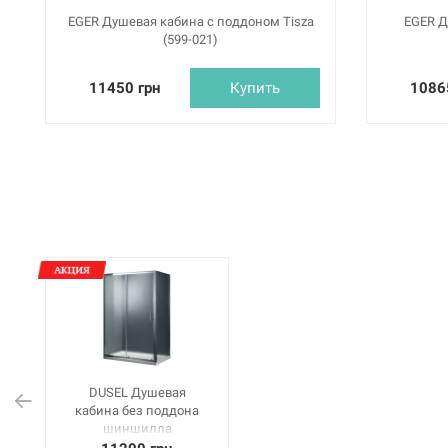
EGER Душевая кабина с поддоном Tisza
EGER Д
(599-021)
11450 грн
Купить
1086
DUSEL Душевая
кабина без поддона
шиншилла
1200x800x1900 мм A-