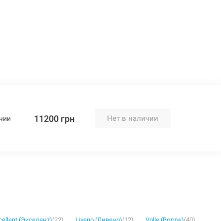
11200 грн
Нет в наличии
чии
cellent (Экселент)
(22)
Liveno (Ливено)
(12)
Volle (Волле)
(40)