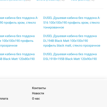
ая кабина без поддона A-
DUSEL Душевая кабина без поддона A-
90 профиль хром, стекло
516 100x100x190 профиль хром, стекло
тонированное
ая кабина без поддона
DUSEL Душевая кабина без поддона
e 100x100x190 профиль
DL194B Black Matt 100x100x190
о прозрачное
профиль black matt, стекло прозрачное
ая кабина без поддона
DUSEL Душевая кабина без поддона
B Black Matt 120x80x190
DSL191B+195B Black Matt 120x90x190
k matt, стекло прозрачное
профиль black matt, стекло прозрачное
ая кабина без поддона
DUSEL Душевая кабина без поддона
ck Matt 90x90x190 профиль
EF-182B Black Matt 100x100x190
стекло прозрачное
профиль black matt, стекло прозрачное
Контакты
ая кабина без поддона
DUSEL Душевая кабина без поддона
Новости
81BP Black Matt Paint
EF-185BP+EF181BP Black Matt Paint
оплата
О нас
рофиль black matt, стекло
120x90x190 профиль black matt, стекло
прозрачное