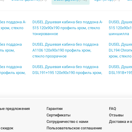
без поддона A-
DUSEL Душевая кабина без поддона A-
DUSEL Душев
 хром, стекло
515 120x90x190 профиль хром, стекло
515 120x90x1
тонированное
шиншилла
без поддона
DUSEL Душевая кабина без поддона
DUSEL Душев
ль хром,
A1106 120x90x190 профиль хром,
DL194 Chrom
стекло прозрачное
хром, стекл
без поддона
DUSEL Душевая кабина без поддона
DUSEL Душев
профиль хром,
DSL191+195 120x90x190 профиль хром,
DSL191B+195
стекло прозрачное
профиль blac
без поддона
DUSEL Душевая кабина без поддона
DUSEL Душев
90 профиль
DSL194B Black Matt 100x100x190
DSL194B Bla
е
профиль black matt, стекло прозрачное
black matt, 
ые предложения
Гарантии
FAQ
без поддона
DUSEL Душевая кабина без поддона
DUSEL Душев
Сертификаты
Отзывы
t 100x100x190
EF-184BP Black Matt Paint 90x90x190
EF-185BP+EF1
Сотрудничество с нами
Доставка и 
кло прозрачное
профиль black matt, стекло прозрачное
120x80x190 п
 скидок
Пользовательское соглашение
прозрачное