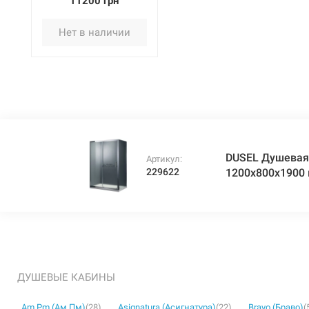
11200 грн
515
Нет в наличии
DUSEL Душевая
Артикул:
229622
1200x800x1900
ДУШЕВЫЕ КАБИНЫ
Am.Pm (Ам.Пм)
(28)
Asignatura (Асигнатура)
(22)
Bravo (Браво)
(