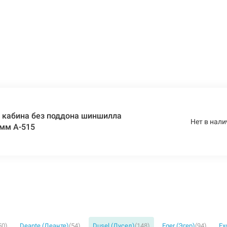
 кабина без поддона шиншилла
Нет в нали
 мм A-515
50)
Deante (Деанте)
(54)
Dusel (Дусел)
(148)
Eger (Эгер)
(94)
Ex