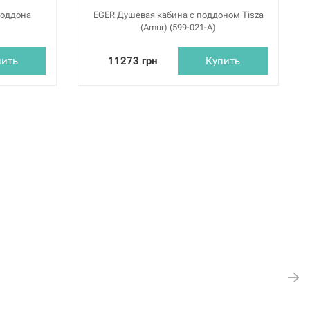
поддона
EGER Душевая кабина с поддоном Tisza
(Amur) (599-021-A)
пить
11273 грн
Купить