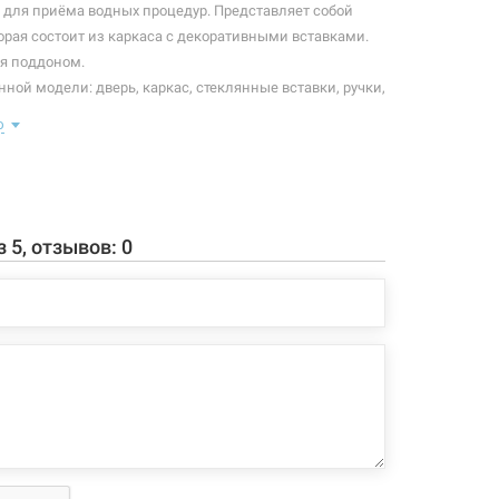
для приёма водных процедур. Представляет собой
орая состоит из каркаса с декоративными вставками.
я поддоном.
ной модели: дверь, каркас, стеклянные вставки, ручки,
я.
ю
ной модели:
вижная на металлических роликах (двойные
мные);
з
5
, отзывов:
0
 матовое (шиншилла) стекло 6 мм;
ый хромированный профиль;
ов прямоугольной формы;
чки из алюминиевого сплава.
 конфигурация изделия, а также комплектация товара
 производителем без уведомления. За внесенные
зменения, магазин ответственности не несет.