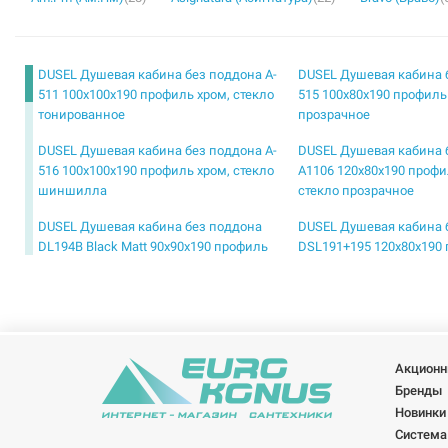
DUSEL Душевая кабина без поддона A-
DUSEL Душевая кабина 
511 100x100x190 профиль хром, стекло
515 100x80x190 профиль
тонированное
прозрачное
DUSEL Душевая кабина без поддона A-
DUSEL Душевая кабина 
516 100x100x190 профиль хром, стекло
A1106 120x80x190 профи
шиншилла
стекло прозрачное
DUSEL Душевая кабина без поддона
DUSEL Душевая кабина 
DL194B Black Matt 90x90x190 профиль
DSL191+195 120x80x190 
black matt, стекло прозрачное
стекло прозрачное
DUSEL Душевая кабина без поддона
DUSEL Душевая кабина 
DSL194 Chrome 100x100x190 профиль
DSL194 Chrome 90x90x1
хром, стекло прозрачное
хром, стекло прозрачно
Акционн
DUSEL Душевая кабина без поддона
DUSEL Душевая кабина 
Бренды
EF-182B Black Matt 90x90x190 профиль
EF-184BP Black Matt Pain
Новинки
black matt, стекло прозрачное
профиль black matt, сте
Система