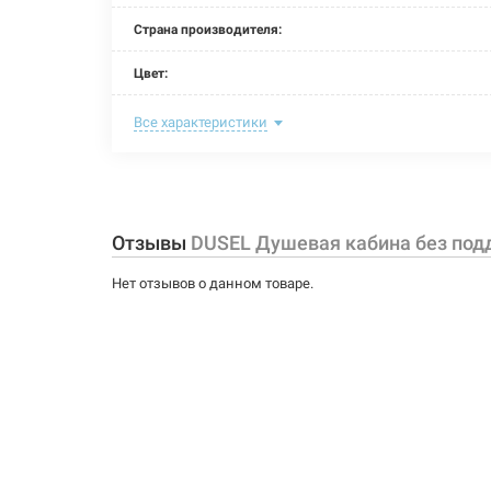
Страна производителя:
Цвет:
Материал витража:
Все характеристики
Материал каркаса:
Тип поддона:
Отзывы
DUSEL Душевая кабина без под
Задняя стенка:
Нет отзывов о данном товаре.
Крыша:
Длина:
Ширина:
Высота:
Форма: