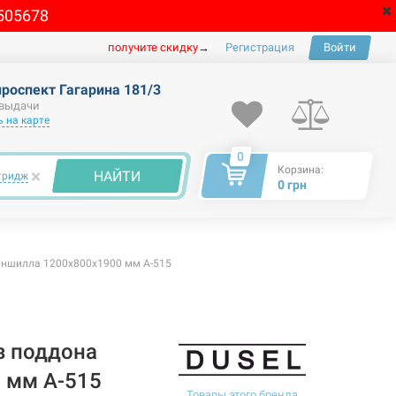
505678
получите скидку
→
Регистрация
Войти
проспект Гагарина 181/3
 выдачи
 на карте
0
Корзина:
×
НАЙТИ
тридж
0 грн
иншилла 1200x800x1900 мм A-515
з поддона
 мм A-515
Товары этого бренда