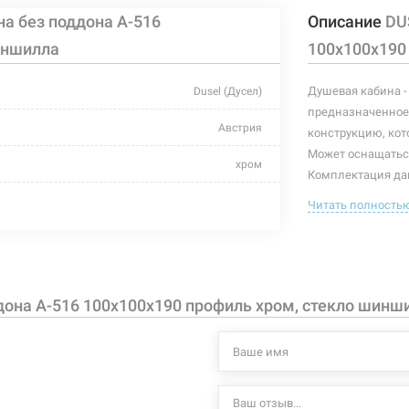
а без поддона A-516
Описание
DU
иншилла
100x100x190
Душевая кабина -
Dusel (Дусел)
предназначенное 
Австрия
конструкцию, кот
Может оснащатьс
хром
Комплектация дан
петли, крепления
закаленное стекло
Читать полность
Особенности дан
алюминий
дверь расп
без поддона
закаленное
она A-516 100x100x190 профиль хром, стекло шинш
алюминиев
отсутствует
для поддон
отсутствует
дверные ру
1000 мм
Характеристики и
могут изменяться