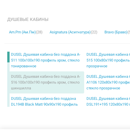
ДУШЕВЫЕ КАБИНЫ
Am.Pm (Ам.Пм)
(28)
Asignatura (Асигнатура)
(22)
Bravo (Браво)
(
DUSEL Душевая кабина без поддона A-
DUSEL Душевая кабина 
511 100x100x190 профиль хром, стекло
515 100x80x190 профиль
тонированное
прозрачное
DUSEL Душевая кабина без поддона A-
DUSEL Душевая кабина 
516 100x100x190 профиль хром, стекло
A1106 120x80x190 профи
шиншилла
стекло прозрачное
DUSEL Душевая кабина без поддона
DUSEL Душевая кабина 
DL194B Black Matt 90x90x190 профиль
DSL191+195 120x80x190 
black matt, стекло прозрачное
стекло прозрачное
DUSEL Душевая кабина без поддона
DUSEL Душевая кабина 
DSL194 Chrome 100x100x190 профиль
DSL194 Chrome 90x90x1