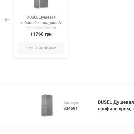
DUSEL Душевая
кабина без поддона A-
516 100x100x190
профиль хром, стекло
11760 грн
шиншилла
Нет в наличии
DUSEL Душевая 
Артикул:
334691
профиль хром,