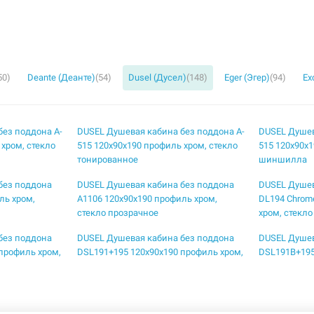
50)
Deante (Деанте)
(54)
Dusel (Дусел)
(148)
Eger (Эгер)
(94)
Ex
без поддона A-
DUSEL Душевая кабина без поддона A-
DUSEL Душев
 хром, стекло
515 120x90x190 профиль хром, стекло
515 120x90x1
тонированное
шиншилла
без поддона
DUSEL Душевая кабина без поддона
DUSEL Душев
ль хром,
A1106 120x90x190 профиль хром,
DL194 Chrom
стекло прозрачное
хром, стекл
без поддона
DUSEL Душевая кабина без поддона
DUSEL Душев
профиль хром,
DSL191+195 120x90x190 профиль хром,
DSL191B+195
стекло прозрачное
профиль blac
без поддона
DUSEL Душевая кабина без поддона
DUSEL Душев
90 профиль
DSL194B Black Matt 100x100x190
DSL194B Bla