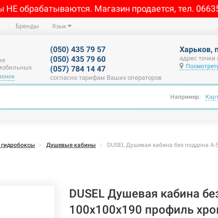
ы НЕ обрабатываются. Магазин продается, тел. 0663
Бренды
Язык
(050) 435 79 57
Харьков, 
(050) 435 79 60
адрес точки
не
Посмотреть
 мобильных
(057) 784 14 47
вонок
согласно тарифам Ваших операторов
Например:
Кар
 гидробоксы
Душевые кабины
DUSEL Душевая кабина без поддона A-
DUSEL Душевая кабина бе
100x100x190 профиль хро