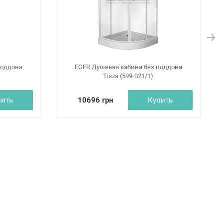
поддона
EGER Душевая кабина без поддона
Tisza (599-021/1)
пить
10696 грн
Купить