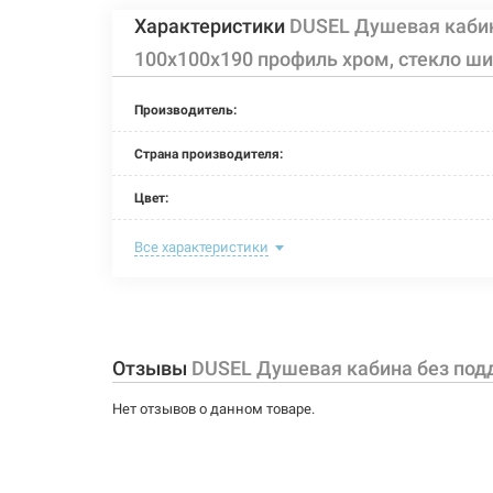
Характеристики
DUSEL Душевая кабин
100x100x190 профиль хром, стекло ш
Производитель:
Страна производителя:
Цвет:
Материал витража:
Все характеристики
Материал каркаса:
Тип поддона:
Отзывы
DUSEL Душевая кабина без подд
Задняя стенка:
Нет отзывов о данном товаре.
Крыша:
Длина: