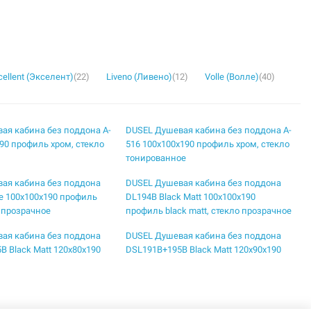
cellent (Экселент)
(22)
Liveno (Ливено)
(12)
Volle (Волле)
(40)
ая кабина без поддона A-
DUSEL Душевая кабина без поддона A-
90 профиль хром, стекло
516 100x100x190 профиль хром, стекло
тонированное
ая кабина без поддона
DUSEL Душевая кабина без поддона
e 100x100x190 профиль
DL194B Black Matt 100x100x190
о прозрачное
профиль black matt, стекло прозрачное
ая кабина без поддона
DUSEL Душевая кабина без поддона
B Black Matt 120x80x190
DSL191B+195B Black Matt 120x90x190
k matt, стекло прозрачное
профиль black matt, стекло прозрачное
ая кабина без поддона
DUSEL Душевая кабина без поддона
ck Matt 90x90x190 профиль
EF-182B Black Matt 100x100x190