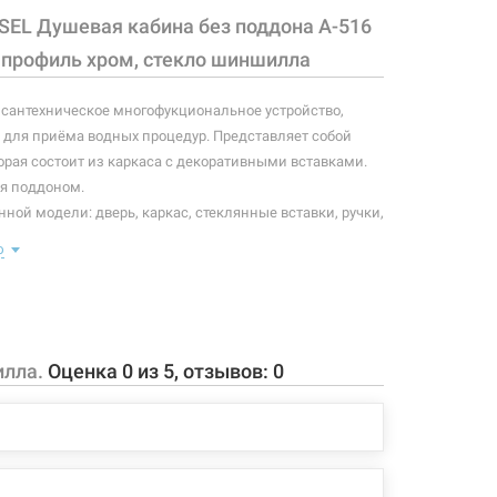
SEL Душевая кабина без поддона A-516
 профиль хром, стекло шиншилла
 сантехническое многофукциональное устройство,
для приёма водных процедур. Представляет собой
орая состоит из каркаса с декоративными вставками.
я поддоном.
ной модели: дверь, каркас, стеклянные вставки, ручки,
.
ю
ной модели:
ашная на латунных петлях;
 матовое стекло 6 мм;
илла.
Оценка
0
из
5
, отзывов:
0
ый хромированный профиль;
ов квадратной формы;
чки из алюминиевого сплава.
 конфигурация изделия, а также комплектация товара
 производителем без уведомления. За внесенные