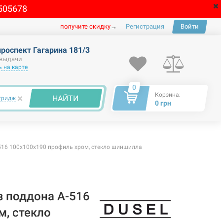
505678
получите скидку
→
Регистрация
Войти
проспект Гагарина 181/3
 выдачи
 на карте
0
Корзина:
×
НАЙТИ
тридж
0 грн
516 100x100x190 профиль хром, стекло шиншилла
з поддона A-516
м, стекло