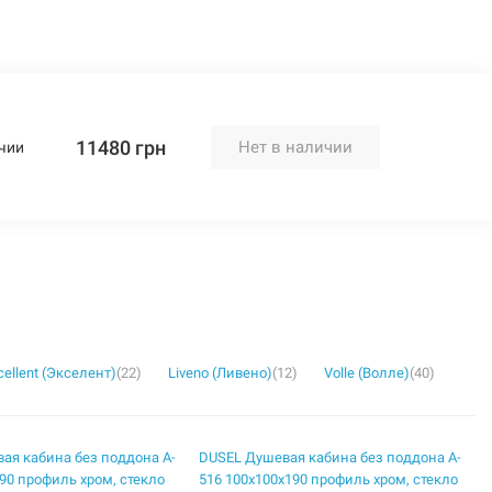
11480 грн
Нет в наличии
чии
cellent (Экселент)
(22)
Liveno (Ливено)
(12)
Volle (Волле)
(40)
ая кабина без поддона A-
DUSEL Душевая кабина без поддона A-
90 профиль хром, стекло
516 100x100x190 профиль хром, стекло