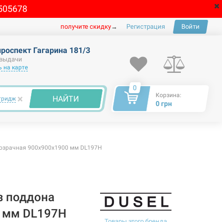
505678
получите скидку
→
Регистрация
Войти
проспект Гагарина 181/3
 выдачи
 на карте
0
Корзина:
×
НАЙТИ
тридж
0 грн
розрачная 900x900x1900 мм DL197H
з поддона
0 мм DL197H
Товары этого бренда