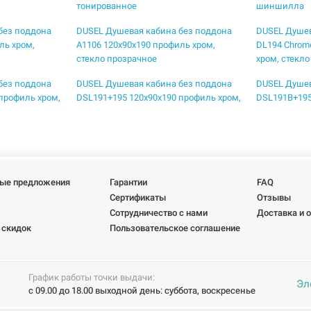
тонированное
шиншилла
без поддона
DUSEL Душевая кабина без поддона
DUSEL Душев
ль хром,
A1106 120x90x190 профиль хром,
DL194 Chrom
стекло прозрачное
хром, стекл
без поддона
DUSEL Душевая кабина без поддона
DUSEL Душев
профиль хром,
DSL191+195 120x90x190 профиль хром,
DSL191B+195
стекло прозрачное
профиль blac
без поддона
DUSEL Душевая кабина без поддона
DUSEL Душев
90 профиль
DSL194B Black Matt 100x100x190
DSL194B Bla
е
профиль black matt, стекло прозрачное
black matt, 
ые предложения
Гарантии
FAQ
без поддона
DUSEL Душевая кабина без поддона
DUSEL Душев
Сертификаты
Отзывы
t 100x100x190
EF-184BP Black Matt Paint 90x90x190
EF-185BP+EF1
Сотрудничество с нами
Доставка и 
кло прозрачное
профиль black matt, стекло прозрачное
120x80x190 п
 скидок
Пользовательское соглашение
прозрачное
без поддона
DUSEL Душевая кабина без поддона
DUSEL Душев
900 мм A-516
прозрачная 1000x1000x1900 мм A-715
прозрачная 
График работы точки выдачи:
Эл
DL197HBP bla
с 09.00 до 18.00 выходной день: суббота, воскресенье
без поддона
DUSEL Душевая кабина без поддона
DUSEL Душев