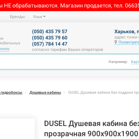
ы НЕ обрабатываются. Магазин продается, тел. 0663
Бренды
Язык
(050) 435 79 57
Харьков, 
(050) 435 79 60
адрес точки
не
Посмотреть
 мобильных
(057) 784 14 47
вонок
согласно тарифам Ваших операторов
Например:
Кар
 гидробоксы
Душевые кабины
DUSEL Душевая кабина без поддона п
DUSEL Душевая кабина бе
прозрачная 900x900x190