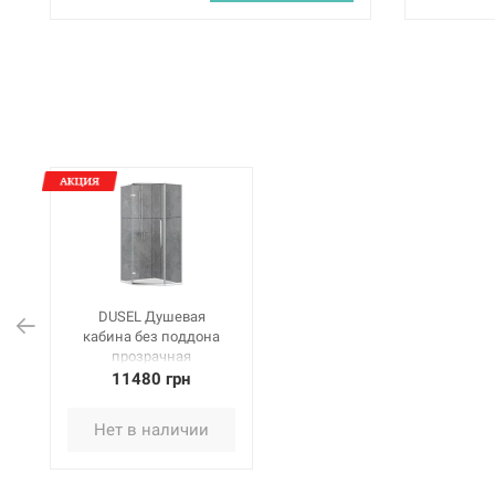
DUSEL Душевая
кабина без поддона
прозрачная
900x900x1900 мм
11480 грн
DL197H
Нет в наличии