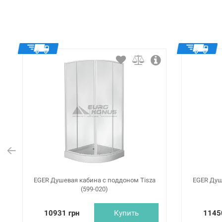
EGER Душевая кабина с поддоном Tisza
EGER Душ
(599-020)
10931 грн
Купить
1145