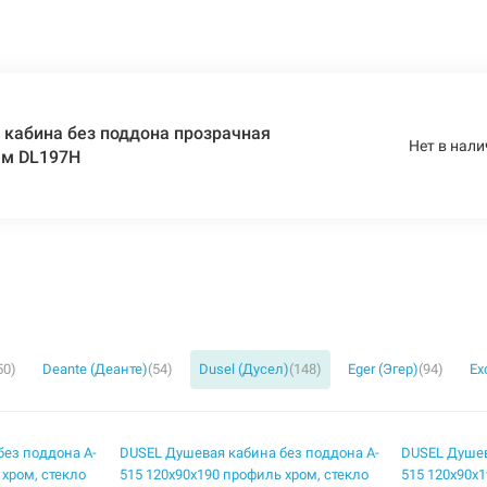
кабина без поддона прозрачная
Нет в нали
мм DL197H
50)
Deante (Деанте)
(54)
Dusel (Дусел)
(148)
Eger (Эгер)
(94)
Ex
без поддона A-
DUSEL Душевая кабина без поддона A-
DUSEL Душев
 хром, стекло
515 120x90x190 профиль хром, стекло
515 120x90x1