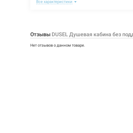
Материал витража:
Все характеристики
Материал каркаса:
Тип поддона:
Отзывы
DUSEL Душевая кабина без под
Задняя стенка:
Нет отзывов о данном товаре.
Крыша:
Длина:
Ширина:
Высота:
Форма:
Тип открывания дверей:
Тип витража: