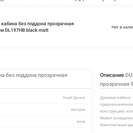
кабина без поддона прозрачная
Нет в нали
м DL197HB black matt
а без поддона прозрачная
Описание
DU
прозрачная 
Душевая кабина -
Dusel (Дусел)
предназначенное 
Австрия
конструкцию, кот
Может оснащатьс
хром
Комплектация дан
петли, крепления