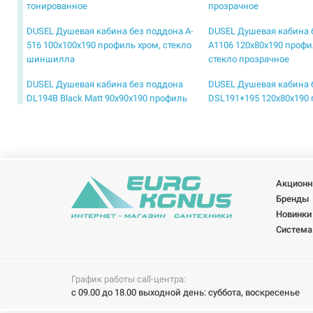
тонированное
прозрачное
DUSEL Душевая кабина без поддона A-
DUSEL Душевая кабина 
516 100x100x190 профиль хром, стекло
A1106 120x80x190 профи
шиншилла
стекло прозрачное
DUSEL Душевая кабина без поддона
DUSEL Душевая кабина 
DL194B Black Matt 90x90x190 профиль
DSL191+195 120x80x190 
black matt, стекло прозрачное
стекло прозрачное
DUSEL Душевая кабина без поддона
DUSEL Душевая кабина 
DSL194 Chrome 100x100x190 профиль
DSL194 Chrome 90x90x1
хром, стекло прозрачное
хром, стекло прозрачно
Акционн
DUSEL Душевая кабина без поддона
DUSEL Душевая кабина 
Бренды
EF-182B Black Matt 90x90x190 профиль
EF-184BP Black Matt Pain
Новинки
black matt, стекло прозрачное
профиль black matt, сте
Система
DUSEL Душевая кабина без поддона
DUSEL Душевая кабина 
прозрачная 1000x1000x1900 мм A-1104
прозрачная 1000x1000x1
График работы call-центра:
с 09.00 до 18.00 выходной день: суббота, воскресенье
DUSEL Душевая кабина без поддона
DUSEL Душевая кабина 