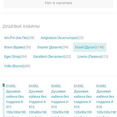
Нет в наличии
ДУШЕВЫЕ КАБИНЫ
Am.Pm (Ам.Пм)
(28)
Asignatura (Асигнатура)
(22)
Bravo (Браво)
(50)
Deante (Деанте)
(54)
Dusel (Дусел)
(148)
Eger (Эгер)
(94)
Excellent (Экселент)
(22)
Liveno (Ливено)
(12)
Volle (Волле)
(40)
DUSEL
DUSEL
DUSEL
DUSEL
DUSEL
Душевая
Душевая
Душевая
Душевая
Душевая
кабина без
кабина без
кабина без
кабина без
кабина без
поддона A-
поддона A-
поддона A-
поддона A-
поддона A-
511
515
515
515
516
100x100x190
100x80x190
120x90x190
120x90x190
100x100x190