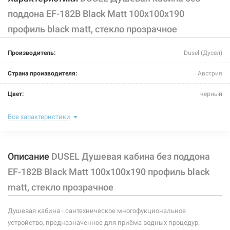
поддона EF-182B Black Matt 100x100x190
профиль black matt, стекло прозрачное
Производитель:
Dusel (Дусел)
Страна производителя:
Австрия
Цвет:
черный
Материал витража:
закаленное стекло
Все характеристики
Материал каркаса:
алюминий
Описание
DUSEL Душевая кабина без поддона
Тип поддона:
без поддона
EF-182B Black Matt 100x100x190 профиль black
Задняя стенка:
отсутствует
matt, стекло прозрачное
Крыша:
отсутствует
Душевая кабина - сантехническое многофукциональное
Длина:
1000 мм
устройство, предназначенное для приёма водных процедур.