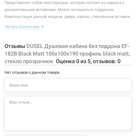
Представляет собой конструкцию, которая состоит из каркаса с
Ширина:
1000 мм
декоративными вставками. Может оснащаться поддоном.
Комплектация данной модели: дверь, каркас, стеклянные вставки,
Высота:
1900 мм
ручки, ролики, крепления.
Читать полностью
Форма:
четверть круга
Особенности данной модели:
Тип открывания дверей:
раздвижной
Отзывы
DUSEL Душевая кабина без поддона EF-
двери раздвижные на металлических роликах;
182B Black Matt 100x100x190 профиль black matt,
Тип витража:
прозрачный
закаленное прозрачное стекло 6 мм;
стекло прозрачное.
Оценка
0
из
5
, отзывов:
0
черный (black matt) алюминиевый профиль;
для поддонов формы четверть круга;
Нет отзывов о данном товаре.
дверные ручки из алюминиевого сплава.
Характеристики и конфигурация изделия, а также комплектация
товара могут изменяться производителем без уведомления. За
внесенные производителем изменения, магазин ответственности
не несет.