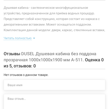
Душевая кабина - сантехническое многофукциональное
Крыша:
отсутствует
устройство, предназначенное для приёма водных процедур.
Длина:
1000 мм
Представляет собой конструкцию, которая состоит из каркаса с
декоративными вставками. Может оснащаться поддоном.
Ширина:
1000 мм
Комплектация данной модели: двери, каркас, стеклянные вставки,
ручки, ролики, крепления.
Высота:
1900 мм
Читать полностью
Особенности данной модели:
Форма:
четверть круга
Отзывы
DUSEL Душевая кабина без поддона
двери раздвижные на металлических роликах (двойные
Тип открывания дверей:
раздвижной
прозрачная 1000x1000x1900 мм A-511.
Оценка
0
быстросъемные);
из
5
, отзывов:
0
закаленное прозрачное стекло 6 мм;
Тип витража:
прозрачный
алюминиевый хромированный профиль;
Нет отзывов о данном товаре.
для поддонов в форме четверть круга;
дверные ручки из алюминиевого сплава.
Характеристики и конфигурация изделия, а также комплектация
товара могут изменяться производителем без уведомления. За
внесенные производителем изменения, магазин ответственности
не несет.