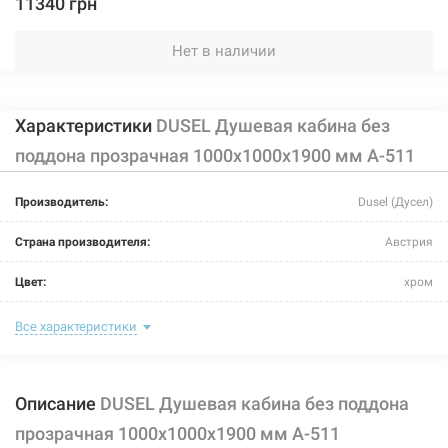
11340 грн
Нет в наличии
Характеристики
DUSEL Душевая кабина без
поддона прозрачная 1000x1000x1900 мм A-511
Производитель:
Dusel (Дусел)
Страна производителя:
Австрия
Цвет:
хром
Материал витража:
закаленное стекло
Все характеристики
Материал каркаса:
алюминий
Описание
DUSEL Душевая кабина без поддона
Тип поддона:
без поддона
прозрачная 1000x1000x1900 мм A-511
Задняя стенка:
отсутствует