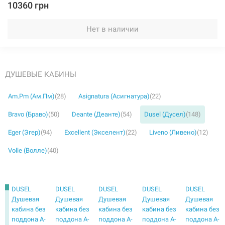
10360 грн
Нет в наличии
ДУШЕВЫЕ КАБИНЫ
Am.Pm (Ам.Пм)
(28)
Asignatura (Асигнатура)
(22)
Bravo (Браво)
(50)
Deante (Деанте)
(54)
Dusel (Дусел)
(148)
Eger (Эгер)
(94)
Excellent (Экселент)
(22)
Liveno (Ливено)
(12)
Volle (Волле)
(40)
DUSEL
DUSEL
DUSEL
DUSEL
DUSEL
Душевая
Душевая
Душевая
Душевая
Душевая
кабина без
кабина без
кабина без
кабина без
кабина без
поддона A-
поддона A-
поддона A-
поддона A-
поддона A-