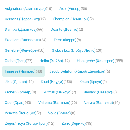
Asignatura (Асигнатура)
(10)
Axor (Аксор)
(36)
Cersanit (Церсанит)
(12)
Champion (Чемпион)
(2)
Damixa (Дамикса)
(66)
Deante (Деанте)
(2)
Excellent (Экселент)
(24)
Ferro (Ферро)
(8)
Genebre (Женебре)
(50)
Globus Lux (Глобус Люкс)
(20)
Grohe (Гроэ)
(72)
Haiba (Хайба)
(12)
Hansgrohe (Хансгрое)
(388)
Imprese (Импрес)
(48)
Jacob Delafon (Жакоб Делафон)
(6)
Jika (Джика)
(12)
Kludi (Клуди)
(156)
Kraus (Краус)
(2)
Kroner (Кронер)
(4)
Mixxus (Миксус)
(2)
Newarc (Неварк)
(8)
Oras (Орас)
(40)
Valtemo (Валтемо)
(20)
Valvex (Валвекс)
(16)
Venezia (Венеция)
(2)
Volle (Волле)
(8)
Zegor/Troya (Зегор/Троя)
(12)
Zerix (Зерикс)
(18)