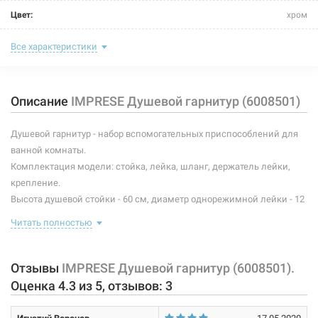
Цвет:
хром
Комплектация:
стойка, лейка, шланг, держатель
Все характеристики
Материал корпусных деталей:
пластик/латунь
Описание
IMPRESE Душевой гарнитур (6008501)
Покрытие корпусных деталей:
хромированное
Душевой гарнитур - набор вспомогательных приспособлений для
ванной комнаты.
Комплектация модели: стойка, лейка, шланг, держатель лейки,
крепление.
Высота душевой стойки - 60 см, диаметр однорежимной лейки - 12
см, длина шланга в двойной оплетке - 150 см.
Читать полностью
Характеристики и конфигурация изделия, а также комплектация
товара могут изменяться производителем без уведомления. За
Отзывы
IMPRESE Душевой гарнитур (6008501).
внесенные производителем изменения, магазин ответственности
Оценка
4.3
из
5
, отзывов:
3
не несет.