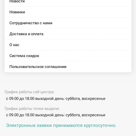
монтажа
монтажа
монтажа
монтажа
монтажа
Новости
Citterio E
Massaud
One
ShowerCollection
ShowerCollec
Новинки
(36770180)
(18471180)
(45770180)
(10650180)
(10971180)
Сотрудничество с нами
AXOR
AXOR
AXOR
AXOR
Внешняя
Внешняя
Внешняя
Внешняя
Доставка и оплата
часть
часть
часть
часть
вентиля
вентиля
вентиля
вентиля
О нас
скрытого
скрытого
скрытого
скрытого
монтажа
монтажа
монтажа
монтажа
Система скидок
Montreux
Montreux
Montreux
Montreux
(16871000)
(16871820)
(16872000)
(16872820)
Пользовательское соглашение
График работы call-центра:
с 09.00 до 18.00 выходной день: суббота, воскресенье
График работы точки выдачи:
с 09.00 до 18.00 выходной день: суббота, воскресенье
Электронные заявки принимаются круглосуточно.