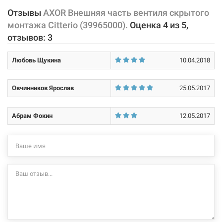
16974180, 16970180).
Отзывы
AXOR Внешняя часть вентиля скрытого
монтажа Citterio (39965000).
Оценка
4
из
5
,
Характеристики и конфигурация изделия, а также комплектация
отзывов:
3
товара могут изменяться производителем без уведомления. За
внесенные производителем изменения, магазин ответственности
Любовь Щукина
10.04.2018
не несет.
Овчинников Ярослав
25.05.2017
Абрам Фокин
12.05.2017