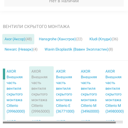
Нет в наличии
ВЕНТИЛИ СКРЫТОГО МОНТАЖА
Axor (Аксор)
(48)
Hansgrohe (Хансгрое)
(22)
Kludi (Клуди)
(36)
Newarc (Неварк)
(4)
Wavin Ekoplastik (Вавин Экопластик)
(8)
AXOR
AXOR
AXOR
AXOR
AXOR
Внешняя
Внешняя
Внешняя
Внешняя
Внешняя
часть
часть
часть
часть
часть
вентиля
вентиля
вентиля
вентиля
вентиля
скрытого
скрытого
скрытого
скрытого
скрытого
монтажа
монтажа
монтажа
монтажа
монтажа
Citterio
Citterio
Citterio E
Citterio M
Citterio M
(39960000)
(39965000)
(36771000)
(34960000)
(34980000)
AXOR
AXOR
AXOR
AXOR
AXOR
Внешняя
Внешняя
Внешняя
Внешняя
Внешняя