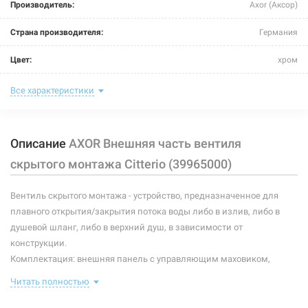
Производитель:
Axor (Аксор)
Страна производителя:
Германия
Цвет:
хром
Тип управляющего элемента:
маховик
Все характеристики
Покрытие корпусных деталей:
хромированное
Описание
AXOR Внешняя часть вентиля
Тип устройства:
внешняя часть
скрытого монтажа Citterio (39965000)
Материал корпусных деталей:
металл
Вентиль скрытого монтажа - устройство, предназначенное для
плавного открытия/закрытия потока воды либо в излив, либо в
душевой шланг, либо в верхний душ, в зависимости от
конструкции.
Комплектация: внешняя панель с управляющим маховиком,
гильза, декоративный элемент.
Читать полностью
Поставляется без встроенного механизма (необходимо
дополнительно приобрести один из механизмов: 16973180,