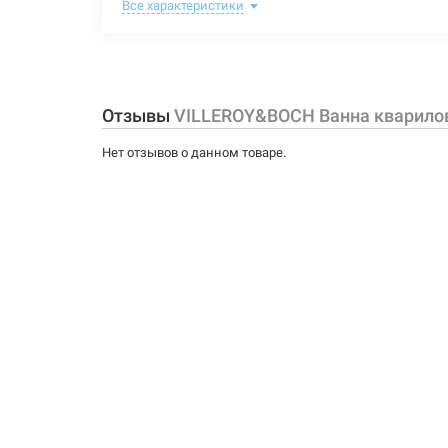
Комплектация:
Все характеристики
Глубина:
Объем:
Отзывы
VILLEROY&BOCH Ванна кварилов
Размер:
Нет отзывов о данном товаре.
Тип монтажа:
Форма:
Опоры:
Материал: