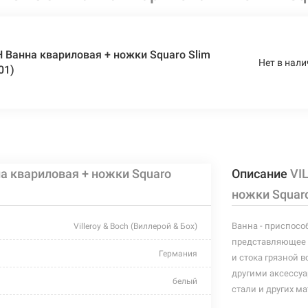
Ванна квариловая + ножки Squaro Slim
Нет в нали
01)
 квариловая + ножки Squaro
Описание
VI
ножки Squar
Ванна - приспосо
Villeroy & Boch (Виллерой & Бох)
представляющее 
Германия
и стока грязной 
другими аксессуар
белый
стали и других ма