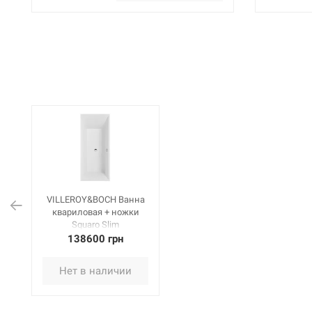
VILLEROY&BOCH Ванна
квариловая + ножки
Squaro Slim
(UBQ180SQS2V-01)
138600 грн
Нет в наличии