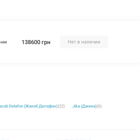
138600 грн
Нет в наличии
чии
acob Delafon (Жакоб Делафон)
(22)
Jika (Джика)
(6)