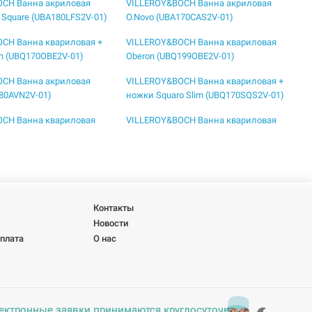
OCH Ванна акриловая
VILLEROY&BOCH Ванна акриловая
 Square (UBA180LFS2V-01)
O.Novo (UBA170CAS2V-01)
CH Ванна квариловая +
VILLEROY&BOCH Ванна квариловая
n (UBQ170OBE2V-01)
Oberon (UBQ199OBE2V-01)
OCH Ванна акриловая
VILLEROY&BOCH Ванна квариловая +
180AVN2V-01)
ножки Squaro Slim (UBQ170SQS2V-01)
OCH Ванна квариловая
VILLEROY&BOCH Ванна квариловая
(UBQ170OBR2DV-01)
Oberon 2.0 (UBQ180OBR2DV-01)
OCH Ванна квариловая
VILLEROY&BOCH Ванна квариловая
 12 (UBQ180SQE2DV-01)
Squaro Edge 12 (UBQ190SQE2DV-01)
Контакты
Новости
оплата
О нас
ектронные заявки принимаются круглосуточно.