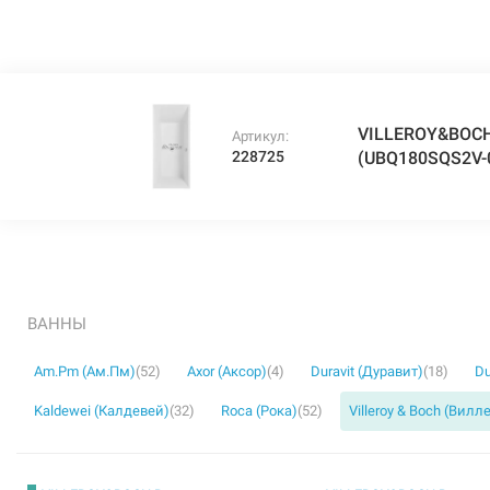
VILLEROY&BOCH 
Артикул:
228725
(UBQ180SQS2V-
ВАННЫ
Am.Pm (Ам.Пм)
(52)
Axor (Аксор)
(4)
Duravit (Дуравит)
(18)
Du
Kaldewei (Калдевей)
(32)
Roca (Рока)
(52)
Villeroy & Boch (Вилл