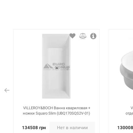
VILLEROY&BOCH Ванна квариловая +
V
ножки Squaro Slim (UBQ170SQS2V-01)
отд
134508 грн
Нет в наличии
130008