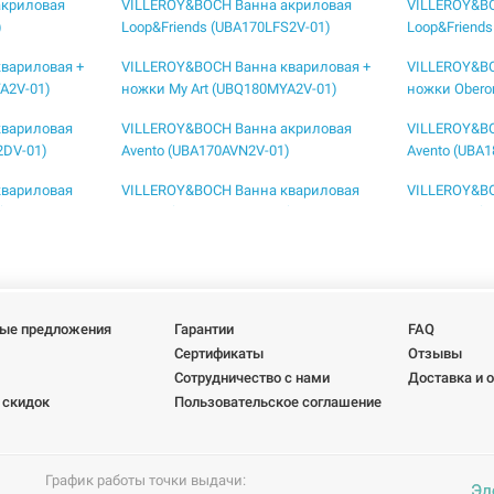
акриловая
VILLEROY&BOCH Ванна акриловая
VILLEROY&B
)
Loop&Friends (UBA170LFS2V-01)
Loop&Friends
вариловая +
VILLEROY&BOCH Ванна квариловая +
VILLEROY&BO
A2V-01)
ножки My Art (UBQ180MYA2V-01)
ножки Obero
квариловая
VILLEROY&BOCH Ванна акриловая
VILLEROY&B
2DV-01)
Avento (UBA170AVN2V-01)
Avento (UBA
квариловая
VILLEROY&BOCH Ванна квариловая
VILLEROY&B
)
Oberon (UBQ180OBE2V-01)
Oberon 2.0 
квариловая
VILLEROY&BOCH Ванна квариловая
VILLEROY&B
)
Squaro Edge 12 (UBQ170SQE2DV-01)
Squaro Edge
ые предложения
Гарантии
FAQ
Сертификаты
Отзывы
Сотрудничество с нами
Доставка и 
 скидок
Пользовательское соглашение
График работы точки выдачи:
Эл