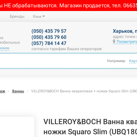
ы НЕ обрабатываются. Магазин продается, тел. 0663
Бренды
Язык
(050) 435 79 57
Харьков, 
(050) 435 79 60
адрес точки
не
Посмотреть
 мобильных
(057) 784 14 47
вонок
согласно тарифам Ваших операторов
Например:
Кар
саж
Ванны
VILLEROY&BOCH Ванна квариловая + ножки Squaro Slim (UB
VILLEROY&BOCH Ванна ква
ножки Squaro Slim (UBQ18