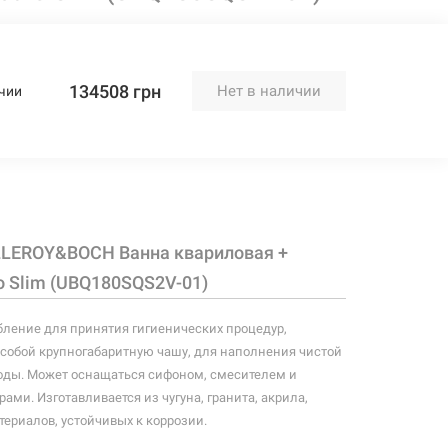
134508 грн
Нет в наличии
чии
LLEROY&BOCH Ванна квариловая +
o Slim (UBQ180SQS2V-01)
бление для принятия гигиенических процедур,
собой крупногабаритную чашу, для наполнения чистой
воды. Может оснащаться сифоном, смесителем и
ами. Изготавливается из чугуна, гранита, акрила,
териалов, устойчивых к коррозии.