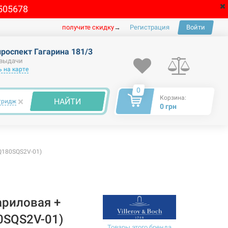
505678
получите скидку
→
Регистрация
Войти
проспект Гагарина 181/3
 выдачи
 на карте
0
Корзина:
×
НАЙТИ
тридж
0 грн
Q180SQS2V-01)
риловая +
0SQS2V-01)
Товары этого бренда