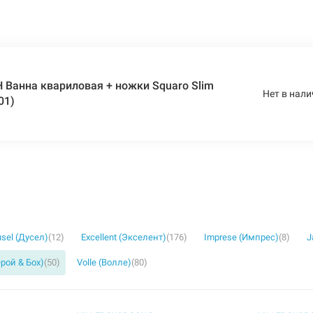
Ванна квариловая + ножки Squaro Slim
Нет в нали
01)
sel (Дусел)
(12)
Excellent (Экселент)
(176)
Imprese (Импрес)
(8)
J
ерой & Бох)
(50)
Volle (Волле)
(80)