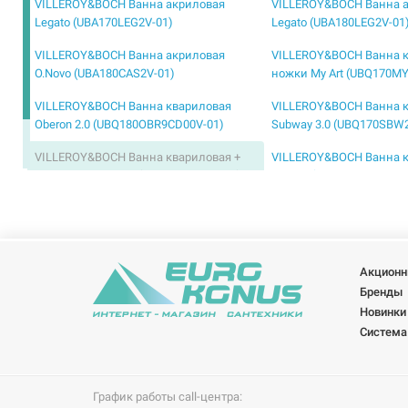
VILLEROY&BOCH Ванна акриловая
VILLEROY&BOCH Ванна 
Legato (UBA170LEG2V-01)
Legato (UBA180LEG2V-01
VILLEROY&BOCH Ванна акриловая
VILLEROY&BOCH Ванна к
O.Novo (UBA180CAS2V-01)
ножки My Art (UBQ170MY
VILLEROY&BOCH Ванна квариловая
VILLEROY&BOCH Ванна 
Oberon 2.0 (UBQ180OBR9CD00V-01)
Subway 3.0 (UBQ170SBW
VILLEROY&BOCH Ванна квариловая +
VILLEROY&BOCH Ванна 
ножки Squaro Slim (UBQ180SQS2V-01)
Oberon (UBQ160OBE2V-01
VILLEROY&BOCH Ванна квариловая
VILLEROY&BOCH Ванна 
Squaro (UBQ170SQR2V-01)
Squaro (UBQ180SQR2V-01
Акционн
Бренды
Новинки
Система
График работы call-центра: