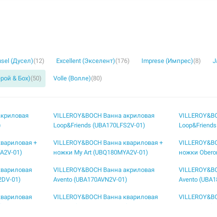
sel (Дусел)
(12)
Excellent (Экселент)
(176)
Imprese (Импрес)
(8)
J
ерой & Бох)
(50)
Volle (Волле)
(80)
акриловая
VILLEROY&BOCH Ванна акриловая
VILLEROY&B
)
Loop&Friends (UBA170LFS2V-01)
Loop&Friends
вариловая +
VILLEROY&BOCH Ванна квариловая +
VILLEROY&BO
A2V-01)
ножки My Art (UBQ180MYA2V-01)
ножки Obero
квариловая
VILLEROY&BOCH Ванна акриловая
VILLEROY&B
2DV-01)
Avento (UBA170AVN2V-01)
Avento (UBA
квариловая
VILLEROY&BOCH Ванна квариловая
VILLEROY&B
)
Oberon (UBQ180OBE2V-01)
Oberon 2.0 