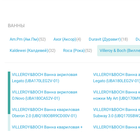
ВАННЫ
Am.Pm (Ам.Пм)
(52)
Axor (Аксор)
(4)
Duravit (Дуравит)
(18)
Du
Kaldewei (Калдевей)
(32)
Roca (Рока)
(52)
Villeroy & Boch (Вилл
VILLEROY&BOCH Ванна акриловая
VILLEROY&BOCH Ванна 
Legato (UBA170LEG2V-01)
Legato (UBA180LEG2V-01
VILLEROY&BOCH Ванна акриловая
VILLEROY&BOCH Ванна к
O.Novo (UBA180CAS2V-01)
ножки My Art (UBQ170MY
VILLEROY&BOCH Ванна квариловая
VILLEROY&BOCH Ванна 
Oberon 2.0 (UBQ180OBR9CD00V-01)
Subway 3.0 (UBQ170SBW
VILLEROY&BOCH Ванна квариловая +
VILLEROY&BOCH Ванна 
ножки Squaro Slim (UBQ180SQS2V-01)
Oberon (UBQ160OBE2V-01