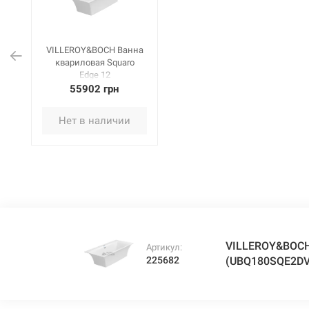
VILLEROY&BOCH Ванна
квариловая Squaro
Edge 12
(UBQ180SQE2DV-01)
55902 грн
Нет в наличии
VILLEROY&BOCH 
Артикул:
225682
(UBQ180SQE2DV