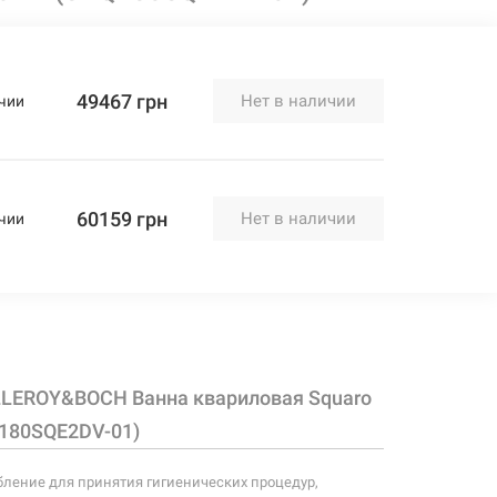
49467 грн
Нет в наличии
чии
60159 грн
Нет в наличии
чии
LLEROY&BOCH Ванна квариловая Squaro
Q180SQE2DV-01)
бление для принятия гигиенических процедур,