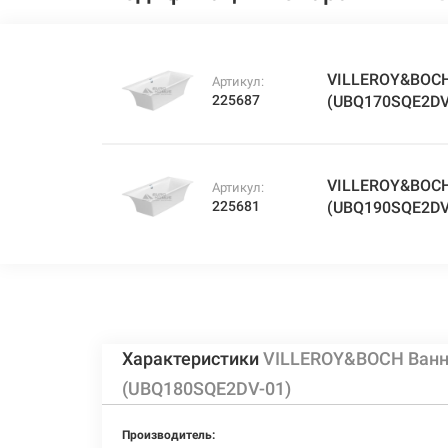
VILLEROY&BOCH 
Артикул:
225687
(UBQ170SQE2DV
VILLEROY&BOCH 
Артикул:
225681
(UBQ190SQE2DV
Характеристики
VILLEROY&BOCH Ванна
(UBQ180SQE2DV-01)
Производитель: