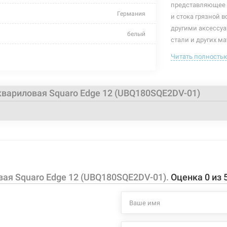
представляющее 
Германия
и стока грязной 
другими аксессуар
белый
стали и других ма
ножки, сифон
Читать полность
Особенности и ко
450 мм
ванна из к
сантехниче
вариловая Squaro Edge 12 (UBQ180SQE2DV-01)
180 л
бортик нео
комплектуе
1800x800 мм
комплектуе
пристенный
управление
высота напо
прямоугольная
Характеристики и
ая Squaro Edge 12 (UBQ180SQE2DV-01).
Оценка
0
из
с ножками
могут изменяться
производителем и
кварил