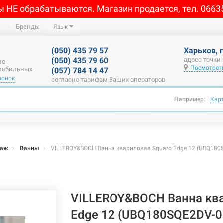
ы НЕ обрабатываются. Магазин продается, тел. 0663
Бренды
Язык
(050) 435 79 57
Харьков, 
(050) 435 79 60
адрес точки
не
Посмотреть
 мобильных
(057) 784 14 47
вонок
согласно тарифам Ваших операторов
Например:
Кар
саж
Ванны
VILLEROY&BOCH Ванна квариловая Squaro Edge 12 (UBQ180
VILLEROY&BOCH Ванна ква
Edge 12 (UBQ180SQE2DV-0