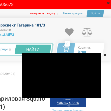
505678
получите скидку
→
Регистрация
Войти
проспект Гагарина 181/3
 выдачи
 на карте
0
Корзина:
×
НАЙТИ
тридж
0 грн
SQE2DV-01)
риловая Squaro
1)
Товары этого бренда