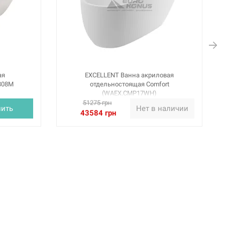
ая
EXCELLENT Ванна акриловая
808M
отдельностоящая Comfort
(WAEX.CMP17WH)
51275 грн
пить
Нет в наличии
43584 грн