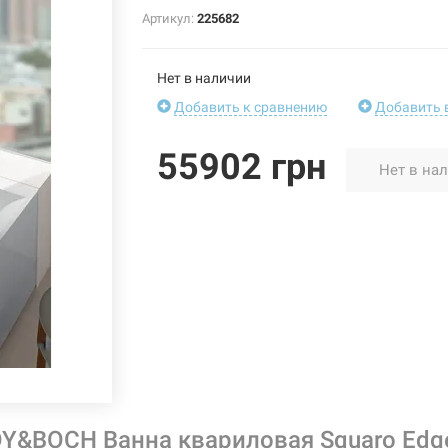
Артикул:
225682
Нет в наличии
Добавить к сравнению
Добавить 
55902 грн
Нет в на
Y&BOCH Ванна квариловая Squaro Edg