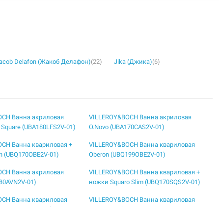
acob Delafon (Жакоб Делафон)
(22)
Jika (Джика)
(6)
OCH Ванна акриловая
VILLEROY&BOCH Ванна акриловая
 Square (UBA180LFS2V-01)
O.Novo (UBA170CAS2V-01)
CH Ванна квариловая +
VILLEROY&BOCH Ванна квариловая
n (UBQ170OBE2V-01)
Oberon (UBQ199OBE2V-01)
OCH Ванна акриловая
VILLEROY&BOCH Ванна квариловая +
180AVN2V-01)
ножки Squaro Slim (UBQ170SQS2V-01)
OCH Ванна квариловая
VILLEROY&BOCH Ванна квариловая
(UBQ170OBR2DV-01)
Oberon 2.0 (UBQ180OBR2DV-01)