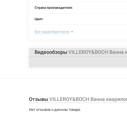
Страна производителя:
Цвет:
Комплектация:
Все характеристики
Глубина:
Видеообзоры
VILLEROY&BOCH Ванна к
Объем:
Размер:
Тип монтажа:
Форма:
Отзывы
VILLEROY&BOCH Ванна кварилов
Опоры:
Нет отзывов о данном товаре.
Материал: