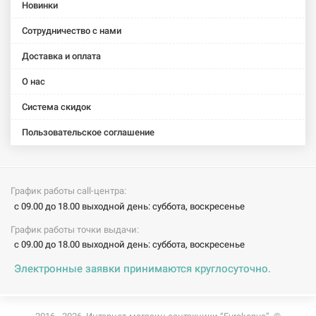
Squaro
Squaro
Squaro
Squaro
Squaro
Новинки
(UBQ170SQR2V-
(UBQ180SQR2V-
Edge 12
Edge 12
Edge 12
Сотрудничество с нами
01)
01)
(UBQ170SQE2DV-
(UBQ180SQE2DV-
(UBQ190SQE
01)
01)
01)
Доставка и оплата
О нас
Система скидок
Пользовательское соглашение
График работы call-центра:
с 09.00 до 18.00 выходной день: суббота, воскресенье
График работы точки выдачи:
с 09.00 до 18.00 выходной день: суббота, воскресенье
Электронные заявки принимаются круглосуточно.