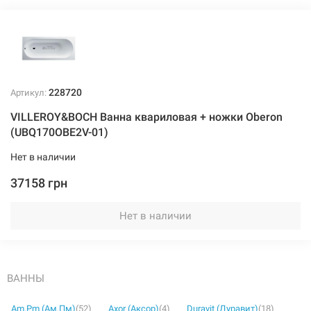
228720
Артикул:
VILLEROY&BOCH Ванна квариловая + ножки Oberon
(UBQ170OBE2V-01)
Нет в наличии
37158 грн
Нет в наличии
ВАННЫ
Am.Pm (Ам.Пм)
(52)
Axor (Аксор)
(4)
Duravit (Дуравит)
(18)