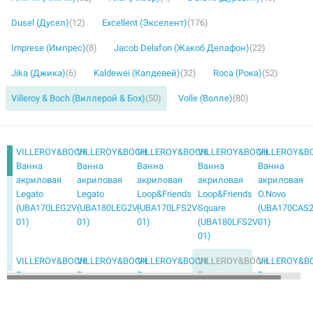
Dusel (Дусел)
(12)
Excellent (Экселент)
(176)
Imprese (Импрес)
(8)
Jacob Delafon (Жакоб Делафон)
(22)
Jika (Джика)
(6)
Kaldewei (Калдевей)
(32)
Roca (Рока)
(52)
Villeroy & Boch (Виллерой & Бох)
(50)
Volle (Волле)
(80)
VILLEROY&BOCH
VILLEROY&BOCH
VILLEROY&BOCH
VILLEROY&BOCH
VILLEROY&B
Ванна
Ванна
Ванна
Ванна
Ванна
акриловая
акриловая
акриловая
акриловая
акриловая
Legato
Legato
Loop&Friends
Loop&Friends
O.Novo
(UBA170LEG2V-
(UBA180LEG2V-
(UBA170LFS2V-
Square
(UBA170CAS2
01)
01)
01)
(UBA180LFS2V-
01)
01)
VILLEROY&BOCH
VILLEROY&BOCH
VILLEROY&BOCH
VILLEROY&BOCH
VILLEROY&B
Ванна
Ванна
Ванна
Ванна
Ванна
акриловая
квариловая
квариловая
квариловая
квариловая
O.Novo
+ ножки My
+ ножки My
+ ножки
Oberon