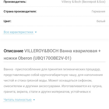
Производитель:
Villeroy & Boch (Виллерой & Бох)
Страна производителя:
Германия
Цвет:
белый
Комплектация:
ножки
Все характеристики
Глубина:
450 мм
Описание
VILLEROY&BOCH Ванна квариловая +
Объем:
135 л
ножки Oberon (UBQ170OBE2V-01)
Размер:
1700x750 мм
Ванна - приспособление для принятия гигиенических процедур,
Тип монтажа:
пристенный
представляющее собой крупногабаритную чашу, для наполнения
Форма:
прямоугольная
чистой и стока грязной воды. Может оснащаться сифоном,
смесителем и другими аксессуарами. Изготавливается из чугуна,
Опоры:
с ножками
гранита, акрила, стали и других материалов, устойчивых к
коррозии.
Материал:
кварил
Читать полностью
Особенности и комплектация: