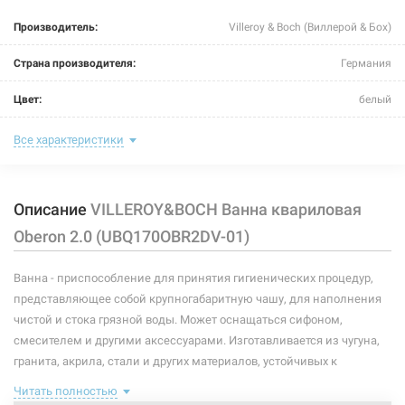
Производитель:
Villeroy & Boch (Виллерой & Бох)
Страна производителя:
Германия
Цвет:
белый
Комплектация:
ножки, сифон click-clack
Все характеристики
Глубина:
470 мм
Описание
VILLEROY&BOCH Ванна квариловая
Объем:
168 л
Oberon 2.0 (UBQ170OBR2DV-01)
Размер:
1700x750 мм
Ванна - приспособление для принятия гигиенических процедур,
Тип монтажа:
пристенный
представляющее собой крупногабаритную чашу, для наполнения
Форма:
прямоугольная
чистой и стока грязной воды. Может оснащаться сифоном,
смесителем и другими аксессуарами. Изготавливается из чугуна,
Опоры:
с ножками
гранита, акрила, стали и других материалов, устойчивых к
коррозии.
Материал:
кварил
Читать полностью