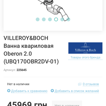
VILLEROY&BOCH
Ванна квариловая
Oberon 2.0
Товары этого бренда
(UBQ170OBR2DV-01)
Артикул:
225645
Нет в наличии
0 отзывов
Добавить к сравнению
Добавить в список желаний
45969 грн
Нет в наличии