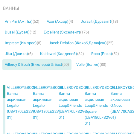
ВАННЫ
Am.Pm (Ам.Пм)
(52)
Axor (Аксор)
(4)
Duravit (Дуравит)
(18)
Dusel (Дусел)
(12)
Excellent (Экселент)
(176)
Imprese (Импрес)
(8)
Jacob Delafon (Жакоб Делафон)
(22)
Jika (Джика)
(6)
Kaldewei (Калдевей)
(32)
Roca (Рока)
(52)
Villeroy & Boch (Виллерой & Бох)
(50)
Volle (Волле)
(80)
VILLEROY&BOCH
VILLEROY&BOCH
VILLEROY&BOCH
VILLEROY&BOCH
VILLEROY&B
Ванна
Ванна
Ванна
Ванна
Ванна
акриловая
акриловая
акриловая
акриловая
акриловая
Legato
Legato
Loop&Friends
Loop&Friends
O.Novo
(UBA170LEG2V-
(UBA180LEG2V-
(UBA170LFS2V-
Square
(UBA170CAS2
01)
01)
01)
(UBA180LFS2V-
01)
01)