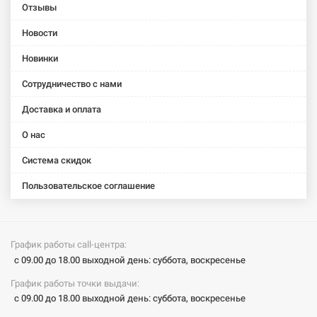
Отзывы
VILLEROY&BOCH
VILLEROY&BOCH
VILLEROY&BOCH
VILLEROY&BOCH
VILLEROY&B
Ванна
Ванна
Ванна
Ванна
Ванна
Новости
квариловая
квариловая
квариловая
квариловая
квариловая
Squaro
Squaro
Squaro
Squaro
Squaro
Новинки
(UBQ170SQR2V-
(UBQ180SQR2V-
Edge 12
Edge 12
Edge 12
Сотрудничество с нами
01)
01)
(UBQ170SQE2DV-
(UBQ180SQE2DV-
(UBQ190SQE
01)
01)
01)
Доставка и оплата
О нас
Система скидок
Пользовательское соглашение
График работы call-центра:
с 09.00 до 18.00 выходной день: суббота, воскресенье
График работы точки выдачи:
с 09.00 до 18.00 выходной день: суббота, воскресенье