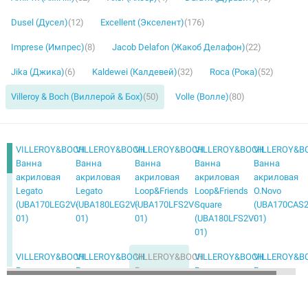
Dusel (Дусел)
(12)
Excellent (Экселент)
(176)
Imprese (Импрес)
(8)
Jacob Delafon (Жакоб Делафон)
(22)
Jika (Джика)
(6)
Kaldewei (Калдевей)
(32)
Roca (Рока)
(52)
Villeroy & Boch (Виллерой & Бох)
(50)
Volle (Волле)
(80)
VILLEROY&BOCH
VILLEROY&BOCH
VILLEROY&BOCH
VILLEROY&BOCH
VILLEROY&B
Ванна
Ванна
Ванна
Ванна
Ванна
акриловая
акриловая
акриловая
акриловая
акриловая
Legato
Legato
Loop&Friends
Loop&Friends
O.Novo
(UBA170LEG2V-
(UBA180LEG2V-
(UBA170LFS2V-
Square
(UBA170CAS2
01)
01)
01)
(UBA180LFS2V-
01)
01)
VILLEROY&BOCH
VILLEROY&BOCH
VILLEROY&BOCH
VILLEROY&BOCH
VILLEROY&B
Ванна
Ванна
Ванна
Ванна
Ванна
акриловая
квариловая
квариловая
квариловая
квариловая
O.Novo
+ ножки My
+ ножки My
+ ножки
Oberon