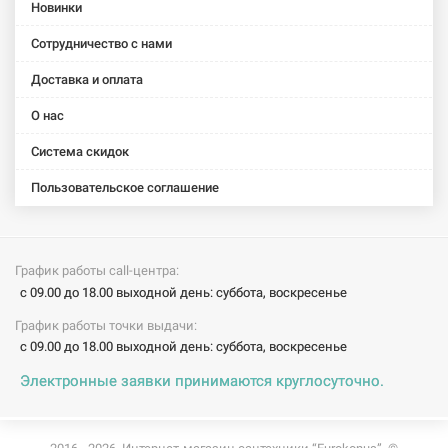
Squaro
Squaro
Squaro
Squaro
Squaro
Новинки
(UBQ170SQR2V-
(UBQ180SQR2V-
Edge 12
Edge 12
Edge 12
Сотрудничество с нами
01)
01)
(UBQ170SQE2DV-
(UBQ180SQE2DV-
(UBQ190SQE
01)
01)
01)
Доставка и оплата
О нас
Система скидок
Пользовательское соглашение
График работы call-центра:
с 09.00 до 18.00 выходной день: суббота, воскресенье
График работы точки выдачи:
с 09.00 до 18.00 выходной день: суббота, воскресенье
Электронные заявки принимаются круглосуточно.