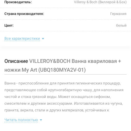
Производитель:
Villeroy & Boch (Виллерой & Бох)
Страна производителя:
Германия
Цвет:
белый
Комплектация:
ножки
Все характеристики
Глубина:
500 мм
Описание
VILLEROY&BOCH Ванна квариловая +
Объем:
210 л
ножки My Art (UBQ180MYA2V-01)
Размер:
1800x800 мм
Ванна - приспособление для принятия гигиенических процедур,
Тип монтажа:
пристенный
представляющее собой крупногабаритную чашу, для наполнения
Форма:
прямоугольная
чистой и стока грязной воды. Может оснащаться сифоном,
смесителем и другими аксессуарами. Изготавливается из чугуна,
Опоры:
с ножками
гранита, акрила, стали и других материалов, устойчивых к
коррозии.
Материал:
кварил
Читать полностью
Особенности и комплектация: