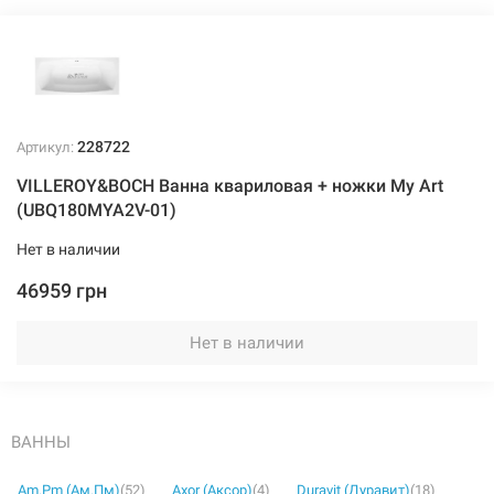
228722
Артикул:
VILLEROY&BOCH Ванна квариловая + ножки My Art
(UBQ180MYA2V-01)
Нет в наличии
46959 грн
Нет в наличии
ВАННЫ
Am.Pm (Ам.Пм)
(52)
Axor (Аксор)
(4)
Duravit (Дуравит)
(18)