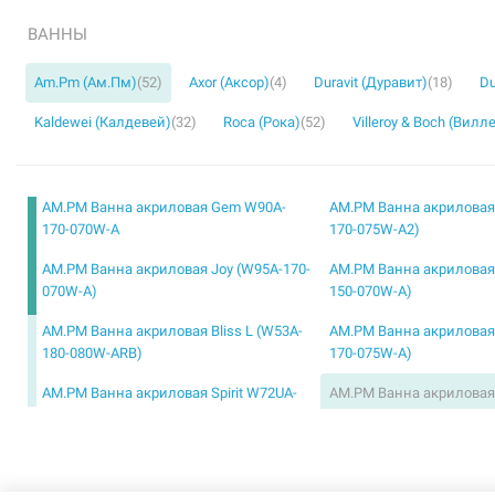
ВАННЫ
Am.Pm (Ам.Пм)
(52)
Axor (Аксор)
(4)
Duravit (Дуравит)
(18)
Du
Kaldewei (Калдевей)
(32)
Roca (Рока)
(52)
Villeroy & Boch (Вилл
AM.PM Ванна акриловая Gem W90A-
AM.PM Ванна акриловая S
170-070W-A
170-075W-A2)
AM.PM Ванна акриловая Joy (W95A-170-
AM.PM Ванна акриловая 
070W-A)
150-070W-A)
AM.PM Ванна акриловая Bliss L (W53A-
AM.PM Ванна акриловая 
180-080W-ARB)
170-075W-A)
AM.PM Ванна акриловая Spirit W72UA-
AM.PM Ванна акриловая
160-070W-A
левосторонняя Bliss L (
170L115W-A)
AM.PM Ванна акриловая Admire (W1AA-
AM.PM Ванна акриловая