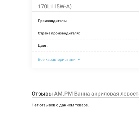
170L115W-A)
Производитель:
Страна производителя:
Цвет:
Комплектация:
Все характеристики
Глубина:
Объем:
Отзывы
AM.PM Ванна акриловая левосто
Размер:
Нет отзывов о данном товаре.
Тип монтажа:
Форма:
Опоры: