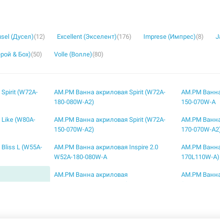
sel (Дусел)
(12)
Excellent (Экселент)
(176)
Imprese (Импрес)
(8)
J
ерой & Бох)
(50)
Volle (Волле)
(80)
pirit (W72A-
AM.PM Ванна акриловая Spirit (W72A-
AM.PM Ванна
180-080W-A2)
150-070W-A
Like (W80A-
AM.PM Ванна акриловая Spirit (W72A-
AM.PM Ванна 
150-070W-A2)
170-070W-A2
Bliss L (W55A-
AM.PM Ванна акриловая Inspire 2.0
AM.PM Ванна
W52A-180-080W-A
170L110W-A)
AM.PM Ванна акриловая
AM.PM Ванна 
W53A-
правосторонняя Bliss L (W53A-
(W55A-150C1
170R115W-A)
 Admire (W1AA-
AM.PM Ванна акриловая Admire (W1AA-
AM.PM Ванна