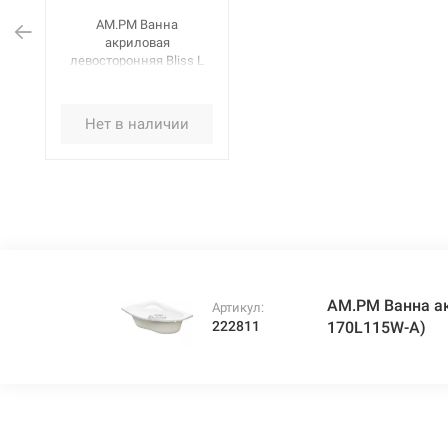
AM.PM Ванна
акриловая
левосторонняя Bliss L
(W53A-170L115W-A)
Нет в наличии
AM.PM Ванна ак
Артикул:
222811
170L115W-A)