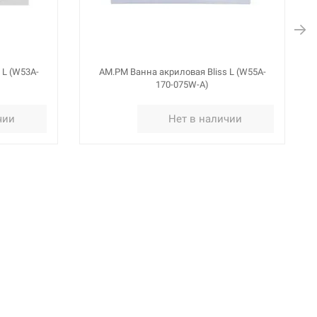
 L (W53A-
AM.PM Ванна акриловая Bliss L (W55A-
170-075W-A)
чии
Нет в наличии