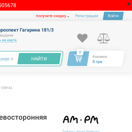
505678
получите скидку
→
Регистрация
Войти
проспект Гагарина 181/3
 выдачи
 на карте
0
Корзина:
×
НАЙТИ
тридж
0 грн
115W-A)
евосторонняя
Товары этого бренда