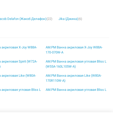
acob Delafon (Жакоб Делафон)
(22)
Jika (Джика)
(6)
 акриловая X-Joy W88A-
AM.PM Ванна акриловая X-Joy W88A-
170-070W-A
акриловая Spirit (W72A-
AM.PM Ванна акриловая угловая Bliss L
)
(W55A-160L105W-A)
 акриловая Like (W80A-
AM.PM Ванна акриловая Like (W80A-
170R110W-A)
акриловая угловая Bliss L
AM.PM Ванна акриловая угловая Bliss L
50W-A)
(W55A-160R105W-A)
 акриловая Joy (W95A-150-
AM.PM Ванна акриловая Like (W80A-