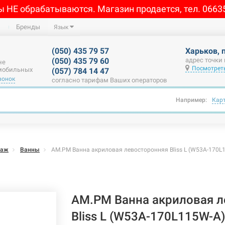
ы НЕ обрабатываются. Магазин продается, тел. 0663
Бренды
Язык
(050) 435 79 57
Харьков, 
(050) 435 79 60
адрес точки
не
Посмотреть
 мобильных
(057) 784 14 47
вонок
согласно тарифам Ваших операторов
Например:
Кар
саж
Ванны
AM.PM Ванна акриловая левосторонняя Bliss L (W53A-170L
AM.PM Ванна акриловая л
Bliss L (W53A-170L115W-A)