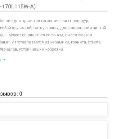
A-170L115W-A)
бление для принятия гигиенических процедур,
собой крупногабаритную чашу, для наполнения чистой
воды. Может оснащаться сифоном, смесителем и
ами. Изготавливается из керамики, гранита, стекла,
териалов, устойчивых к коррозии.
ю
мплектация:
ель ванны с переливом и сливным отверстием
нны: 5 мм
тий под ручки
тзывов:
0
ронтальная панель в комплектацию не входят,
 отдельно
 конфигурация изделия, а также комплектация товара
 производителем без уведомления. За внесенные
зменения, магазин ответственности не несет.