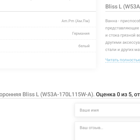
Bliss L (W53
Ванна - приспосо
Am.Pm (Ам.Пм)
представляющее 
Германия
и стока грязной 
другими аксессуар
белый
стали и других ма
без комплектации
Читать полность
Особенности и ко
-
данная мод
толщина ва
230 л
без отверс
ронняя Bliss L (W53A-170L115W-A).
Оценка
0
из
5
, о
каркас и ф
1700 мм/1150 мм
докупаются
левосторонний
Характеристики и
могут изменяться
асимметричная
производителем и
без опоры