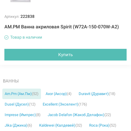
222838
Артикул:
AM.PM Ванна акриловая Spirit (W72A-150-070W-A2)
Товар в наличии
Купить
ВАННЫ
Am.Pm (Ам.Пм)
(52)
Axor (Аксор)
(4)
Duravit (Дуравит)
(18)
Dusel (Дусел)
(12)
Excellent (Экселент)
(176)
Imprese (Импрес)
(8)
Jacob Delafon (Жакоб Делафон)
(22)
Jika (Джика)
(6)
Kaldewei (Калдевей)
(32)
Roca (Рока)
(52)