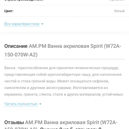
Цвет:
белый
Комплектация:
без комплектации
Все характеристики
Глубина:
470 мм
Описание
AM.PM Ванна акриловая Spirit (W72A-
Объем:
180 л
150-070W-A2)
Размер:
1500 мм/700 мм
Ванна - приспособление для принятия гигиенических процедур,
Тип монтажа:
пристенный
представляющее собой крупногабаритную чашу, для наполнения
Форма:
прямоугольная
чистой и стока грязной воды. Может оснащаться сифоном,
смесителем и другими аксессуарами. Изготавливается из
Опоры:
без опоры
керамики, гранита, стекла, стали и других материалов, устойчивых
к коррозии.
Материал:
акрил
Читать полностью
Особенности и комплектация:
Отзывы
AM.PM Ванна акриловая Spirit (W72A-
данная модель ванны с переливом и сливным отверстием