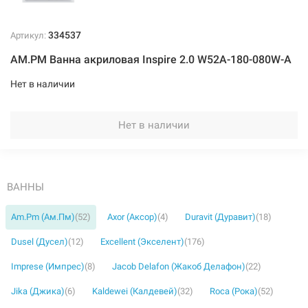
334537
Артикул:
AM.PM Ванна акриловая Inspire 2.0 W52A-180-080W-A
Нет в наличии
Нет в наличии
ВАННЫ
Am.Pm (Ам.Пм)
(52)
Axor (Аксор)
(4)
Duravit (Дуравит)
(18)
Dusel (Дусел)
(12)
Excellent (Экселент)
(176)
Imprese (Импрес)
(8)
Jacob Delafon (Жакоб Делафон)
(22)
Jika (Джика)
(6)
Kaldewei (Калдевей)
(32)
Roca (Рока)
(52)