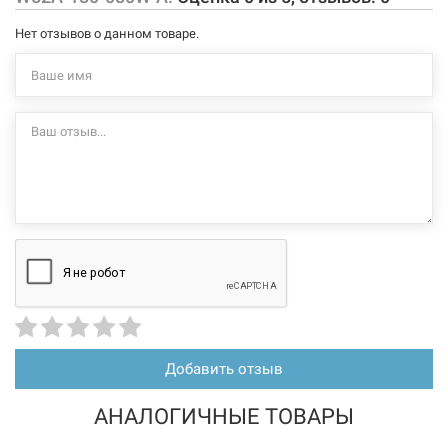
толщина ванны: 6 мм;
Нет отзывов о данном товаре.
без отверстий под ручки;
монтаж на каркас;
каркас и фронтальная панель в комплектацию не входят,
докупаются отдельно.
Характеристики и конфигурация изделия, а также комплектация
товара могут изменяться производителем без уведомления. За
внесенные производителем изменения, магазин ответственности
не несет.
Добавить отзыв
АНАЛОГИЧНЫЕ ТОВАРЫ