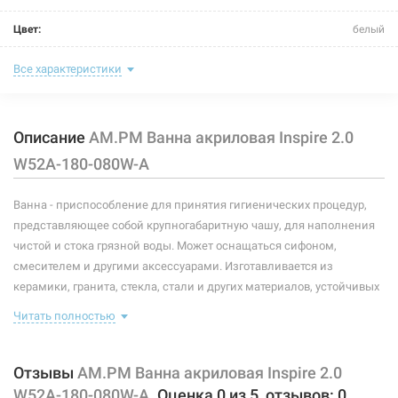
Цвет:
белый
Комплектация:
без комплектации
Все характеристики
Глубина:
420 мм
Описание
AM.PM Ванна акриловая Inspire 2.0
Объем:
260 л
W52A-180-080W-A
Размер:
1800 мм/800 мм
Ванна - приспособление для принятия гигиенических процедур,
Тип монтажа:
пристенный
представляющее собой крупногабаритную чашу, для наполнения
Форма:
прямоугольная
чистой и стока грязной воды. Может оснащаться сифоном,
смесителем и другими аксессуарами. Изготавливается из
Опоры:
без опоры
керамики, гранита, стекла, стали и других материалов, устойчивых
к коррозии.
Материал:
акрил
Читать полностью
Особенности и комплектация:
Отзывы
AM.PM Ванна акриловая Inspire 2.0
данная модель ванны с переливом и сливным отверстием;
W52A-180-080W-A.
Оценка
0
из
5
, отзывов:
0
высота наполнения: 380 мм;