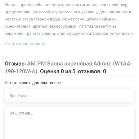
Ванна - приспособление для принятия гигиенических процедур,
Тип монтажа:
пристенный
представляющее собой крупногабаритную чашу, для наполнения
Форма:
прямоугольная
чистой и стока грязной воды. Может оснащаться сифоном,
смесителем и другими аксессуарами. Изготавливается из
Опоры:
без опоры
керамики, гранита, стекла, стали и других материалов, устойчивых
к коррозии.
Материал:
акрил
Читать полностью
Особенности и комплектация:
Отзывы
AM.PM Ванна акриловая Admire (W1AA-
данная модель ванны с переливом и сливным отверстием
190-120W-A).
Оценка
0
из
5
, отзывов:
0
высота наполнения: 410 мм
толщина ванны: 6 мм
Нет отзывов о данном товаре.
материал: санитарный акрил
без отверстий под ручки
каркас и фронтальная панель в комплектацию не входят,
докупаются отдельно
Характеристики и конфигурация изделия, а также комплектация
товара могут изменяться производителем без уведомления. За
внесенные производителем изменения, магазин ответственности
не несет.