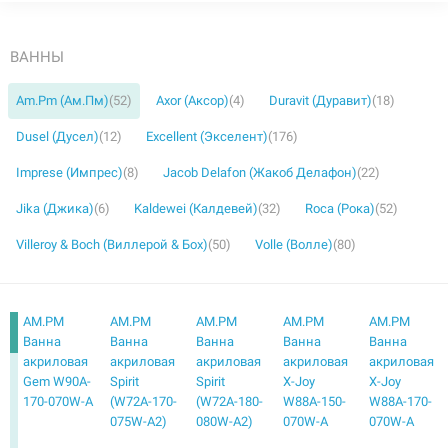
ВАННЫ
Am.Pm (Ам.Пм)
(52)
Axor (Аксор)
(4)
Duravit (Дуравит)
(18)
Dusel (Дусел)
(12)
Excellent (Экселент)
(176)
Imprese (Импрес)
(8)
Jacob Delafon (Жакоб Делафон)
(22)
Jika (Джика)
(6)
Kaldewei (Калдевей)
(32)
Roca (Рока)
(52)
Villeroy & Boch (Виллерой & Бох)
(50)
Volle (Волле)
(80)
AM.PM
AM.PM
AM.PM
AM.PM
AM.PM
Ванна
Ванна
Ванна
Ванна
Ванна
акриловая
акриловая
акриловая
акриловая
акриловая
Gem W90A-
Spirit
Spirit
X-Joy
X-Joy
170-070W-A
(W72A-170-
(W72A-180-
W88A-150-
W88A-170-
075W-A2)
080W-A2)
070W-A
070W-A