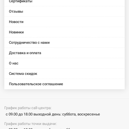
Сертификаты
A)
A)
A)
A)
Отзывы
AM.PM
AM.PM
AM.PM
AM.PM
AM.PM
Ванна
Ванна
Ванна
Ванна
Ванна
Новости
акриловая
акриловая
акриловая
акриловая
акриловая
Admire
Admire
Admire
Joy (W95A-
Like (W80A-
Новинки
(W1AA-180-
(W1AA-190-
(W1AA-190-
150-070W-
170-070W-
Сотрудничество с нами
080W-A)
090W-A)
120W-A)
A)
A)
Доставка и оплата
AM.PM
Ванна
О нас
акриловая
угловая
Система скидок
Bliss L
(W55A-
Пользовательское соглашение
170L100W-
A)
График работы call-центра:
с 09.00 до 18.00 выходной день: суббота, воскресенье
График работы точки выдачи: