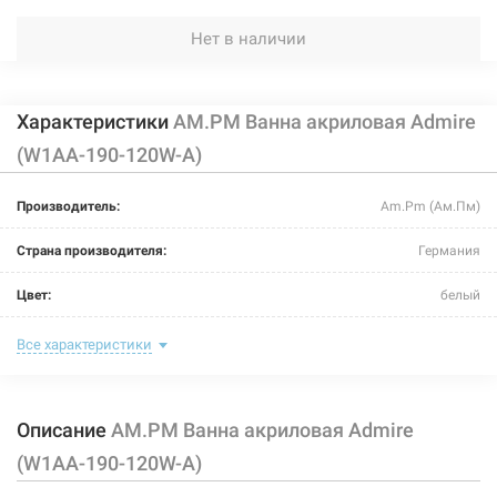
Нет в наличии
Характеристики
AM.PM Ванна акриловая Admire
(W1AA-190-120W-A)
Производитель:
Am.Pm (Ам.Пм)
Страна производителя:
Германия
Цвет:
белый
Комплектация:
без комплектации
Все характеристики
Глубина:
505 мм
Описание
AM.PM Ванна акриловая Admire
Объем:
530 л
(W1AA-190-120W-A)
Размер:
1900 мм/1200 мм