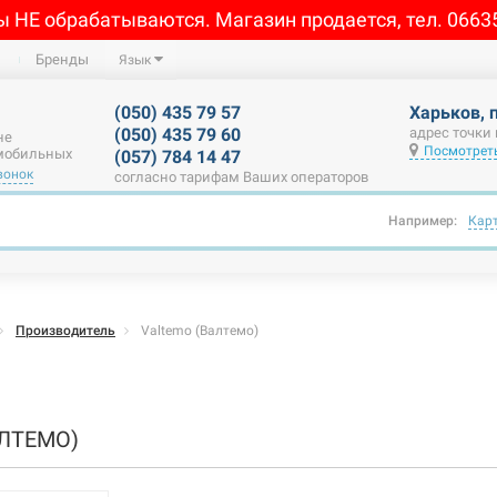
ы НЕ обрабатываются. Магазин продается, тел. 0663
Бренды
Язык
(050) 435 79 57
Харьков, 
(050) 435 79 60
адрес точки
не
Посмотреть
 мобильных
(057) 784 14 47
вонок
согласно тарифам Ваших операторов
Например:
Кар
Производитель
Valtemo (Валтемо)
АЛТЕМО)