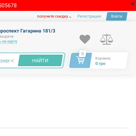
505678
получите скидку
→
Регистрация
Войти
проспект Гагарина 181/3
 выдачи
 на карте
0
Корзина:
×
НАЙТИ
тридж
0 грн