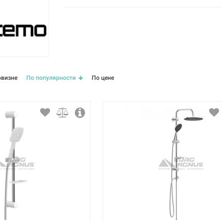
овизне
По популярности
По цене