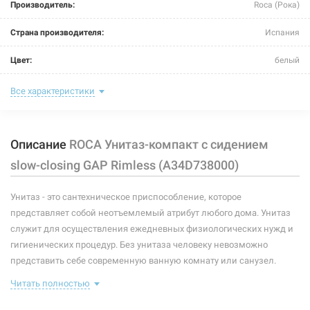
Производитель:
Roca (Рока)
Страна производителя:
Испания
Цвет:
белый
Длина:
600 мм
Все характеристики
Ширина:
365 мм
Описание
ROCA Унитаз-компакт с сидением
Высота:
790 мм
slow-closing GAP Rimless (A34D738000)
Тип:
унитаз-компакт
Унитаз - это сантехническое приспособление, которое
Тип монтажа:
напольный
представляет собой неотъемлемый атрибут любого дома. Унитаз
Форма:
прямоугольная
служит для осуществления ежедневных физиологических нужд и
гигиенических процедур. Без унитаза человеку невозможно
Подвод воды:
нижний
представить себе современную ванную комнату или санузел.
Существует несколько основных разновидностей таких
Выпуск:
универсальный
Читать полностью
сантехнических приспособлений. Они могут производиться из
разных материалов, обладать различными способами крепления
Сидение (крышка):
плавно опускающиеся