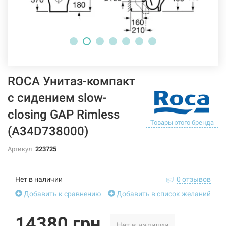
ROCA Унитаз-компакт
с сидением slow-
closing GAP Rimless
Товары этого бренда
(A34D738000)
Артикул:
223725
Нет в наличии
0 отзывов
Добавить к сравнению
Добавить в список желаний
14380 грн
Нет в наличии