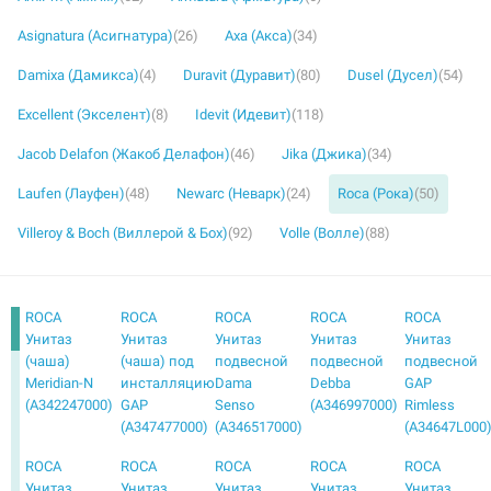
Asignatura (Асигнатура)
(26)
Axa (Акса)
(34)
Damixa (Дамикса)
(4)
Duravit (Дуравит)
(80)
Dusel (Дусел)
(54)
Excellent (Экселент)
(8)
Idevit (Идевит)
(118)
Jacob Delafon (Жакоб Делафон)
(46)
Jika (Джика)
(34)
Laufen (Лауфен)
(48)
Newarc (Неварк)
(24)
Roca (Рока)
(50)
Villeroy & Boch (Виллерой & Бох)
(92)
Volle (Волле)
(88)
ROCA
ROCA
ROCA
ROCA
ROCA
Унитаз
Унитаз
Унитаз
Унитаз
Унитаз
(чаша)
(чаша) под
подвесной
подвесной
подвесной
Meridian-N
инсталляцию
Dama
Debba
GAP
(A342247000)
GAP
Senso
(A346997000)
Rimless
(A347477000)
(A346517000)
(A34647L000
ROCA
ROCA
ROCA
ROCA
ROCA
Унитаз
Унитаз
Унитаз
Унитаз
Унитаз