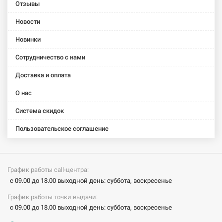
Meridian-N
Nexo
Victoria
closing
Отзывы
Compacto
Rimless
Rimless
Debba
(A34H248000)
(A34H64L000)
(A34H398000)
(A34D99P000
Новости
ROCA
ROCA
ROCA
ROCA
ROCA
Новинки
Унитаз-
Унитаз-
Унитаз-
Унитаз-
Унитаз-
Сотрудничество с нами
компакт с
компакт с
компакт с
компакт с
компакт с
сидением
сидением
сидением
сидением
сидением
Доставка и оплата
slow-
slow-
slow-
slow-
Victoria
closing
closing
closing GAP
closing GAP
(A34940200U
О нас
Debba
Debba
(A34947800W)
Rimless
(A34P998000)
(A34S998000)
(A34D738000)
Система скидок
Пользовательское соглашение
График работы call-центра:
с 09.00 до 18.00 выходной день: суббота, воскресенье
График работы точки выдачи:
с 09.00 до 18.00 выходной день: суббота, воскресенье