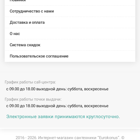
Унитаз-
Унитаз-
Унитаз-
Унитаз-
Унитаз-
Сотрудничество с нами
компакт с
компакт с
компакт с
компакт с
компакт с
сидением
сидением
сидением
сидением
сидением
Доставка и оплата
slow-
slow-
slow-
slow-
Victoria
closing
closing
closing GAP
closing GAP
(A34940200U
О нас
Debba
Debba
(A34947800W)
Rimless
(A34P998000)
(A34S998000)
(A34D738000)
Система скидок
Пользовательское соглашение
График работы call-центра:
с 09.00 до 18.00 выходной день: суббота, воскресенье
График работы точки выдачи:
с 09.00 до 18.00 выходной день: суббота, воскресенье
Электронные заявки принимаются круглосуточно.
2016 - 2026. Интернет-магазин сантехники “Eurokonus”. ©