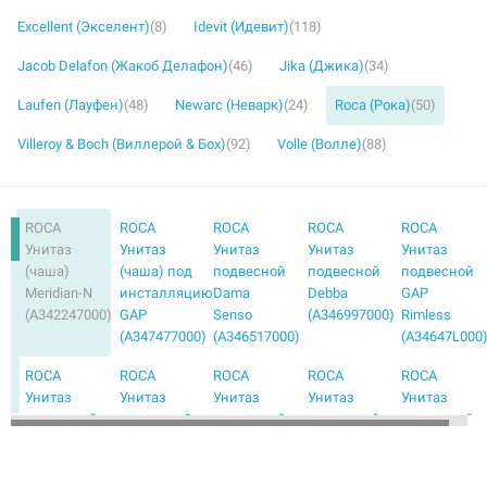
Excellent (Экселент)
(8)
Idevit (Идевит)
(118)
Jacob Delafon (Жакоб Делафон)
(46)
Jika (Джика)
(34)
Laufen (Лауфен)
(48)
Newarc (Неварк)
(24)
Roca (Рока)
(50)
Villeroy & Boch (Виллерой & Бох)
(92)
Volle (Волле)
(88)
ROCA
ROCA
ROCA
ROCA
ROCA
Унитаз
Унитаз
Унитаз
Унитаз
Унитаз
(чаша)
(чаша) под
подвесной
подвесной
подвесной
Meridian-N
инсталляцию
Dama
Debba
GAP
(A342247000)
GAP
Senso
(A346997000)
Rimless
(A347477000)
(A346517000)
(A34647L000
ROCA
ROCA
ROCA
ROCA
ROCA
Унитаз
Унитаз
Унитаз
Унитаз
Унитаз
подвесной
подвесной
подвесной
подвесной
подвесной
Inspira
Victoria
с
с
с
Round
(A34630300S)
сидением
сидением
сидением
(A346527000)
Debba
Debba
Debba