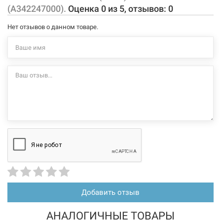
Материал:
керамика
(A342247000).
Оценка
0
из
5
, отзывов:
0
напольный способ установки
горизонтальный выпуск
Нет отзывов о данном товаре.
в комплекте только чаша унитаза
дополнительно комплектуется сидением: 8012A2004,
8012A0004 (в комплект не входит)
дополнительно комплектуется бачком: 341240000, 34124F000
(в комплект не входит)
Характеристики и конфигурация изделия, а также комплектация
товара могут изменяться производителем без уведомления. За
внесенные производителем изменения, магазин ответственности
не несет.
Добавить отзыв
АНАЛОГИЧНЫЕ ТОВАРЫ