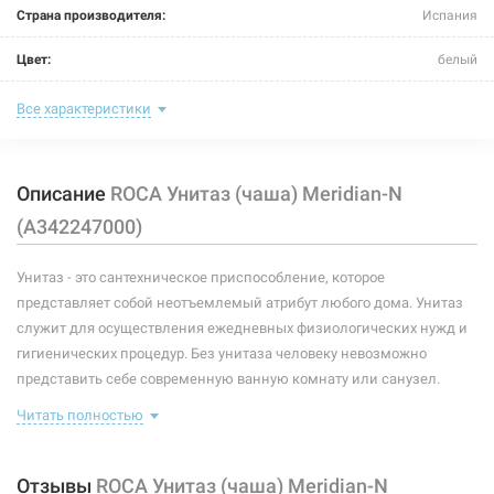
Страна производителя:
Испания
Цвет:
белый
Размер (ДxШxВ):
645x370x430 мм
Все характеристики
Тип:
чаша для компакта
Описание
ROCA Унитаз (чаша) Meridian-N
Тип монтажа:
напольный
(A342247000)
Форма:
овальная
Унитаз - это сантехническое приспособление, которое
Подвод воды:
-
представляет собой неотъемлемый атрибут любого дома. Унитаз
Выпуск:
горизонтальный
служит для осуществления ежедневных физиологических нужд и
гигиенических процедур. Без унитаза человеку невозможно
Сидение (крышка):
без сидения
представить себе современную ванную комнату или санузел.
Существует несколько основных разновидностей таких
Бачок:
без бачка
Читать полностью
сантехнических приспособлений. Они могут производиться из
разных материалов, обладать различными способами крепления
Ободок:
с ободком
и прочими особенностями.
Отзывы
ROCA Унитаз (чаша) Meridian-N