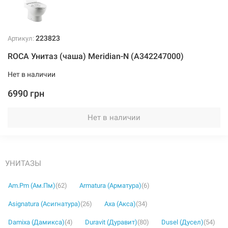
223823
Артикул:
ROCA Унитаз (чаша) Meridian-N (A342247000)
Нет в наличии
6990 грн
Нет в наличии
УНИТАЗЫ
Am.Pm (Ам.Пм)
(62)
Armatura (Арматура)
(6)
Asignatura (Асигнатура)
(26)
Axa (Акса)
(34)
Damixa (Дамикса)
(4)
Duravit (Дуравит)
(80)
Dusel (Дусел)
(54)