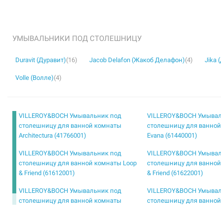
УМЫВАЛЬНИКИ ПОД СТОЛЕШНИЦУ
Duravit (Дуравит)
(16)
Jacob Delafon (Жакоб Делафон)
(4)
Jika 
Volle (Волле)
(4)
VILLEROY&BOCH Умывальник под
VILLEROY&BOCH Умывал
столешницу для ванной комнаты
столешницу для ванно
Architectura (41766001)
Evana (61440001)
VILLEROY&BOCH Умывальник под
VILLEROY&BOCH Умывал
столешницу для ванной комнаты Loop
столешницу для ванной
& Friend (61612001)
& Friend (61622001)
VILLEROY&BOCH Умывальник под
VILLEROY&BOCH Умывал
столешницу для ванной комнаты
столешницу для ванно
O.Novo (41625001)
O.Novo (41626001)