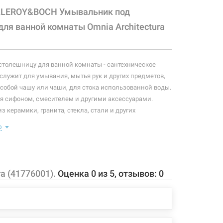
LLEROY&BOCH Умывальник под
ля ванной комнаты Omnia Architectura
толешницу для ванной комнаты - сантехническое
 служит для умывания, мытья рук и других предметов,
обой чашу или чаши, для стока использованной воды.
 сифоном, смесителем и другими аксессуарами.
з керамики, гранита, стекла, стали и других
йчивых к коррозии.
ю
 конфигурация изделия, а также комплектация товара
 производителем без уведомления. За внесенные
зменения, магазин ответственности не несет.
a (41776001).
Оценка
0
из
5
, отзывов:
0