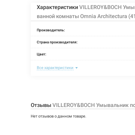
Характеристики
VILLEROY&BOCH Умыв
ванной комнаты Omnia Architectura (4
Производитель:
Страна производителя:
Цвет:
Тип монтажа:
Все характеристики
Глубина чаши:
Размер (ДxШxВ):
Форма:
Отзывы
VILLEROY&BOCH Умывальник под 
Материал:
Нет отзывов о данном товаре.