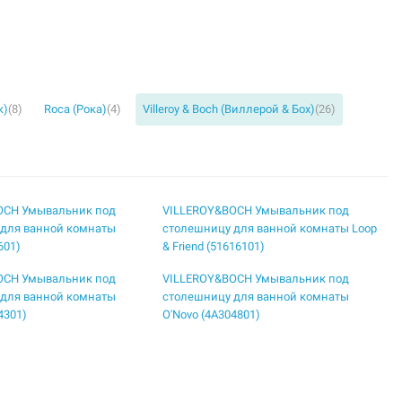
к)
(8)
Roca (Рока)
(4)
Villeroy & Boch (Виллерой & Бох)
(26)
OCH Умывальник под
VILLEROY&BOCH Умывальник под
 для ванной комнаты
столешницу для ванной комнаты Loop
601)
& Friend (51616101)
OCH Умывальник под
VILLEROY&BOCH Умывальник под
 для ванной комнаты
столешницу для ванной комнаты
4301)
O'Novo (4A304801)