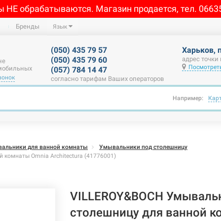
ы НЕ обрабатываются. Магазин продается, тел. 0663
Бренды
Язык
(050) 435 79 57
Харьков, 
(050) 435 79 60
адрес точки
не
Посмотреть
 мобильных
(057) 784 14 47
вонок
согласно тарифам Ваших операторов
Например:
Кар
альники для ванной комнаты
Умывальники под столешницу
комнаты Omnia Architectura (41776001)
VILLEROY&BOCH Умывальн
столешницу для ванной к