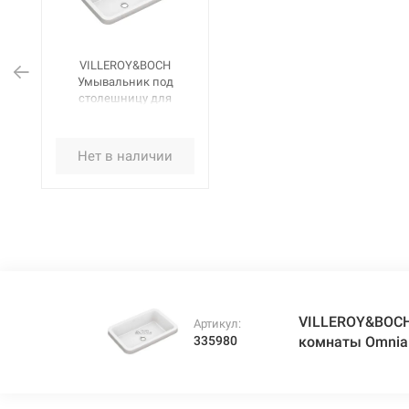
VILLEROY&BOCH
Умывальник под
столешницу для
ванной комнаты
Omnia Architectura
(41776001)
Нет в наличии
VILLEROY&BOCH
Артикул:
335980
комнаты Omnia 