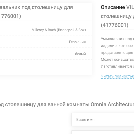
альник под столешницу для
Описание
VI
1776001)
столешницу д
(41776001)
Villeroy & Boch (Виллерой & Бох)
Умывальник под с
Германия
изделие, которое
представляющее с
белый
Может оснащаться
под столешницу
Изготавливается и
материалов, усто
Читать полность
-
Характеристики и
615x415x170 мм
могут изменяться
производителем и
прямоугольная
столешницу для ванной комнаты Omnia Architectur
санфарфор