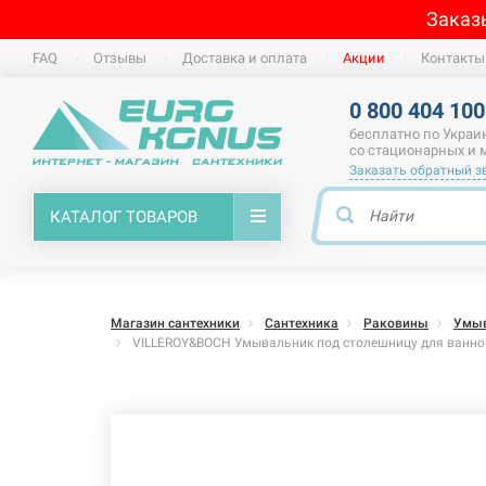
Заказ
FAQ
Отзывы
Доставка и оплата
Акции
Контакты
0 800 404 100
бесплатно по Украи
со стационарных и
Заказать обратный з
КАТАЛОГ ТОВАРОВ
Магазин сантехники
Сантехника
Раковины
Умыв
VILLEROY&BOCH Умывальник под столешницу для ванной 