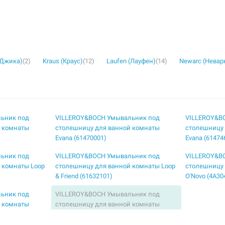
(Джика)
(2)
Kraus (Краус)
(12)
Laufen (Лауфен)
(14)
Newarc (Невар
ьник под
VILLEROY&BOCH Умывальник под
VILLEROY&B
й комнаты
столешницу для ванной комнаты
столешницу
Evana (61470001)
Evana (61474
ьник под
VILLEROY&BOCH Умывальник под
VILLEROY&B
 комнаты Loop
столешницу для ванной комнаты Loop
столешницу
& Friend (61632101)
O'Novo (4A30
ьник под
VILLEROY&BOCH Умывальник под
й комнаты
столешницу для ванной комнаты
Omnia Architectura (41776001)