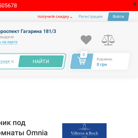
505678
получите скидку
→
Регистрация
Войти
проспект Гагарина 181/3
 выдачи
 на карте
0
Корзина:
×
НАЙТИ
тридж
0 грн
ик под
омнаты Omnia