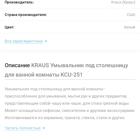
Производитель:
Kraus (Краус)
Страна производителя:
США
Цвет:
белый
Тип монтажа:
под столешницу
Все характеристики
Глубина чаши:
206 мм
Описание
KRAUS Умывальник под столешницу
Размер (ДxШxВ):
591x413x206 мм
для ванной комнаты KCU-251
Форма:
прямоугольная
Умывальник под столешницу для ванной комнаты -
Материал:
керамика
приспособление для умывания, мытья рук и других предметов,
представляющее собой чашу или чаши, для стока грязной воды.
Может оснащаться сифоном, смесителем и другими аксессуарами.
Изготавливается из керамики, гранита, стекла, стали и других
материалов, устойчивых к коррозии. Комплектация данной
Читать полностью
модели: латунный донный клапан, который может окрашиваться в
4 цвета на Ваш выбор (хром, золото, темный шоколад, сатин).