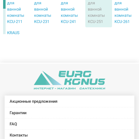
для
для
для
для
для
ванной
ванной
ванной
ванной
ванной
комнаты
комнаты
комнаты
комнаты
комнаты
KCU-211
KCU-231
KCU-241
KCU-251
KCU-261
KRAUS
Умывальник
под
столешницу
для
ванной
комнаты
KCU-271
Акционные предложения
Гарантии
FAQ
Контакты