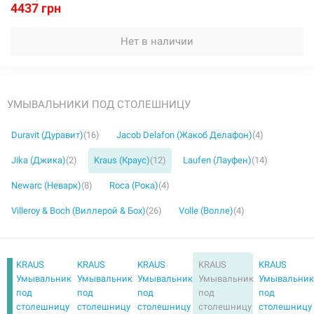
4437 грн
Нет в наличии
УМЫВАЛЬНИКИ ПОД СТОЛЕШНИЦУ
Duravit (Дуравит)
(16)
Jacob Delafon (Жакоб Делафон)
(4)
Jika (Джика)
(2)
Kraus (Краус)
(12)
Laufen (Лауфен)
(14)
Newarc (Неварк)
(8)
Roca (Рока)
(4)
Villeroy & Boch (Виллерой & Бох)
(26)
Volle (Волле)
(4)
KRAUS
KRAUS
KRAUS
KRAUS
KRAUS
Умывальник
Умывальник
Умывальник
Умывальник
Умывальни
под
под
под
под
под
столешницу
столешницу
столешницу
столешницу
столешницу