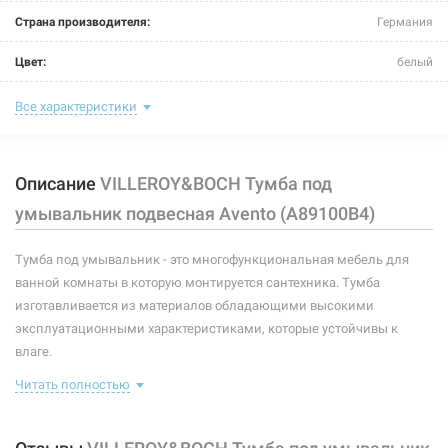
Страна производителя:
Германия
Цвет:
белый
Комплектация:
без комплектации
Все характеристики
Ширина:
780 мм
Описание
VILLEROY&BOCH Тумба под
Глубина:
452 мм
умывальник подвесная Avento (A89100B4)
Высота:
514 мм
Тумба под умывальник - это многофункциональная мебель для
Тип монтажа:
подвесной
ванной комнаты в которую монтируется сантехника. Тумба
Тип открывания:
выдвижной
изготавливается из материалов обладающими высокими
эксплуатационными характеристиками, которые устойчивы к
Материал:
МДФ
влаге.
Читать полностью
размер (ШхГхВ) - 780х452х514 мм
крепёжный комплект входит в комплект поставки
подходит для раковины Villeroy&Boch Avento (41568001)