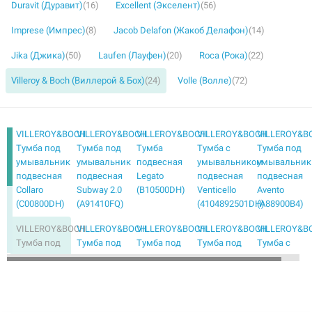
Duravit (Дуравит)
(16)
Excellent (Экселент)
(56)
Imprese (Импрес)
(8)
Jacob Delafon (Жакоб Делафон)
(14)
Jika (Джика)
(50)
Laufen (Лауфен)
(20)
Roca (Рока)
(22)
Villeroy & Boch (Виллерой & Бох)
(24)
Volle (Волле)
(72)
VILLEROY&BOCH
VILLEROY&BOCH
VILLEROY&BOCH
VILLEROY&BOCH
VILLEROY&B
Тумба под
Тумба под
Тумба
Тумба с
Тумба под
умывальник
умывальник
подвесная
умывальником
умывальник
подвесная
подвесная
Legato
подвесная
подвесная
Collaro
Subway 2.0
(B10500DH)
Venticello
Avento
(C00800DH)
(A91410FQ)
(4104892501DH)
(A88900B4)
VILLEROY&BOCH
VILLEROY&BOCH
VILLEROY&BOCH
VILLEROY&BOCH
VILLEROY&B
Тумба под
Тумба под
Тумба под
Тумба под
Тумба с
умывальник
умывальник
умывальник
умывальник
умывальни
подвесная
подвесная
подвесная
подвесная
подвесная
Avento
Avento
Venticello
Venticello
Avento
(A89100B4)
(A89200B4)
(A92501DH)
(A92601DH)
(4156A891)