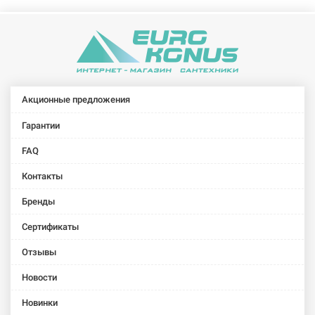
VILLEROY&BOCH
VILLEROY&BOCH
Тумба с
Тумба с
умывальником
умывальником
подвесная
подвесная
Avento
Avento
(4156A892)
(4158A889)
Акционные предложения
Гарантии
FAQ
Контакты
Бренды
Сертификаты
Отзывы
Новости
Новинки